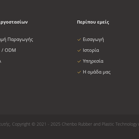
εργοστασίων
Περίπου εμείς
μμή Παραγωγής
Εισαγωγή
 / ODM
Ιστορία
Α
Υπηρεσία
Η ομάδα μας
τής. Copyright © 2021 - 2025 Chenbo Rubber and Plastic Technology 