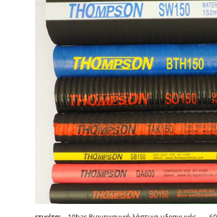
ετικέτα:
10bar Βιομηχανική λάστιχα υδραγωγός
,
60