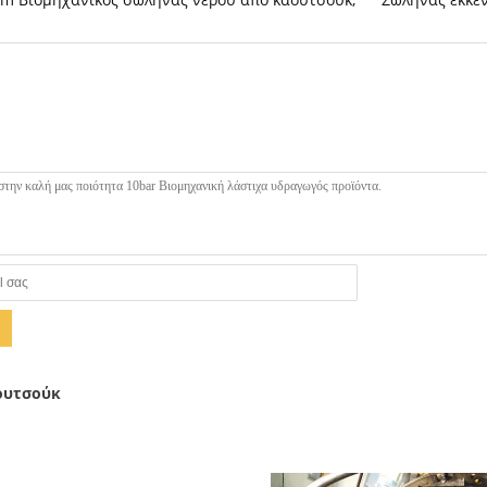
ουτσούκ