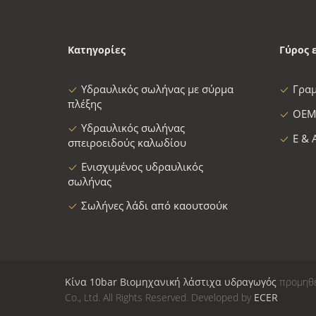
Κατηγορίες
Γύρος 
Υδραυλικός σωλήνας με σύρμα
Γρα
πλέξης
OEM
Υδραυλικός σωλήνας
Ε & 
σπειροειδούς καλωδίου
Ενισχυμένος υδραυλικός
σωλήνας
Σωλήνες λάδι από καουτσούκ
Κίνα 10bar Βιομηχανική λάστιχα υδραγωγός
προμηθευ
Co., Ltd. All Rights Reserved. Developed by
ECER