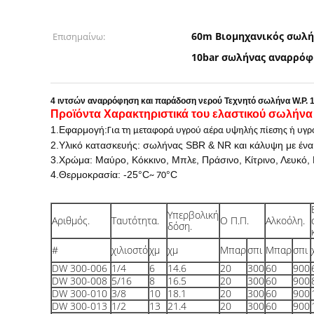
60m Βιομηχανικός σωλή
Επισημαίνω:
10bar σωλήνας αναρρόφ
4 ιντσών αναρρόφηση και παράδοση νερού Τεχνητό σωλήνα W.P. 10 /
Προϊόντα Χαρακτηριστικά του ελαστικού σωλήνα
1.
Εφαρμογή
:
Για τη μεταφορά υγρού αέρα υψηλής πίεσης ή υγρ
2.
Υλικό κατασκευής: σωλήνας SBR & NR και κάλυψη με ένα
3.
Χρώμα: Μαύρο, Κόκκινο, Μπλε, Πράσινο, Κίτρινο, Λευκό, 
4.
Θερμοκρασία: -25
°C
°C
~ 70
Υπερβολική
Αριθμός.
Ταυτότητα.
Ο Π.Π.
Αλκοόλη.
δόση.
#
χιλιοστό
χμ
χμ
Μπαρ
σπι
Μπαρ
σπι
DW 300-006
1/4
6
14.6
20
300
60
900
DW 300-008
5/16
8
16.5
20
300
60
900
DW 300-010
3/8
10
18.1
20
300
60
900
DW 300-013
1/2
13
21.4
20
300
60
900