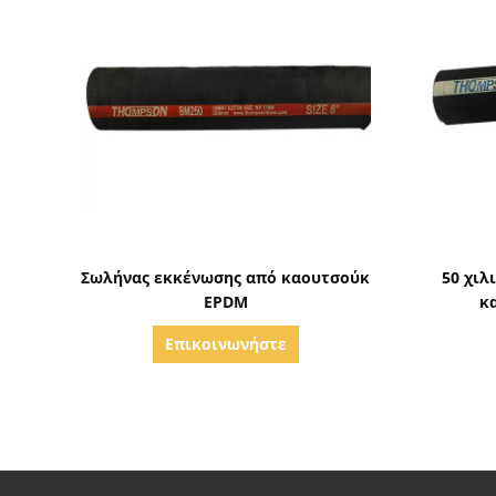
Δείξε λεπτομέρειες
Σωλήνας εκκένωσης από καουτσούκ
50 χιλ
EPDM
κ
Επικοινωνήστε