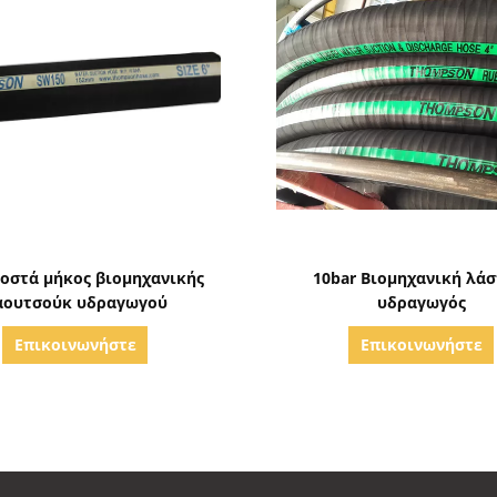
Δείξε λεπτομέρειες
Δείξε λεπτομέρειε
ιοστά μήκος βιομηχανικής
10bar Βιομηχανική λάσ
αουτσούκ υδραγωγού
υδραγωγός
Επικοινωνήστε
Επικοινωνήστε