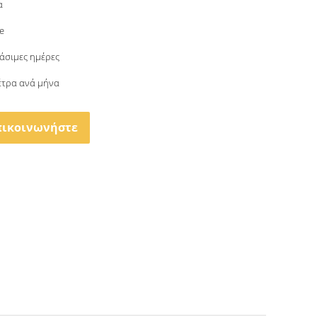
α
e
γάσιμες ημέρες
μέτρα ανά μήνα
πικοινωνήστε