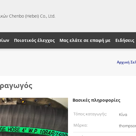
κών Chenbo (Hebei) Co., Ltd.
σίων
Ποιοτικός έλεγχος
Μας ελάτε σε επαφή με
Ειδήσεις
Αρχική Σε
δραγωγός
Βασικές πληροφορίες
Τόπος καταγωγής:
Κίνα
Μάρκα:
thompso