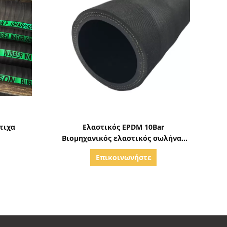
ς
Δείξε λεπτομέρειες
τιχα
Ελαστικός EPDM 10Bar
Βιομηχανικός ελαστικός σωλήνας
νερού
Επικοινωνήστε