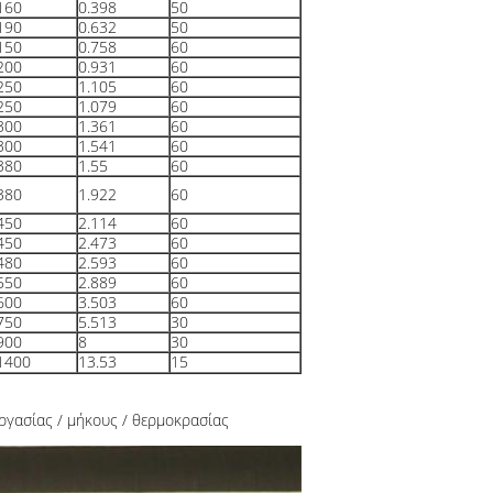
160
0.398
50
190
0.632
50
150
0.758
60
200
0.931
60
250
1.105
60
250
1.079
60
300
1.361
60
300
1.541
60
380
1.55
60
380
1.922
60
450
2.114
60
450
2.473
60
480
2.593
60
550
2.889
60
600
3.503
60
750
5.513
30
900
8
30
1400
13.53
15
ργασίας / μήκους / θερμοκρασίας