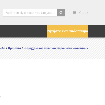
Greek
search
Ζητήστε ένα απόσπασμα
λίδα
/
Προϊόντα
/
Βιομηχανικός σωλήνας νερού από καουτσούκ
n