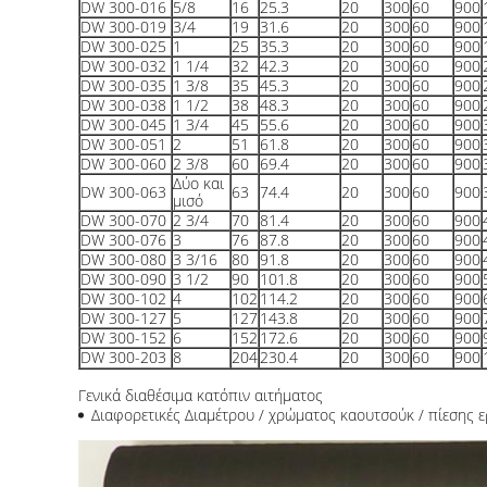
DW 300-016
5/8
16
25.3
20
300
60
900
DW 300-019
3/4
19
31.6
20
300
60
900
DW 300-025
1
25
35.3
20
300
60
900
DW 300-032
1 1/4
32
42.3
20
300
60
900
DW 300-035
1 3/8
35
45.3
20
300
60
900
DW 300-038
1 1/2
38
48.3
20
300
60
900
DW 300-045
1 3/4
45
55.6
20
300
60
900
DW 300-051
2
51
61.8
20
300
60
900
DW 300-060
2 3/8
60
69.4
20
300
60
900
Δύο και
DW 300-063
63
74.4
20
300
60
900
μισό
DW 300-070
2 3/4
70
81.4
20
300
60
900
DW 300-076
3
76
87.8
20
300
60
900
DW 300-080
3 3/16
80
91.8
20
300
60
900
DW 300-090
3 1/2
90
101.8
20
300
60
900
DW 300-102
4
102
114.2
20
300
60
900
DW 300-127
5
127
143.8
20
300
60
900
DW 300-152
6
152
172.6
20
300
60
900
DW 300-203
8
204
230.4
20
300
60
900
Γενικά διαθέσιμα κατόπιν αιτήματος
Διαφορετικές Διαμέτρου / χρώματος καουτσούκ / πίεσης ε