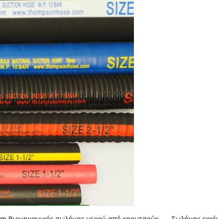
m Βιομηχανικός σωλήνας νερού από καουτσούκ
,
Σωλήνας εκκέ