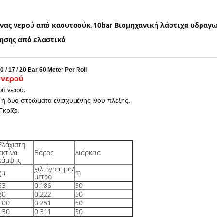
νας νερού από καουτσούκ
10bar Βιομηχανική λάστιχα υδραγ
,
ησης από ελαστικό
 17 / 20 Bar 60 Meter Per Roll
 νερού
ού νερού.
 ή δύο στρώματα ενισχυμένης ίνου πλέξης.
Γκρίζο.
Ελάχιστη
ακτίνα
Βάρος
Διάρκεια
κάμψης
χιλιόγραμμα/
χμ
m
μέτρο
63
0.186
50
80
0.222
50
100
0.251
50
130
0.311
50