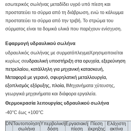
εσωτερικός σωλήνας μεταδίδει υγρό υπό πίεση και
προστατεύει το σύρμα από τη διάβρωση, ενώ το κάλυμμα
προστατεύει το σύρμα από την τριβή. Το στρώμα του
σύρματος είναι τα δομικά υλικά που παρέχουν ενίσχυση.
Εφαρμογή υδραυλικού σωλήνα
υδραυλικός σωλήνας με συρματόπλεγμα
Χρησιμοποιείται
κυρίως σε
υδραυλική υποστήριξη στα ορυχεία, εξερεύνηση
πετρελαίου, κατάλληλη για μηχανική κατασκευή,
Μεταφορά με γερανό, σφυρηλατική μεταλλουργία,
εξοπλισμός εξόρυξης, πλοία,
Ι
Μηχανήματα χύτευσης,
γεωργικά μηχανήματα και διάφορα εργαλεία.
Θερμοκρασία λειτουργίας υδραυλικού σωλήνα
-40
°C έως +100°C
DN
Ταυτοποίηση
Υπερβολική
Εργασιακή
Πίεση
Ελάχιστη
σωλήνα
δόση
πίεση
έκρηξης
ακτίνα