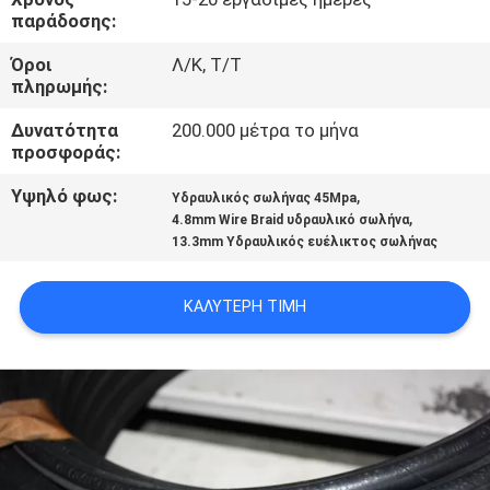
ΈΛΕΓΧΟΣ
παράδοσης:
Όροι
Λ/Κ, Τ/Τ
ΜΑΣ
πληρωμής:
ΕΛΆΤΕ
Δυνατότητα
200.000 μέτρα το μήνα
προσφοράς:
ΣΕ
ΕΠΑΦΉ
Υψηλό φως:
,
Υδραυλικός σωλήνας 45Mpa
,
4.8mm Wire Braid υδραυλικό σωλήνα
ΜΕ
13.3mm Υδραυλικός ευέλικτος σωλήνας
ΕΙΔΉΣΕΙΣ
ΚΑΛΎΤΕΡΗ ΤΙΜΉ
ΖΗΤΉΣΤΕ
ΈΝΑ
ΑΠΌΣΠΑΣΜΑ