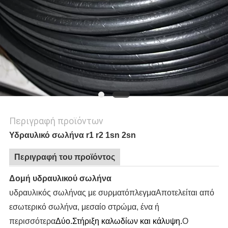
SITEMAP
PRIVACY
POLICY
Περιγραφή προϊόντων
Υδραυλικό σωλήνα r1 r2 1sn 2sn
Περιγραφή του προϊόντος
Δομή υδραυλικού σωλήνα
υδραυλικός σωλήνας με συρματόπλεγμα
Αποτελείται από
εσωτερικό σωλήνα, μεσαίο στρώμα, ένα ή
περισσότερα
Δύο.
Στήριξη καλωδίων και κάλυψη
.
Ο