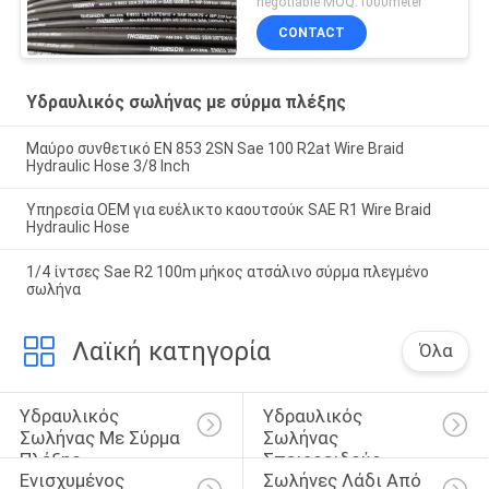
negotiable MOQ:1000meter
CONTACT
Υδραυλικός σωλήνας με σύρμα πλέξης
Μαύρο συνθετικό EN 853 2SN Sae 100 R2at Wire Braid
Hydraulic Hose 3/8 Inch
Υπηρεσία OEM για ευέλικτο καουτσούκ SAE R1 Wire Braid
Hydraulic Hose
1/4 ίντσες Sae R2 100m μήκος ατσάλινο σύρμα πλεγμένο
σωλήνα
Λαϊκή κατηγορία
Όλα
Υδραυλικός 
Υδραυλικός 
Σωλήνας Με Σύρμα 
Σωλήνας 
Πλέξης
Σπειροειδούς 
Ενισχυμένος 
Σωλήνες Λάδι Από 
Καλωδίου