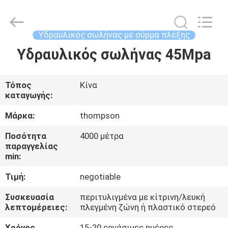
σωλήνας
supplier.
Copyright
©
2021
Υδραυλικός σωλήνας με σύρμα πλέξης
-
2025
Chenbo
Υδραυλικός σωλήνας 45Mpa
ΣΠΊΤΙ
Rubber
and
Plastic
Technology
(Hebei)
ΠΡΟΪΌΝΤΑ
Τόπος
Κίνα
Co.,
Ltd.
καταγωγής:
All
Rights
Reserved.
ΠΕΡΊΠΟΥ
Μάρκα:
thompson
Developed
by
ΕΜΕΊΣ
ECER
Ποσότητα
4000 μέτρα
παραγγελίας
min:
ΓΎΡΟΣ
Τιμή:
negotiable
ΕΡΓΟΣΤΑΣΊΩΝ
Συσκευασία
περιτυλιγμένα με κίτρινη/λευκή
λεπτομέρειες:
πλεγμένη ζώνη ή πλαστικό στερεό
ΠΟΙΟΤΙΚΌΣ
Χρόνος
15-20 εργάσιμες ημέρες