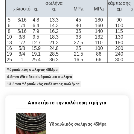
σωλήνα
κάμπωσης
χιλιοστό
χμ
χμ
MPa
MPa
χμ
χ
5
3/16
4.8
13.3
45
180
90
6
1/4
6.4
14.3
40
160
100
8
5/16
7.9
16.2
35
140
115
10
3/8
9.5
18.3
33
132
130
13
1/2
12.7
21.3
27.5
110
180
16
5/8
15.9
24.8
25
100
200
19
3/4
19.1
28.5
21.5
86
240
25
1
25.4
36.3
16.5
66
300
Υδραυλικός σωλήνας 45Mpa
4.8mm Wire Braid υδραυλικό σωλήνα
13.3mm Υδραυλικός ευέλικτος σωλήνας
Αποκτήστε την καλύτερη τιμή για
Υδραυλικός σωλήνας 45Mpa