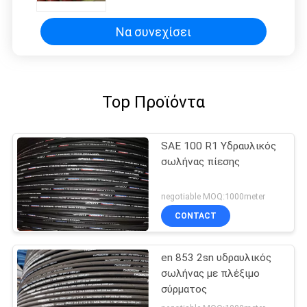
Να συνεχίσει
Top Προϊόντα
SAE 100 R1 Υδραυλικός
σωλήνας πίεσης
negotiable MOQ:1000meter
CONTACT
en 853 2sn υδραυλικός
σωλήνας με πλέξιμο
σύρματος