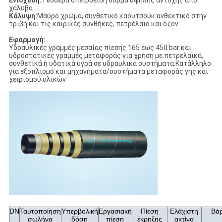
Ενίσχυση:
Τέσσερα σπειροειδή σύρμα υψηλής αντοχής από
χάλυβα
Κάλυψη:
Μαύρο χρώμα, συνθετικό καουτσούκ ανθεκτικό στην
τριβή και τις καιρικές συνθήκες, πετρέλαιο και όζον
Εφαρμογή:
Υδραυλικές γραμμές μεσαίας πίεσης 165 έως 450 bar και
υδροστατικές γραμμές μεταφοράς για χρήση με πετρελαϊκά,
συνθετικά ή υδατικά υγρά σε υδραυλικά συστήματα.Κατάλληλο
για εξοπλισμό και μηχανήματα/συστήματα μεταφοράς γης και
χειρισμού υλικών
DN
Ταυτοποίηση
Υπερβολική
Εργασιακή
Πίεση
Ελάχιστη
Βά
σωλήνα
δόση
πίεση
έκρηξης
ακτίνα