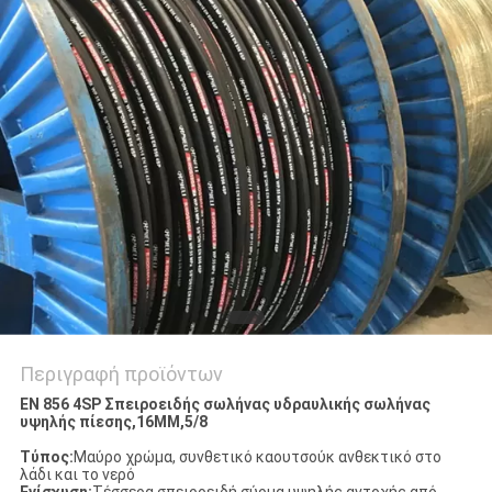
SITEMAP
PRIVACY
POLICY
Περιγραφή προϊόντων
EN 856 4SP Σπειροειδής σωλήνας υδραυλικής σωλήνας
υψηλής πίεσης,16MM,5/8
Τύπος:
Μαύρο χρώμα, συνθετικό καουτσούκ ανθεκτικό στο
λάδι και το νερό