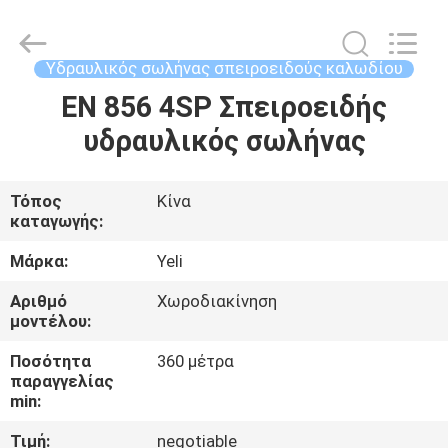
υδραυλικό
σωλήνα
supplier.
Copyright
©
Υδραυλικός σωλήνας σπειροειδούς καλωδίου
2021
-
2025
EN 856 4SP Σπειροειδής
ΣΠΊΤΙ
Chenbo
Rubber
υδραυλικός σωλήνας
and
Plastic
Technology
ΠΡΟΪΌΝΤΑ
(Hebei)
Co.,
Ltd.
Τόπος
Κίνα
All
καταγωγής:
Rights
ΠΕΡΊΠΟΥ
Reserved.
Developed
ΕΜΕΊΣ
Μάρκα:
Yeli
by
ECER
Αριθμό
Χωροδιακίνηση
μοντέλου:
ΓΎΡΟΣ
ΕΡΓΟΣΤΑΣΊΩΝ
Ποσότητα
360 μέτρα
παραγγελίας
min:
ΠΟΙΟΤΙΚΌΣ
Τιμή:
negotiable