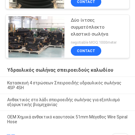
CONTACT
Δύο ίντσες
συρματόπλεκτο
ελαστικό σωλήνα
negotiable MOQ:1000meter
CONTACT
Υδραυλικός σωλήνας σπειροειδούς καλωδίου
Κατασκευή 4 στρώσεων Σπειροειδής υδραυλικός σωλήνας
4SP 4SH
Ανθεκτικός στο λάδι σπειροειδής σωλήνας για εξοπλισμό
εξορυκτικής βιομηχανίας
OEM Χημικά ανθεκτικό καουτσούκ 51mm Μέγεθος Wire Spiral
Hose