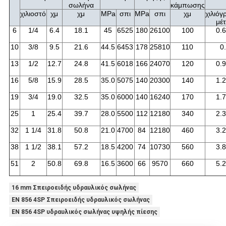
σωλήνα
κάμπωσης
χιλιοστό
χμ
χμ
MPa
σπι
MPa
σπι
χμ
χιλιόγ
μέ
6
1/4
6.4
18.1
45
6525
180
26100
100
0.
10
3/8
9.5
21.6
44.5
6453
178
25810
110
0
13
1/2
12.7
24.8
41.5
6018
166
24070
120
0.
16
5/8
15.9
28.5
35.0
5075
140
20300
140
1.
19
3/4
19.0
32.5
35.0
6000
140
16240
170
1.
25
1
25.4
39.7
28.0
5500
112
12180
340
2.
32
1 1/4
31.8
50.8
21.0
4700
84
12180
460
3.
38
1 1/2
38.1
57.2
18.5
4200
74
10730
560
3.
51
2
50.8
69.8
16.5
3600
66
9570
660
5.
16 mm Σπειροειδής υδραυλικός σωλήνας
EN 856 4SP Σπειροειδής υδραυλικός σωλήνας
EN 856 4SP υδραυλικός σωλήνας υψηλής πίεσης