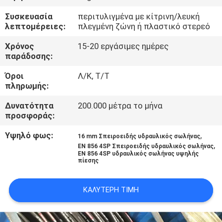
ΈΛΕΓΧΟΣ
Συσκευασία
περιτυλιγμένα με κίτρινη/λευκή
λεπτομέρειες:
πλεγμένη ζώνη ή πλαστικό στερεό
ΜΑΣ
Χρόνος
15-20 εργάσιμες ημέρες
ΕΛΆΤΕ
παράδοσης:
ΣΕ
Όροι
Λ/Κ, Τ/Τ
πληρωμής:
ΕΠΑΦΉ
ΜΕ
Δυνατότητα
200.000 μέτρα το μήνα
προσφοράς:
ΕΙΔΉΣΕΙΣ
Υψηλό φως:
,
16 mm Σπειροειδής υδραυλικός σωλήνας
,
EN 856 4SP Σπειροειδής υδραυλικός σωλήνας
EN 856 4SP υδραυλικός σωλήνας υψηλής
πίεσης
ΖΗΤΉΣΤΕ
ΈΝΑ
ΚΑΛΎΤΕΡΗ ΤΙΜΉ
ΑΠΌΣΠΑΣΜΑ