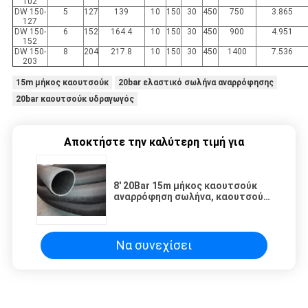
102
DW 150-
5
127
139
10
150
30
450
750
3.865
127
DW 150-
6
152
164.4
10
150
30
450
900
4.951
152
DW 150-
8
204
217.8
10
150
30
450
1400
7.536
203
15m μήκος καουτσούκ
20bar ελαστικό σωλήνα αναρρόφησης
20bar καουτσούκ υδραγωγός
Αποκτήστε την καλύτερη τιμή για
8' 20Bar 15m μήκος καουτσούκ
αναρρόφηση σωλήνα, καουτσούκ
σωλήνα νερού
Να συνεχίσει