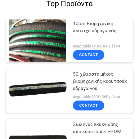
Top Προϊόντα
10bar Βιομηχανική
λάστιχα υδραγωγός
negotiable MOQ:360 μέτρα
CONTACT
50 χιλιοστά μήκος
βιομηχανικής καουτσούκ
υδραγωγού
negotiable MOQ:360 μέτρα
CONTACT
Σωλήνας εκκένωσης
από καουτσούκ EPDM