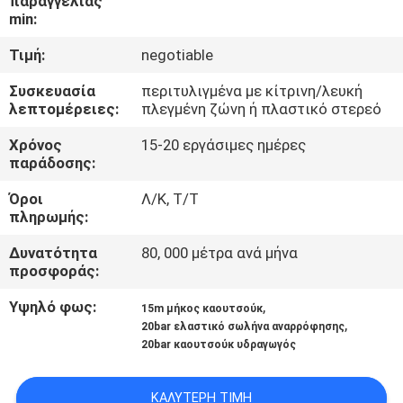
παραγγελίας
ΈΛΕΓΧΟΣ
min:
Τιμή:
negotiable
ΜΑΣ
Συσκευασία
περιτυλιγμένα με κίτρινη/λευκή
ΕΛΆΤΕ
λεπτομέρειες:
πλεγμένη ζώνη ή πλαστικό στερεό
ΣΕ
Χρόνος
15-20 εργάσιμες ημέρες
ΕΠΑΦΉ
παράδοσης:
ΜΕ
Όροι
Λ/Κ, Τ/Τ
πληρωμής:
ΕΙΔΉΣΕΙΣ
Δυνατότητα
80, 000 μέτρα ανά μήνα
προσφοράς:
ΖΗΤΉΣΤΕ
Υψηλό φως:
,
15m μήκος καουτσούκ
,
20bar ελαστικό σωλήνα αναρρόφησης
ΈΝΑ
20bar καουτσούκ υδραγωγός
ΑΠΌΣΠΑΣΜΑ
ΚΑΛΎΤΕΡΗ ΤΙΜΉ