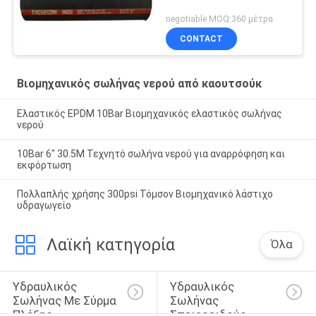
negotiable MOQ:360 μέτρα
CONTACT
Βιομηχανικός σωλήνας νερού από καουτσούκ
Ελαστικός EPDM 10Bar Βιομηχανικός ελαστικός σωλήνας
νερού
10Bar 6" 30.5M Τεχνητό σωλήνα νερού για αναρρόφηση και
εκφόρτωση
Πολλαπλής χρήσης 300psi Τόμσον Βιομηχανικό λάστιχο
υδραγωγείο
Λαϊκή κατηγορία
Όλα
Υδραυλικός 
Υδραυλικός 
Σωλήνας Με Σύρμα 
Σωλήνας 
Πλέξης
Σπειροειδούς 