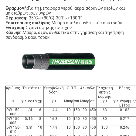
Εφαρμογή:
Για τη μεταφορά νερού, αέρα, αδρανών αερίων και
μη διαβρωτικών υγρών
Θέρμανση:
-35°C~+80°C(-30°F~+180°F)
Εσωτερικός σωλήνας:
Μαύρο απαλό συνθετικό καουτσούκ
Ενίσχυση:
Σχοινί υψηλής αντοχής
Κάλυψη:
Μαύρο, όζον, ανθεκτικό στην γήρανση και την τριβή
συνδυασμό καουτσούκ
Αριθμός.
Ταυτότητα.
Υπερβολική
Ο Π.Π.
Αλκοόλη.
Ελάχιστη
Βάρος
δόση.
ακτίνα
κάμψης
#
χιλιοστό
χμ
χμ
Μπαρ
σπι
Μπαρ
σπι
χμ
χιλιόγραμμα/
μέτρο
DW 150-
1/4
6
14.4
10
150
30
450
63
0.182
006
DW 150-
5/16
8
16.3
10
150
30
450
80
0.217
008
DW 150-
3/8
10
17.9
10
150
30
450
100
0.246
010