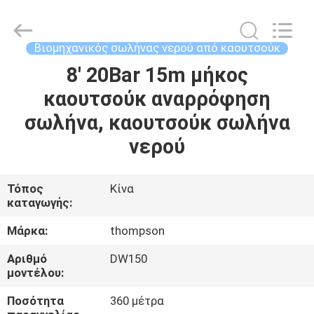
νερού
από
καουτσούκ
προμηθευτής.
Copyright
Βιομηχανικός σωλήνας νερού από καουτσούκ
©
2021
-
8' 20Bar 15m μήκος
ΣΠΊΤΙ
2025
Chenbo
καουτσούκ αναρρόφηση
Rubber
and
Plastic
ΠΡΟΪΌΝΤΑ
σωλήνα, καουτσούκ σωλήνα
Technology
(Hebei)
Co.,
νερού
Ltd.
All
ΠΕΡΊΠΟΥ
Rights
Reserved.
ΕΜΕΊΣ
Developed
Τόπος
Κίνα
by
καταγωγής:
ECER
ΓΎΡΟΣ
Μάρκα:
thompson
ΕΡΓΟΣΤΑΣΊΩΝ
Αριθμό
DW150
μοντέλου:
ΠΟΙΟΤΙΚΌΣ
Ποσότητα
360 μέτρα