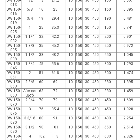
DW 150-
1/2
13
21.2
10
150
30
450
130
0.307
013
DW 150-
5/8
16
25
10
150
30
450
160
0.395
016
DW 150-
3/4
19
29.4
10
150
30
450
190
0.481
019
DW 150-
1
25
35.3
10
150
30
450
150
0.741
025
DW 150-
1 1/4
32
42.2
10
150
30
450
200
0.901
032
DW 150-
1 3/8
35
45.2
10
150
30
450
250
0.972
035
DW 150-
1 1/2
38
48.2
10
150
30
450
250
1.045
038
DW 150-
1 3/4
45
55.6
10
150
30
450
300
1.293
045
DW 150-
2
51
61.8
10
150
30
450
300
1.474
051
DW 150-
2 3/8
60
69
10
150
30
450
380
1.395
060
DW 150-
Δύο και
63
72
10
150
30
450
380
1.459
063
μισό
DW 150-
2 3/4
70
79
10
150
30
450
450
1.609
070
DW 150-
3
76
85.4
10
150
30
450
450
1.928
076
DW 150-
3 3/16
80
91
10
150
30
450
480
2.254
080
DW 150-
3 1/2
90
101
10
150
30
450
550
2.514
090
DW 150-
4
102
113
10
150
30
450
600
2.826