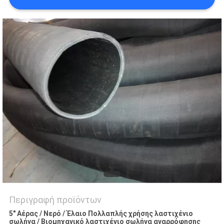
SITEMAP
PRIVACY
POLICY
Περιγραφή προϊόντων
5" Αέρας / Νερό / Έλαιο Πολλαπλής χρήσης λαστιχένιο
σωλήνα / Βιομηχανικό λαστιχένιο σωλήνα αναρρόφησης