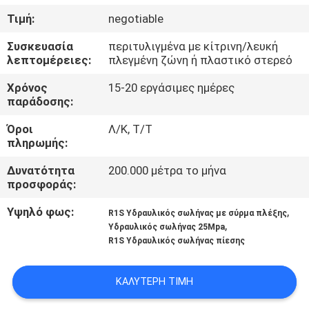
ΈΛΕΓΧΟΣ
Τιμή:
negotiable
Συσκευασία
περιτυλιγμένα με κίτρινη/λευκή
ΜΑΣ
λεπτομέρειες:
πλεγμένη ζώνη ή πλαστικό στερεό
ΕΛΆΤΕ
Χρόνος
15-20 εργάσιμες ημέρες
ΣΕ
παράδοσης:
ΕΠΑΦΉ
Όροι
Λ/Κ, Τ/Τ
πληρωμής:
ΜΕ
Δυνατότητα
200.000 μέτρα το μήνα
προσφοράς:
ΕΙΔΉΣΕΙΣ
Υψηλό φως:
,
R1S Υδραυλικός σωλήνας με σύρμα πλέξης
,
Υδραυλικός σωλήνας 25Mpa
ΖΗΤΉΣΤΕ
R1S Υδραυλικός σωλήνας πίεσης
ΈΝΑ
ΑΠΌΣΠΑΣΜΑ
ΚΑΛΎΤΕΡΗ ΤΙΜΉ