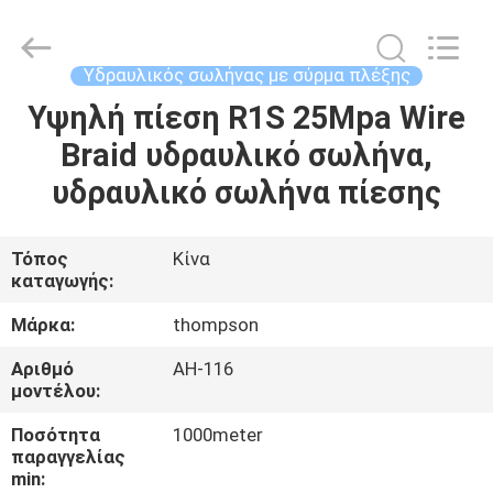
Technology
(Hebei)
Co.,
Ltd.
All
Υδραυλικός σωλήνας με σύρμα πλέξης
Rights
Reserved.
Υψηλή πίεση R1S 25Mpa Wire
ΣΠΊΤΙ
Developed
by
ECER
Braid υδραυλικό σωλήνα,
ΠΡΟΪΌΝΤΑ
υδραυλικό σωλήνα πίεσης
ΠΕΡΊΠΟΥ
Τόπος
Κίνα
καταγωγής:
ΕΜΕΊΣ
Μάρκα:
thompson
ΓΎΡΟΣ
Αριθμό
AH-116
μοντέλου:
ΕΡΓΟΣΤΑΣΊΩΝ
Ποσότητα
1000meter
παραγγελίας
ΠΟΙΟΤΙΚΌΣ
min: