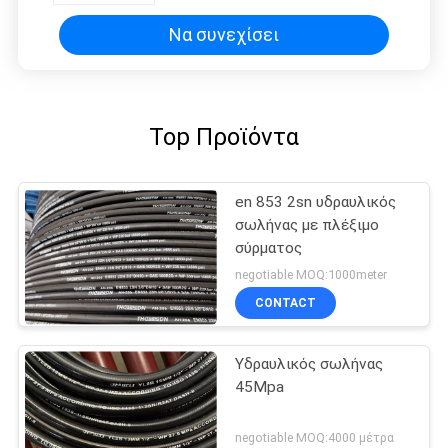
Να συνεχίσει
Top Προϊόντα
en 853 2sn υδραυλικός
σωλήνας με πλέξιμο
σύρματος
negotiable MOQ:1000meter
CONTACT
Υδραυλικός σωλήνας
45Mpa
negotiable MOQ:4000 μέτρα