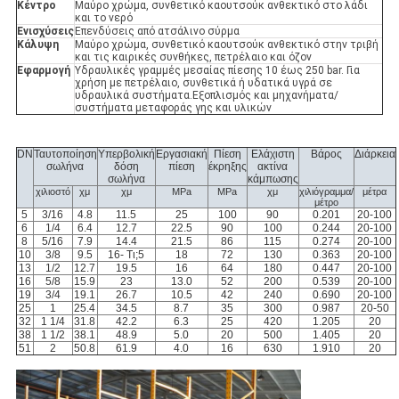
Κέντρο
Μαύρο χρώμα, συνθετικό καουτσούκ ανθεκτικό στο λάδι
και το νερό
Ενισχύσεις
Επενδύσεις από ατσάλινο σύρμα
Κάλυψη
Μαύρο χρώμα, συνθετικό καουτσούκ ανθεκτικό στην τριβή
και τις καιρικές συνθήκες, πετρέλαιο και όζον
Εφαρμογή
Υδραυλικές γραμμές μεσαίας πίεσης 10 έως 250 bar. Για
χρήση με πετρέλαιο, συνθετικά ή υδατικά υγρά σε
υδραυλικά συστήματα.Εξοπλισμός και μηχανήματα/
συστήματα μεταφοράς γης και υλικών
DN
Ταυτοποίηση
Υπερβολική
Εργασιακή
Πίεση
Ελάχιστη
Βάρος
Διάρκεια
σωλήνα
δόση
πίεση
έκρηξης
ακτίνα
σωλήνα
κάμπωσης
χιλιοστό
χμ
χμ
MPa
MPa
χμ
χιλιόγραμμα/
μέτρα
μέτρο
5
3/16
4.8
11.5
25
100
90
0.201
20-100
6
1/4
6.4
12.7
22.5
90
100
0.244
20-100
8
5/16
7.9
14.4
21.5
86
115
0.274
20-100
10
3/8
9.5
16- Τι;5
18
72
130
0.363
20-100
13
1/2
12.7
19.5
16
64
180
0.447
20-100
16
5/8
15.9
23
13.0
52
200
0.539
20-100
19
3/4
19.1
26.7
10.5
42
240
0.690
20-100
25
1
25.4
34.5
8.7
35
300
0.987
20-50
32
1 1/4
31.8
42.2
6.3
25
420
1.205
20
38
1 1/2
38.1
48.9
5.0
20
500
1.405
20
51
2
50.8
61.9
4.0
16
630
1.910
20