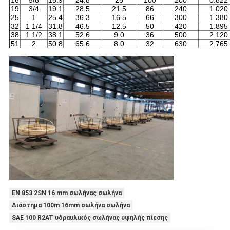
16
5/8
15.9
24.8
25
100
200
0.822
19
3/4
19.1
28.5
21.5
86
240
1.020
25
1
25.4
36.3
16.5
66
300
1.380
32
1 1/4
31.8
46.5
12.5
50
420
1.895
38
1 1/2
38.1
52.6
9.0
36
500
2.120
51
2
50.8
65.6
8.0
32
630
2.765
EN 853 2SN 16 mm σωλήνας σωλήνα
Διάστημα 100m 16mm σωλήνα σωλήνα
SAE 100 R2AT υδραυλικός σωλήνας υψηλής πίεσης