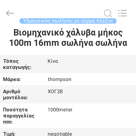
Technology
(Hebei)
Co.,
Ltd.
All
Υδραυλικός σωλήνας με σύρμα πλέξης
Rights
Reserved.
Βιομηχανικό χάλυβα μήκος
ΣΠΊΤΙ
Developed
by
ECER
100m 16mm σωλήνα σωλήνα
ΠΡΟΪΌΝΤΑ
Τόπος
Κίνα
καταγωγής:
ΠΕΡΊΠΟΥ
ΕΜΕΊΣ
Μάρκα:
thompson
Αριθμό
ΧΟΓ2Β
μοντέλου:
ΓΎΡΟΣ
ΕΡΓΟΣΤΑΣΊΩΝ
Ποσότητα
1000meter
παραγγελίας
min:
ΠΟΙΟΤΙΚΌΣ
Τιμή:
negotiable