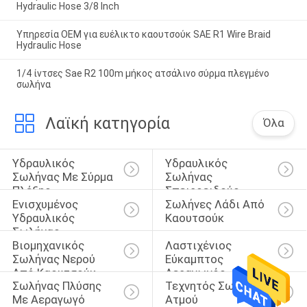
Hydraulic Hose 3/8 Inch
Υπηρεσία OEM για ευέλικτο καουτσούκ SAE R1 Wire Braid
Hydraulic Hose
1/4 ίντσες Sae R2 100m μήκος ατσάλινο σύρμα πλεγμένο
σωλήνα
Λαϊκή κατηγορία
Όλα
Υδραυλικός 
Υδραυλικός 
Σωλήνας Με Σύρμα 
Σωλήνας 
Πλέξης
Σπειροειδούς 
Ενισχυμένος 
Σωλήνες Λάδι Από 
Καλωδίου
Υδραυλικός 
Καουτσούκ
Σωλήνας
Βιομηχανικός 
Λαστιχένιος 
Σωλήνας Νερού 
Εύκαμπτος 
Από Καουτσούκ
Αεραγωγός
Σωλήνας Πλύσης 
Τεχνητός Σωλήνας 
Με Αεραγωγό
Ατμού