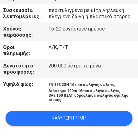
ΈΛΕΓΧΟΣ
Συσκευασία
περιτυλιγμένα με κίτρινη/λευκή
λεπτομέρειες:
πλεγμένη ζώνη ή πλαστικό στερεό
ΜΑΣ
Χρόνος
15-20 εργάσιμες ημέρες
ΕΛΆΤΕ
παράδοσης:
ΣΕ
Όροι
Λ/Κ, Τ/Τ
πληρωμής:
ΕΠΑΦΉ
ΜΕ
Δυνατότητα
200.000 μέτρα το μήνα
προσφοράς:
ΕΙΔΉΣΕΙΣ
Υψηλό φως:
,
EN 853 2SN 16 mm σωλήνας σωλήνα
,
Διάστημα 100m 16mm σωλήνα σωλήνα
SAE 100 R2AT υδραυλικός σωλήνας υψηλής
πίεσης
ΖΗΤΉΣΤΕ
ΈΝΑ
ΚΑΛΎΤΕΡΗ ΤΙΜΉ
ΑΠΌΣΠΑΣΜΑ