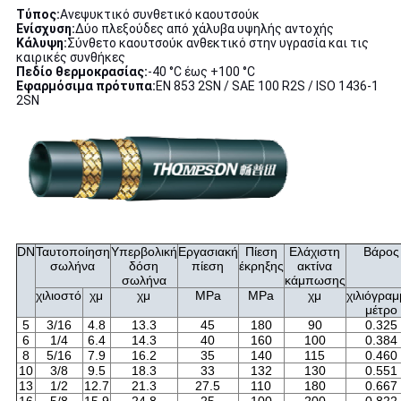
Τύπος:
Ανεψυκτικό συνθετικό καουτσούκ
Ενίσχυση:
Δύο πλεξούδες από χάλυβα υψηλής αντοχής
Κάλυψη:
Σύνθετο καουτσούκ ανθεκτικό στην υγρασία και τις
καιρικές συνθήκες
Πεδίο θερμοκρασίας:
-40 °C έως +100 °C
Εφαρμόσιμα πρότυπα:
EN 853 2SN / SAE 100 R2S / ISO 1436-1
2SN
DN
Ταυτοποίηση
Υπερβολική
Εργασιακή
Πίεση
Ελάχιστη
Βάρος
σωλήνα
δόση
πίεση
έκρηξης
ακτίνα
σωλήνα
κάμπωσης
χιλιοστό
χμ
χμ
MPa
MPa
χμ
χιλιόγραμ
μέτρο
5
3/16
4.8
13.3
45
180
90
0.325
6
1/4
6.4
14.3
40
160
100
0.384
8
5/16
7.9
16.2
35
140
115
0.460
10
3/8
9.5
18.3
33
132
130
0.551
13
1/2
12.7
21.3
27.5
110
180
0.667