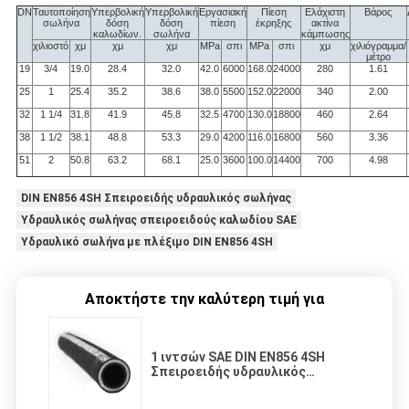
DN
Ταυτοποίηση
Υπερβολική
Υπερβολική
Εργασιακή
Πίεση
Ελάχιστη
Βάρος
σωλήνα
δόση
δόση
πίεση
έκρηξης
ακτίνα
καλωδίων.
σωλήνα
κάμπωσης
χιλιοστό
χμ
χμ
χμ
MPa
σπι
MPa
σπι
χμ
χιλιόγραμμα/
μέτρο
19
3/4
19.0
28.4
32.0
42.0
6000
168.0
24000
280
1.61
25
1
25.4
35.2
38.6
38.0
5500
152.0
22000
340
2.00
32
1 1/4
31.8
41.9
45.8
32.5
4700
130.0
18800
460
2.64
38
1 1/2
38.1
48.8
53.3
29.0
4200
116.0
16800
560
3.36
51
2
50.8
63.2
68.1
25.0
3600
100.0
14400
700
4.98
DIN EN856 4SH Σπειροειδής υδραυλικός σωλήνας
Υδραυλικός σωλήνας σπειροειδούς καλωδίου SAE
Υδραυλικό σωλήνα με πλέξιμο DIN EN856 4SH
Αποκτήστε την καλύτερη τιμή για
1 ιντσών SAE DIN EN856 4SH
Σπειροειδής υδραυλικός
σωλήνας, πλεκτός υδραυλικός
σωλήνας