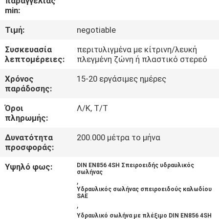
παραγγελίας
ΈΛΕΓΧΟΣ
min:
Τιμή:
negotiable
ΜΑΣ
Συσκευασία
περιτυλιγμένα με κίτρινη/λευκή
ΕΛΆΤΕ
λεπτομέρειες:
πλεγμένη ζώνη ή πλαστικό στερεό
ΣΕ
Χρόνος
15-20 εργάσιμες ημέρες
ΕΠΑΦΉ
παράδοσης:
ΜΕ
Όροι
Λ/Κ, Τ/Τ
πληρωμής:
ΖΗΤΉΣΤΕ
Δυνατότητα
200.000 μέτρα το μήνα
προσφοράς:
ΈΝΑ
ΑΠΌΣΠΑΣΜΑ
Υψηλό φως:
DIN EN856 4SH Σπειροειδής υδραυλικός
σωλήνας
,
Υδραυλικός σωλήνας σπειροειδούς καλωδίου
SAE
ΕΙΔΉΣΕΙΣ
,
Υδραυλικό σωλήνα με πλέξιμο DIN EN856 4SH