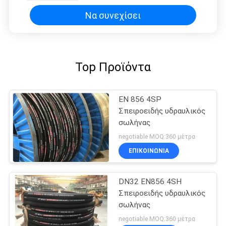
Να συνεχίσει
Top Προϊόντα
EN 856 4SP
Σπειροειδής υδραυλικός
σωλήνας
negotiable MOQ:360 μέτρα
ΕΠΙΚΟΙΝΩΝΙΑ
DN32 EN856 4SH
Σπειροειδής υδραυλικός
σωλήνας
negotiable MOQ:360 μέτρα