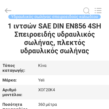
υδραυλικό
σωλήνα
προμηθευτής.
Copyright
©
Υδραυλικός σωλήνας σπειροειδούς καλωδίου
2021
-
2025
1 ιντσών SAE DIN EN856 4SH
ΣΠΊΤΙ
wirehydraulichose.com.
All
Σπειροειδής υδραυλικός
Rights
Reserved.
Developed
ΠΡΟΪΌΝΤΑ
σωλήνας, πλεκτός
by
ECER
υδραυλικός σωλήνας
ΠΕΡΊΠΟΥ
ΕΜΕΊΣ
Τόπος
Κίνα
καταγωγής:
ΓΎΡΟΣ
Μάρκα:
Yeli
ΕΡΓΟΣΤΑΣΊΩΝ
Αριθμό
ΧΟΓ20Κ4
μοντέλου:
ΠΟΙΟΤΙΚΌΣ
Ποσότητα
360 μέτρα