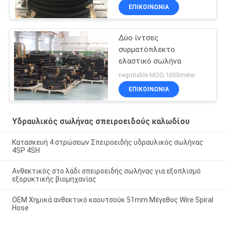
ΕΠΙΚΟΙΝΩΝΙΑ
Δύο ίντσες
συρματόπλεκτο
ελαστικό σωλήνα
negotiable MOQ:1000meter
ΕΠΙΚΟΙΝΩΝΙΑ
Υδραυλικός σωλήνας σπειροειδούς καλωδίου
Κατασκευή 4 στρώσεων Σπειροειδής υδραυλικός σωλήνας
4SP 4SH
Ανθεκτικός στο λάδι σπειροειδής σωλήνας για εξοπλισμό
εξορυκτικής βιομηχανίας
OEM Χημικά ανθεκτικό καουτσούκ 51mm Μέγεθος Wire Spiral
Hose