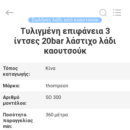
λάδι
καουτσούκ
προμηθευτής.
Copyright
©
Σωλήνες λάδι από καουτσούκ
2021
-
2025
Τυλιγμένη επιφάνεια 3
ΣΠΊΤΙ
Chenbo
Rubber
ίντσες 20bar λάστιχο λάδι
and
Plastic
Technology
ΠΡΟΪΌΝΤΑ
καουτσούκ
(Hebei)
Co.,
Ltd.
All
Rights
ΠΕΡΊΠΟΥ
Τόπος
Κίνα
Reserved.
Developed
καταγωγής:
ΕΜΕΊΣ
by
ECER
Μάρκα:
thompson
ΓΎΡΟΣ
Αριθμό
SO 300
μοντέλου:
ΕΡΓΟΣΤΑΣΊΩΝ
Ποσότητα
360 μέτρα
παραγγελίας
ΠΟΙΟΤΙΚΌΣ
min: