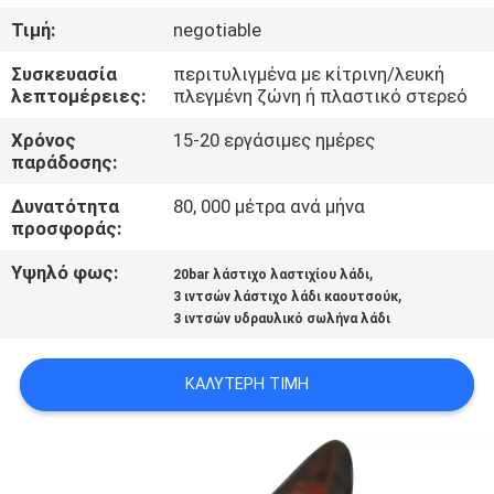
ΈΛΕΓΧΟΣ
Τιμή:
negotiable
Συσκευασία
περιτυλιγμένα με κίτρινη/λευκή
ΜΑΣ
λεπτομέρειες:
πλεγμένη ζώνη ή πλαστικό στερεό
ΕΛΆΤΕ
Χρόνος
15-20 εργάσιμες ημέρες
ΣΕ
παράδοσης:
ΕΠΑΦΉ
Δυνατότητα
80, 000 μέτρα ανά μήνα
προσφοράς:
ΜΕ
Υψηλό φως:
,
20bar λάστιχο λαστιχίου λάδι
,
3 ιντσών λάστιχο λάδι καουτσούκ
ΕΙΔΉΣΕΙΣ
3 ιντσών υδραυλικό σωλήνα λάδι
ΖΗΤΉΣΤΕ
ΚΑΛΎΤΕΡΗ ΤΙΜΉ
ΈΝΑ
ΑΠΌΣΠΑΣΜΑ