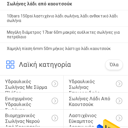
Σωλήνες λάδι από καουτσούκ
10bars 150psi λαστιχένιο λάδι σωλήνα, λάδι ανθεκτικό λάδι
σωλήνα
Μεγάλη διάμετρος 17bar 60m μακρές ευέλικτες σωλήνες για
πετρέλαιο
Χαμηλή πίεση 6mm 50m μήκος λάστιχο λάδι καουτσούκ
Λαϊκή κατηγορία
Όλα
Υδραυλικός 
Υδραυλικός 
Σωλήνας Με Σύρμα 
Σωλήνας 
Πλέξης
Σπειροειδούς 
Ενισχυμένος 
Σωλήνες Λάδι Από 
Καλωδίου
Υδραυλικός 
Καουτσούκ
Σωλήνας
Βιομηχανικός 
Λαστιχένιος 
Σωλήνας Νερού 
Εύκαμπτος 
Από Καουτσούκ
Αεραγωγός