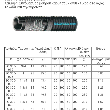
Κάλυψη
: Συνδυασμός μαύρου καουτσούκ ανθεκτικός στο όζον,
το λάδι και την γήρανση
Αριθμός.
Ταυτότητα.
Υπερβολική
Ο Π.Π.
Αλκοόλη.
Ελάχιστη
Βάρος
δόση.
ακτίνα
κάμψης
#
χιλιοστό
χμ
χμ
Μπαρ
σπι
Μπαρ
σπι
χμ
χιλιόγραμμα/
μέτρο
SO 300-
3/4
19
29.4
20
300
60
900
120
0.68
019
SO 300-
1
25
35.5
20
300
60
900
150
0.85
025
SO 300-
1 1/4
32
43.4
20
300
60
900
200
1.16
032
SO 300-
1 3/8
35
46.2
20
300
60
900
250
1.23
035
SO 300-
1 1/2
38
49.5
20
300
60
900
250
1.36
038
SO 300-
1 3/4
45
56.7
20
300
60
900
300
1.62
045
SO 300-
2
51
63
20
300
60
900
350
1.85