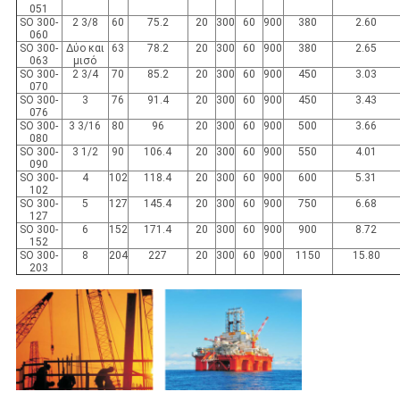
051
SO 300-
2 3/8
60
75.2
20
300
60
900
380
2.60
060
SO 300-
Δύο και
63
78.2
20
300
60
900
380
2.65
063
μισό
SO 300-
2 3/4
70
85.2
20
300
60
900
450
3.03
070
SO 300-
3
76
91.4
20
300
60
900
450
3.43
076
SO 300-
3 3/16
80
96
20
300
60
900
500
3.66
080
SO 300-
3 1/2
90
106.4
20
300
60
900
550
4.01
090
SO 300-
4
102
118.4
20
300
60
900
600
5.31
102
SO 300-
5
127
145.4
20
300
60
900
750
6.68
127
SO 300-
6
152
171.4
20
300
60
900
900
8.72
152
SO 300-
8
204
227
20
300
60
900
1150
15.80
203