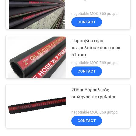
negotiable MOQ:360 μέτρα
CONTACT
Πυροσβεστήρα
πετρελαίου καουτσούκ
51 mm
negotiable MOQ:360 μέτρα
CONTACT
20bar Υδραυλικός
σωλήνας πετρελαίου
negotiable MOQ:360 μέτρα
CONTACT