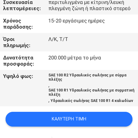
Συσκευασία
περιτυλιγμένα με κίτρινη/λευκή
ΈΛΕΓΧΟΣ
λεπτομέρειες:
πλεγμένη ζώνη ή πλαστικό στερεό
Χρόνος
15-20 εργάσιμες ημέρες
ΜΑΣ
παράδοσης:
ΕΛΆΤΕ
Όροι
Λ/Κ, Τ/Τ
ΣΕ
πληρωμής:
ΕΠΑΦΉ
Δυνατότητα
200.000 μέτρα το μήνα
προσφοράς:
ΜΕ
Υψηλό φως:
SAE 100 R2 Υδραυλικός σωλήνας με σύρμα
πλέξης
ΕΙΔΉΣΕΙΣ
,
SAE 100 R1 Υδραυλικός σωλήνας με συρματική
πλέξη
,
Υδραυλικός σωλήνας SAE 100 R1 4 καλωδίων
ΖΗΤΉΣΤΕ
ΈΝΑ
ΚΑΛΎΤΕΡΗ ΤΙΜΉ
ΑΠΌΣΠΑΣΜΑ