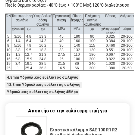
υγρασία και στο όζον
Πεδίο θερμοκρασίας: -40°C έως + 100°C Μαξ.120°C διαλείπουσα
DN
Ταυτοποίηση
Υπερβολική
Εργασιακή
Πίεση
Ελάχιστη
Βάρος
Διάρκεια
σωλήνα
δόση
πίεση
έκρηξης
ακτίνα
σωλήνα
κάμπωσης
χιλιοστό
χμ
χμ
MPa
MPa
χμ
χιλιόγραμμα/
μέτρα
μέτρο
5
3/16
4.8
13.3
45
180
90
0.325
20-100
6
1/4
6.4
14.3
40
160
100
0.384
20-100
8
5/16
7.9
16.2
35
140
115
0.460
20-100
10
3/8
9.5
18.3
33
132
130
0.551
20-100
13
1/2
12.7
21.3
27.5
110
180
0.667
20-100
16
5/8
15.9
24.8
25
100
200
0.822
20-100
19
3/4
19.1
28.5
21.5
86
240
1.020
20-100
25
1
25.4
36.3
16.5
66
300
1.380
20-50
4.8mm Υδραυλικός ευέλικτος σωλήνας
13.3mm Υδραυλικός ευέλικτος σωλήνας
Υδραυλικός ευέλικτος σωλήνας 45Mpa
Αποκτήστε την καλύτερη τιμή για
Ελαστικό κάλυμμα SAE 100 R1 R2
Wire Braid Hydraulic Hose