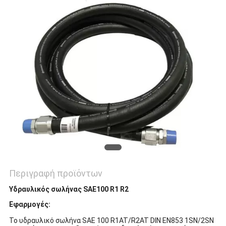
SITEMAP
PRIVACY
POLICY
Περιγραφή προϊόντων
Υδραυλικός σωλήνας SAE100 R1 R2
Εφαρμογές:
Το υδραυλικό σωλήνα SAE 100 R1AT/R2AT DIN EN853 1SN/2SN