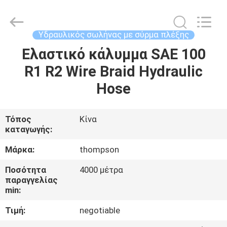
Technology
(Hebei)
Co.,
Ltd.
All
Υδραυλικός σωλήνας με σύρμα πλέξης
Rights
Reserved.
Ελαστικό κάλυμμα SAE 100
ΣΠΊΤΙ
Developed
by
ECER
R1 R2 Wire Braid Hydraulic
ΠΡΟΪΌΝΤΑ
Hose
ΠΕΡΊΠΟΥ
Τόπος
Κίνα
καταγωγής:
ΕΜΕΊΣ
Μάρκα:
thompson
ΓΎΡΟΣ
Ποσότητα
4000 μέτρα
παραγγελίας
ΕΡΓΟΣΤΑΣΊΩΝ
min:
Τιμή:
negotiable
ΠΟΙΟΤΙΚΌΣ