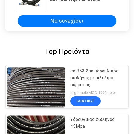
Να συνεχίσει
Top Προϊόντα
en 853 2sn υδραυλικός
σωλήνας με πλέξιμο
σύρματος
negotiable MOQ:1000meter
CONTACT
Υδραυλικός σωλήνας
45Mpa