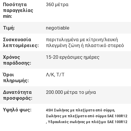
ΈΛΕΓΧΟΣ
Ποσότητα
360 μέτρα
παραγγελίας
min:
ΜΑΣ
Τιμή:
negotiable
ΕΛΆΤΕ
Συσκευασία
περιτυλιγμένα με κίτρινη/λευκή
ΣΕ
λεπτομέρειες:
πλεγμένη ζώνη ή πλαστικό στερεό
ΕΠΑΦΉ
Χρόνος
15-20 εργάσιμες ημέρες
ΜΕ
παράδοσης:
Όροι
Λ/Κ, Τ/Τ
ΕΙΔΉΣΕΙΣ
πληρωμής:
Δυνατότητα
200.000 μέτρα το μήνα
προσφοράς:
ΖΗΤΉΣΤΕ
ΈΝΑ
Υψηλό φως:
,
4SH Σωλήνας με πλεξίματα από σύρμα
Σωλήνες με πλεξίματα από σύρμα SAE 100R12
ΑΠΌΣΠΑΣΜΑ
,
Υδραυλικός σωλήνας με πλέξιμο SAE 100R12