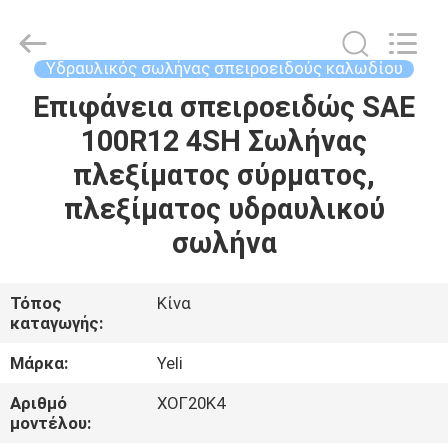
Plastic
Technology
(Hebei)
Co.,
Ltd.
Υδραυλικός σωλήνας σπειροειδούς καλωδίου
All
Rights
Reserved.
Επιφάνεια σπειροειδώς SAE
ΣΠΊΤΙ
Developed
by
100R12 4SH Σωλήνας
ECER
ΠΡΟΪΌΝΤΑ
πλεξίματος σύρματος,
πλεξίματος υδραυλικού
ΠΕΡΊΠΟΥ
σωλήνα
ΕΜΕΊΣ
Τόπος
Κίνα
καταγωγής:
ΓΎΡΟΣ
ΕΡΓΟΣΤΑΣΊΩΝ
Μάρκα:
Yeli
Αριθμό
ΧΟΓ20Κ4
ΠΟΙΟΤΙΚΌΣ
μοντέλου: