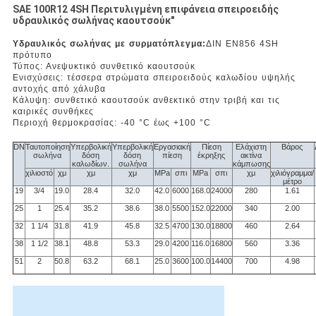
SAE 100R12 4SH Περιτυλιγμένη επιφάνεια σπειροειδής
υδραυλικός σωλήνας καουτσούκ"
Υδραυλικός σωλήνας με συρματόπλεγμα:
ΔΙΝ EN856 4SH
πρότυπο
Τύπος: Ανεψυκτικό συνθετικό καουτσούκ
Ενισχύσεις: τέσσερα στρώματα σπειροειδούς καλωδίου υψηλής
αντοχής από χάλυβα
Κάλυψη: συνθετικό καουτσούκ ανθεκτικό στην τριβή και τις
καιρικές συνθήκες
Περιοχή θερμοκρασίας: -40 °C έως +100 °C
DN
Ταυτοποίηση
Υπερβολική
Υπερβολική
Εργασιακή
Πίεση
Ελάχιστη
Βάρος
σωλήνα
δόση
δόση
πίεση
έκρηξης
ακτίνα
καλωδίων.
σωλήνα
κάμπωσης
χιλιοστό
χμ
χμ
χμ
MPa
σπι
MPa
σπι
χμ
χιλιόγραμμα/
μέτρο
19
3/4
19.0
28.4
32.0
42.0
6000
168.0
24000
280
1.61
25
1
25.4
35.2
38.6
38.0
5500
152.0
22000
340
2.00
32
1 1/4
31.8
41.9
45.8
32.5
4700
130.0
18800
460
2.64
38
1 1/2
38.1
48.8
53.3
29.0
4200
116.0
16800
560
3.36
51
2
50.8
63.2
68.1
25.0
3600
100.0
14400
700
4.98