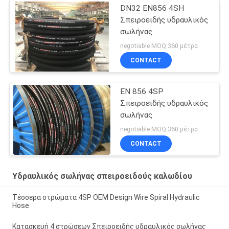
DN32 EN856 4SH
Σπειροειδής υδραυλικός
σωλήνας
negotiable MOQ:360 μέτρα
CONTACT
EN 856 4SP
Σπειροειδής υδραυλικός
σωλήνας
negotiable MOQ:360 μέτρα
CONTACT
Υδραυλικός σωλήνας σπειροειδούς καλωδίου
Τέσσερα στρώματα 4SP OEM Design Wire Spiral Hydraulic
Hose
Κατασκευή 4 στρώσεων Σπειροειδής υδραυλικός σωλήνας