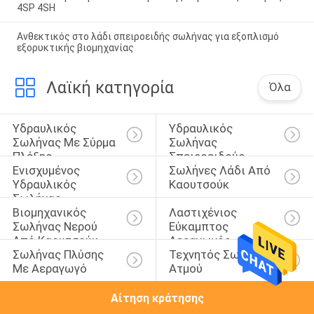
4SP 4SH
Ανθεκτικός στο λάδι σπειροειδής σωλήνας για εξοπλισμό
εξορυκτικής βιομηχανίας
Λαϊκή κατηγορία
Όλα
Υδραυλικός 
Υδραυλικός 
Σωλήνας Με Σύρμα 
Σωλήνας 
Πλέξης
Σπειροειδούς 
Ενισχυμένος 
Σωλήνες Λάδι Από 
Καλωδίου
Υδραυλικός 
Καουτσούκ
Σωλήνας
Βιομηχανικός 
Λαστιχένιος 
Σωλήνας Νερού 
Εύκαμπτος 
Από Καουτσούκ
Αεραγωγός
Σωλήνας Πλύσης 
Τεχνητός Σωλήνας 
Με Αεραγωγό
Ατμού
Αίτηση κράτησης