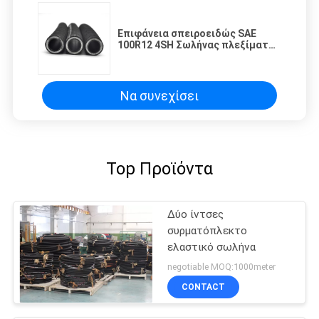
Επιφάνεια σπειροειδώς SAE
100R12 4SH Σωλήνας πλεξίματος
σύρματος, πλεξίματος
υδραυλικού σωλήνα
Να συνεχίσει
Top Προϊόντα
Δύο ίντσες
συρματόπλεκτο
ελαστικό σωλήνα
negotiable MOQ:1000meter
CONTACT