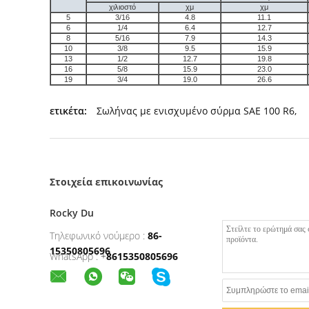
χιλιοστό
χμ
χμ
5
3/16
4.8
11.1
6
1/4
6.4
12.7
8
5/16
7.9
14.3
10
3/8
9.5
15.9
13
1/2
12.7
19.8
16
5/8
15.9
23.0
19
3/4
19.0
26.6
ετικέτα:
Σωλήνας με ενισχυμένο σύρμα SAE 100 R6
,
Στοιχεία επικοινωνίας
Rocky Du
Τηλεφωνικό νούμερο :
86-
15350805696
WhatsApp :
+
8615350805696