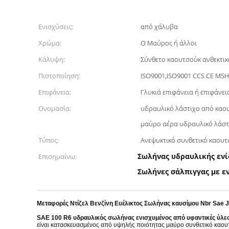
Ενισχύσεις:
από χάλυβα
Χρώμα:
Ο Μαύρος ή άλλοι
Κάλυψη:
Σύνθετο καουτσούκ ανθεκτικ
Πιστοποίηση:
ISO9001,ISO9001 CCS CE MS
Επιφάνεια:
Γλυκιά επιφάνεια ή επιφάνει
Ονομασία:
υδραυλικό λάστιχο από καου
μαύρο αέρα υδραυλικό λάστ
Τύπος:
Ανεψυκτικό συνθετικό καου
Σωλήνας υδραυλικής ενί
Επισημαίνω:
Σωλήνες σάλπιγγας με ε
Μεταφορές Ντίζελ Βενζίνη Ευέλικτος Σωλήνας καυσίμου Nbr Sae 
SAE 100 R6 υδραυλικός σωλήνας ενισχυμένος από υφαντικές ύλε
είναι κατασκευασμένος από υψηλής ποιότητας μαύρο συνθετικό καουτ