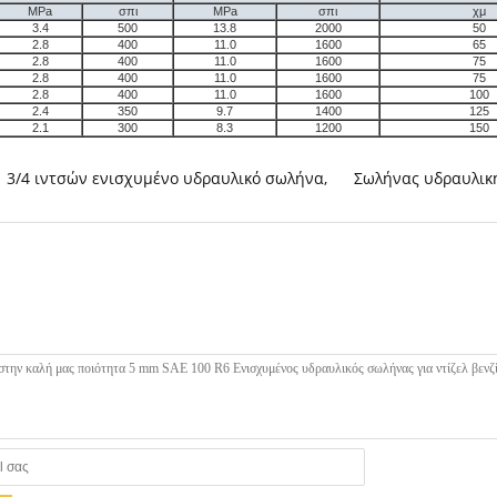
MPa
σπι
MPa
σπι
χμ
3.4
500
13.8
2000
50
2.8
400
11.0
1600
65
2.8
400
11.0
1600
75
2.8
400
11.0
1600
75
2.8
400
11.0
1600
100
2.4
350
9.7
1400
125
2.1
300
8.3
1200
150
3/4 ιντσών ενισχυμένο υδραυλικό σωλήνα
,
Σωλήνας υδραυλική