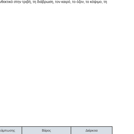
τικό στην τριβή, τη διάβρωση, τον καιρό, το όζον, το κόψιμο, τη
α κάμπωσης
Βάρος
Διάρκεια