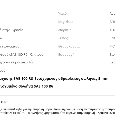
Υλικό:
Ανε
Μέγεθος:
3/1
ό στην υγρασία
Διάρκεια:
100
HA
Τύπος:
Κα
α τυλίγματος
Θερμοκρασία:
-40
τσούκ,SAE 100 R6 1/2 ίντσες
Εφαρμογή:
Βιο
ιχο και υδραυλικό λάσ
μετ
τσούκ
σχυσης SAE 100 R6
Ενισχυμένος υδραυλικός σωλήνας 5 mm
,
,
νισχυμένο σωλήνα SAE 100 R6
J30 R6
ς
είναι κατάλληλο για την παροχή υδραυλικών υγρών με βάση το πετρέλαιο ή το νερ
σούκ.Ως εκ τούτου, ο σωλήνας χρησιμοποιείται ευρέως στην παροχή υδραυλικών υγρ