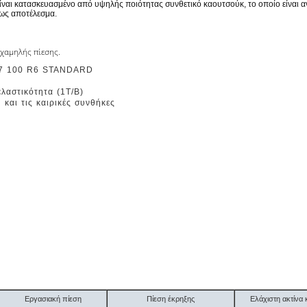
 κατασκευασμένο από υψηλής ποιότητας συνθετικό καουτσούκ, το οποίο είναι ανθεκ
 ως αποτέλεσμα.
χαμηλής πίεσης.
17 100 R6 STANDARD
λαστικότητα (1T/B)
και τις καιρικές συνθήκες
Εργασιακή πίεση
Πίεση έκρηξης
Ελάχιστη ακτίν