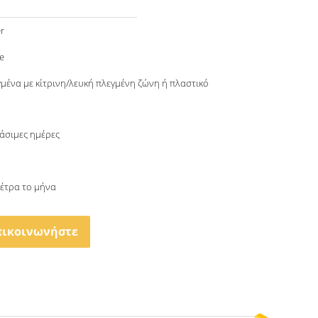
r
e
γμένα με κίτρινη/λευκή πλεγμένη ζώνη ή πλαστικό
γάσιμες ημέρες
μέτρα το μήνα
πικοινωνήστε