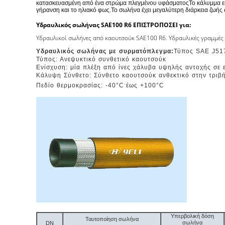
κατασκευασμένη από ένα στρώμα πλεγμένου υφάσματοςΤο κάλυμμα είναι
γήρανση και το ηλιακό φως.Το σωλήνα έχει μεγαλύτερη διάρκεια ζωής
Υδραυλικός σωλήνας SAE100 R6 ΕΠΙΣΤΡΟΠΟΣΕΙ για:
Υδραυλικοί σωλήνες από καουτσούκ SAE100 R6. Υδραυλικές γραμμές 
Υδραυλικός σωλήνας με συρματόπλεγμα:
Τύπος SAE J5
Τύπος: Ανεψυκτικό συνθετικό καουτσούκ
Ενίσχυση: μία πλέξη από ίνες χάλυβα υψηλής αντοχής σε ε
Κάλυψη Σύνθετο: Σύνθετο καουτσούκ ανθεκτικό στην τριβή 
.
Πεδίο θερμοκρασίας: -40
°C
έως +100
°C
Υπερβολική δόση
Ταυτοποίηση σωλήνα
σωλήνα
DN