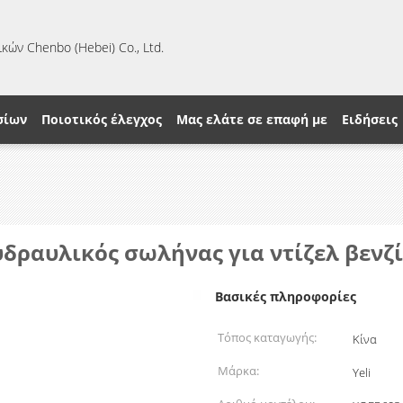
κών Chenbo (Hebei) Co., Ltd.
σίων
Ποιοτικός έλεγχος
Μας ελάτε σε επαφή με
Ειδήσεις
υδραυλικός σωλήνας για ντίζελ βενζ
Βασικές πληροφορίες
Τόπος καταγωγής:
Κίνα
Μάρκα:
Yeli