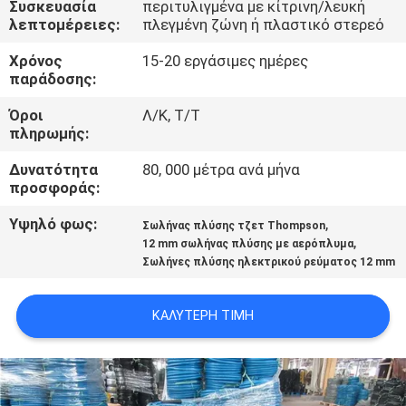
Συσκευασία
περιτυλιγμένα με κίτρινη/λευκή
ΈΛΕΓΧΟΣ
λεπτομέρειες:
πλεγμένη ζώνη ή πλαστικό στερεό
Χρόνος
15-20 εργάσιμες ημέρες
ΜΑΣ
παράδοσης:
ΕΛΆΤΕ
Όροι
Λ/Κ, Τ/Τ
ΣΕ
πληρωμής:
ΕΠΑΦΉ
Δυνατότητα
80, 000 μέτρα ανά μήνα
προσφοράς:
ΜΕ
Υψηλό φως:
,
Σωλήνας πλύσης τζετ Thompson
,
12 mm σωλήνας πλύσης με αερόπλυμα
ΕΙΔΉΣΕΙΣ
Σωλήνες πλύσης ηλεκτρικού ρεύματος 12 mm
ΖΗΤΉΣΤΕ
ΚΑΛΎΤΕΡΗ ΤΙΜΉ
ΈΝΑ
ΑΠΌΣΠΑΣΜΑ