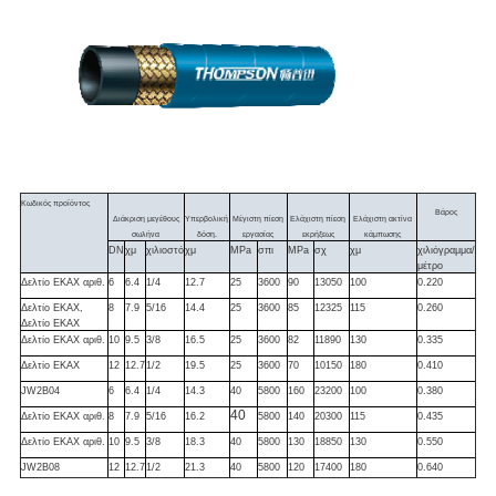
Κωδικός προϊόντος
Βάρος
Διάκριση μεγέθους
Υπερβολική
Μέγιστη πίεση
Ελάχιστη πίεση
Ελάχιστη ακτίνα
σωλήνα
δόση.
εργασίας
εκρήξεως
κάμπωσης
DN
χμ
χιλιοστό
χμ
MPa
σπι
MPa
σχ
χμ
χιλιόγραμμα/
μέτρο
Δελτίο ΕΚΑΧ αριθ.
6
6.4
1/4
12.7
25
3600
90
13050
100
0.220
Δελτίο ΕΚΑΧ,
8
7.9
5/16
14.4
25
3600
85
12325
115
0.260
Δελτίο ΕΚΑΧ
Δελτίο ΕΚΑΧ αριθ.
10
9.5
3/8
16.5
25
3600
82
11890
130
0.335
Δελτίο ΕΚΑΧ
12
12.7
1/2
19.5
25
3600
70
10150
180
0.410
JW2B04
6
6.4
1/4
14.3
40
5800
160
23200
100
0.380
40
Δελτίο ΕΚΑΧ αριθ.
8
7.9
5/16
16.2
5800
140
20300
115
0.435
Δελτίο ΕΚΑΧ αριθ.
10
9.5
3/8
18.3
40
5800
130
18850
130
0.550
JW2B08
12
12.7
1/2
21.3
40
5800
120
17400
180
0.640