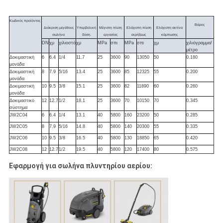
Κωδικός προϊόντος
Βάρος
Διάκριση μεγέθους
Υπερβολική
Μέγιστη πίεση
Ελάχιστη πίεση
Ελάχιστη ακτίνα
σωλήνα
δόση.
εργασίας
εκρήξεως
κάμπωσης
DN
χμ
χιλιοστό
χμ
MPa
σπι
MPa
σπι
χμ
χιλιόγραμμα/
μέτρο
Δοκιμαστική
6
6.4
1/4
11.7
25
3600
90
13050
50
0.180
μονάδα
Δοκιμαστική
8
7.9
5/16
13.4
25
3600
85
12325
55
0.200
μονάδα
Δοκιμαστική
10
9.5
3/8
15.1
25
3600
82
11890
60
0.260
μονάδα
Δοκιμαστικό
12
12.7
1/2
18.1
25
3600
70
10150
70
0.345
σύστημα
JW2C04
6
6.4
1/4
13.1
40
5800
160
23200
50
0.285
JW2C05
8
7.9
5/16
14.8
40
5800
140
20300
55
0.335
JW2C06
10
9.5
3/8
16.5
40
5800
130
18850
65
0.420
JW2C08
12
12.7
1/2
19.5
40
5800
120
17400
80
0.575
Εφαρμογή για σωλήνα πλυντηρίου αερίου: