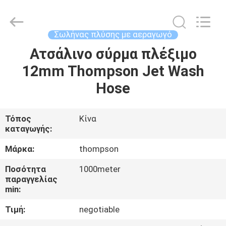
Rubber
and
Plastic
Technology
(Hebei)
Σωλήνας πλύσης με αεραγωγό
Co.,
Ltd.
Ατσάλινο σύρμα πλέξιμο
ΣΠΊΤΙ
All
Rights
Reserved.
12mm Thompson Jet Wash
Developed
by
ΠΡΟΪΌΝΤΑ
Hose
ECER
ΠΕΡΊΠΟΥ
Τόπος
Κίνα
καταγωγής:
ΕΜΕΊΣ
Μάρκα:
thompson
ΓΎΡΟΣ
Ποσότητα
1000meter
παραγγελίας
ΕΡΓΟΣΤΑΣΊΩΝ
min:
Τιμή:
negotiable
ΠΟΙΟΤΙΚΌΣ