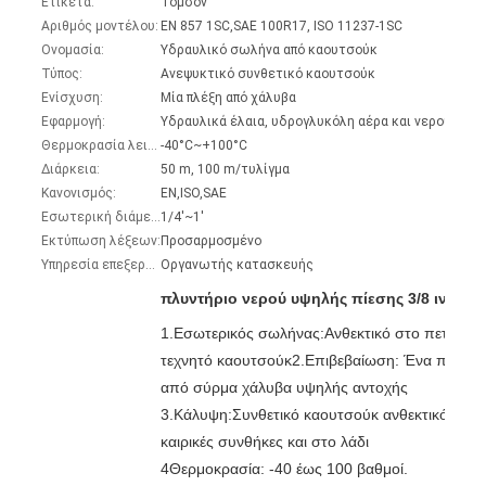
Ετικέτα:
Τόμσον
Αριθμός μοντέλου:
EN 857 1SC,SAE 100R17, ISO 11237-1SC
Ονομασία:
Υδραυλικό σωλήνα από καουτσούκ
Τύπος:
Ανεψυκτικό συνθετικό καουτσούκ
Ενίσχυση:
Μία πλέξη από χάλυβα
Εφαρμογή:
Θερμοκρασία λειτουργίας:
-40°C~+100°C
Διάρκεια:
50 m, 100 m/τυλίγμα
Κανονισμός:
EN,ISO,SAE
Εσωτερική διάμετρος:
1/4'~1'
Εκτύπωση λέξεων:
Προσαρμοσμένο
Υπηρεσία επεξεργασίας:
Οργανωτής κατασκευής
πλυντήριο νερού υψηλής πίεσης 3/8 ιντσώ
1.Εσωτερικός σωλήνας:Ανθεκτικό στο πετρέλαιο
τεχνητό καουτσούκ2.Επιβεβαίωση: Ένα πλέξιμο
από σύρμα χάλυβα υψηλής αντοχής
3.Κάλυψη:Συνθετικό καουτσούκ ανθεκτικό στις 
καιρικές συνθήκες και στο λάδι
4Θερμοκρασία: -40 έως 100 βαθμοί.