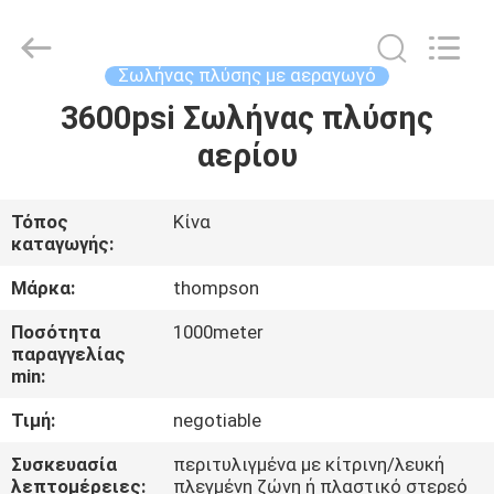
Σωλήνας
επέκτασης
ηλεκτρικής
πλύσης
supplier.
Σωλήνας πλύσης με αεραγωγό
Copyright
©
2021
3600psi Σωλήνας πλύσης
ΣΠΊΤΙ
-
2025
αερίου
Chenbo
Rubber
and
ΠΡΟΪΌΝΤΑ
Plastic
Technology
(Hebei)
Τόπος
Κίνα
Co.,
καταγωγής:
Ltd.
ΠΕΡΊΠΟΥ
All
Rights
ΕΜΕΊΣ
Μάρκα:
thompson
Reserved.
Developed
by
Ποσότητα
1000meter
ECER
παραγγελίας
ΓΎΡΟΣ
min:
ΕΡΓΟΣΤΑΣΊΩΝ
Τιμή:
negotiable
Συσκευασία
περιτυλιγμένα με κίτρινη/λευκή
ΠΟΙΟΤΙΚΌΣ
λεπτομέρειες:
πλεγμένη ζώνη ή πλαστικό στερεό