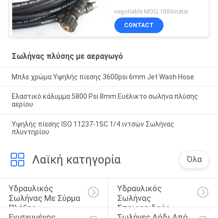
negotiable MOQ:1000meter
CONTACT
Σωλήνας πλύσης με αεραγωγό
Μπλε χρώμα Υψηλής πίεσης 3600psi 6mm Jet Wash Hose
Ελαστικό κάλυμμα 5800 Psi 8mm Ευέλικτο σωλήνα πλύσης
αερίου
Υψηλής πίεσης ISO 11237-1SC 1/4 ιντσών Σωλήνας
πλυντηρίου
Λαϊκή κατηγορία
Όλα
Υδραυλικός 
Υδραυλικός 
Σωλήνας Με Σύρμα 
Σωλήνας 
Πλέξης
Σπειροειδούς 
Ενισχυμένος 
Σωλήνες Λάδι Από 
Καλωδίου