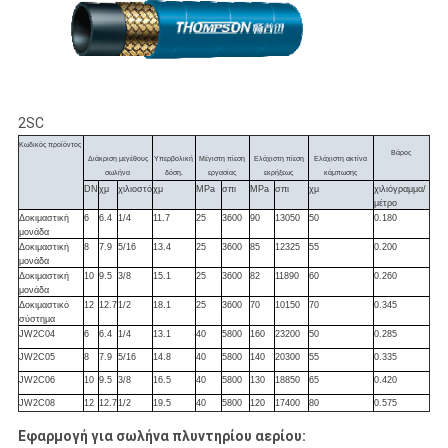
2SC
Κωδικός προϊόντος
Βάρος
Διάκριση μεγέθους
Υπερβολική
Μέγιστη πίεση
Ελάχιστη πίεση
Ελάχιστη ακτίνα
σωλήνα
δόση.
εργασίας
εκρήξεως
κάμπωσης
DN
χμ
χιλιοστό
χμ
MPa
σπι
MPa
σπι
χμ
χιλιόγραμμα/
μέτρο
Δοκιμαστική
6
6.4
1/4
11.7
25
3600
90
13050
50
0.180
μονάδα
Δοκιμαστική
8
7.9
5/16
13.4
25
3600
85
12325
55
0.200
μονάδα
Δοκιμαστική
10
9.5
3/8
15.1
25
3600
82
11890
60
0.260
μονάδα
Δοκιμαστικό
12
12.7
1/2
18.1
25
3600
70
10150
70
0.345
σύστημα
JW2C04
6
6.4
1/4
13.1
40
5800
160
23200
50
0.285
JW2C05
8
7.9
5/16
14.8
40
5800
140
20300
55
0.335
JW2C06
10
9.5
3/8
16.5
40
5800
130
18850
65
0.420
JW2C08
12
12.7
1/2
19.5
40
5800
120
17400
80
0.575
Εφαρμογή για σωλήνα πλυντηρίου αερίου: