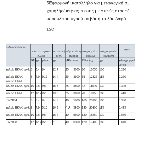
5Εφαρμογή: κατάλληλο για μεταγωγική συσκευή
χαμηλής/μέτριας πίεσης με στενές στροφές 
υδραυλικού υγρού με βάση το λάδι/νερό
1SC
Κωδικός προϊόντος
Βάρος
Διάκριση μεγέθους
Υπερβολική
Μέγιστη πίεση
Ελάχιστη πίεση
Ελάχιστη ακτίνα
σωλήνα
δόση.
εργασίας
εκρήξεως
κάμπωσης
DN
χμ
χιλιοστό
χμ
MPa
σπι
MPa
σχ
χμ
χιλιόγραμμα/
μέτρο
Δελτίο ΕΚΑΧ αριθ.
6
6.4
1/4
12.7
25
3600
90
13050
100
0.220
Δελτίο ΕΚΑΧ,
8
7.9
5/16
14.4
25
3600
85
12325
115
0.260
Δελτίο ΕΚΑΧ
Δελτίο ΕΚΑΧ αριθ.
10
9.5
3/8
16.5
25
3600
82
11890
130
0.335
Δελτίο ΕΚΑΧ
12
12.7
1/2
19.5
25
3600
70
10150
180
0.410
JW2B04
6
6.4
1/4
14.3
40
5800
160
23200
100
0.380
40
Δελτίο ΕΚΑΧ αριθ.
8
7.9
5/16
16.2
5800
140
20300
115
0.435
Δελτίο ΕΚΑΧ αριθ.
10
9.5
3/8
18.3
40
5800
130
18850
130
0.550
JW2B08
12
12.7
1/2
21.3
40
5800
120
17400
180
0.640