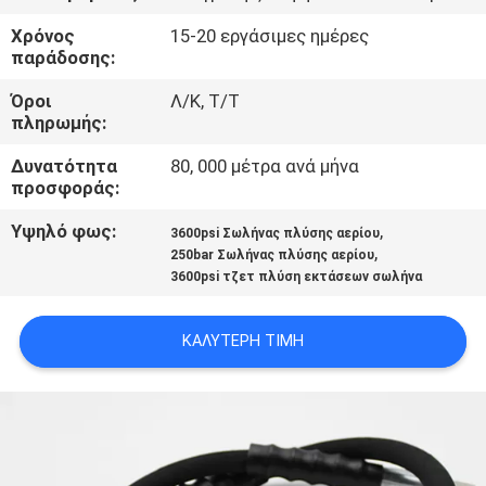
ΈΛΕΓΧΟΣ
Χρόνος
15-20 εργάσιμες ημέρες
παράδοσης:
ΜΑΣ
Όροι
Λ/Κ, Τ/Τ
ΕΛΆΤΕ
πληρωμής:
ΣΕ
Δυνατότητα
80, 000 μέτρα ανά μήνα
προσφοράς:
ΕΠΑΦΉ
ΜΕ
Υψηλό φως:
,
3600psi Σωλήνας πλύσης αερίου
,
250bar Σωλήνας πλύσης αερίου
3600psi τζετ πλύση εκτάσεων σωλήνα
ΕΙΔΉΣΕΙΣ
ΚΑΛΎΤΕΡΗ ΤΙΜΉ
ΖΗΤΉΣΤΕ
ΈΝΑ
ΑΠΌΣΠΑΣΜΑ