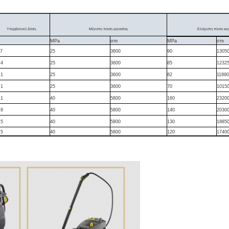
Υπερβολική δόση.
Μέγιστη πίεση εργασίας
Ελάχιστη πίεση εκ
MPa
σπι
MPa
σπι
.7
25
3600
90
1305
.4
25
3600
85
1232
.1
25
3600
82
11890
.1
25
3600
70
1015
.1
40
5800
160
2320
.8
40
5800
140
2030
.5
40
5800
130
1885
.5
40
5800
120
1740