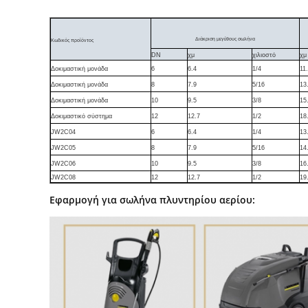
Διάκριση μεγέθους σωλήνα
Κωδικός προϊόντος
DN
χμ
χιλιοστό
χμ
Δοκιμαστική μονάδα
6
6.4
1/4
11
Δοκιμαστική μονάδα
8
7.9
5/16
13
Δοκιμαστική μονάδα
10
9.5
3/8
15
Δοκιμαστικό σύστημα
12
12.7
1/2
18
JW2C04
6
6.4
1/4
13
JW2C05
8
7.9
5/16
14
JW2C06
10
9.5
3/8
16
JW2C08
12
12.7
1/2
19
Εφαρμογή για σωλήνα πλυντηρίου αερίου: