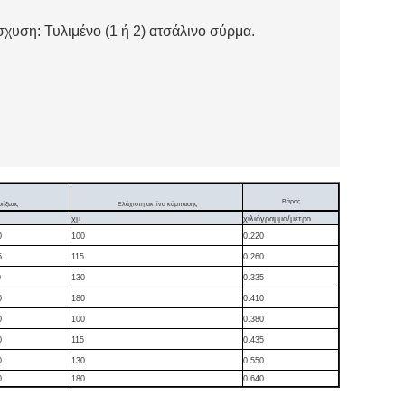
χυση: Τυλιμένο (1 ή 2) ατσάλινο σύρμα.
Βάρος
ρήξεως
Ελάχιστη ακτίνα κάμπωσης
χμ
χιλιόγραμμα/μέτρο
0
100
0.220
5
115
0.260
0
130
0.335
0
180
0.410
0
100
0.380
0
115
0.435
0
130
0.550
0
180
0.640