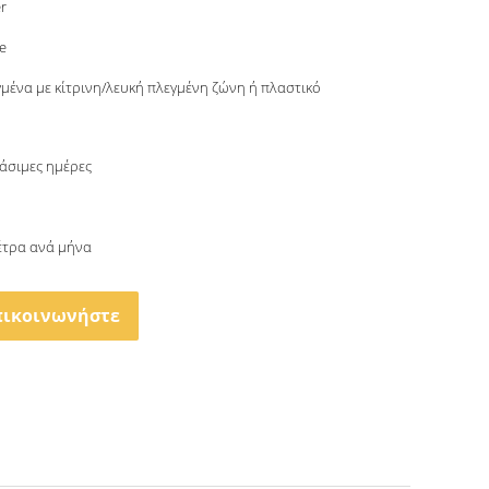
r
e
γμένα με κίτρινη/λευκή πλεγμένη ζώνη ή πλαστικό
γάσιμες ημέρες
μέτρα ανά μήνα
πικοινωνήστε