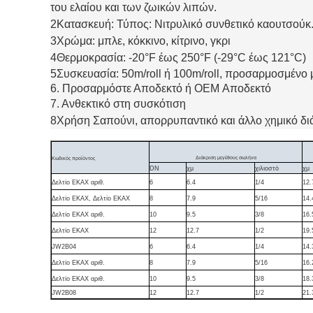
του ελαίου και των ζωικών λιπών.
2Κατασκευή: Τύπος: Νιτρυλικό συνθετικό καουτσούκ. 
3Χρώμα: μπλε, κόκκινο, κίτρινο, γκρι
4Θερμοκρασία: -20°F έως 250°F (-29°C έως 121°C)
5Συσκευασία: 50m/roll ή 100m/roll, προσαρμοσμένο 
6. Προσαρμόστε Αποδεκτό ή OEM Αποδεκτό
7. Ανθεκτικό στη συσκότιση
8Χρήση Σαπούνι, απορρυπαντικό και άλλο χημικό δι
Διάκριση μεγέθους σωλήνα
Κωδικός προϊόντος
DN
χμ
χιλιοστό
χμ
Δελτίο ΕΚΑΧ αριθ.
6
6.4
1/4
12.
Δελτίο ΕΚΑΧ, Δελτίο ΕΚΑΧ
8
7.9
5/16
14.
Δελτίο ΕΚΑΧ αριθ.
10
9.5
3/8
16.
Δελτίο ΕΚΑΧ
12
12.7
1/2
19.
JW2B04
6
6.4
1/4
14.
Δελτίο ΕΚΑΧ αριθ.
8
7.9
5/16
16.
Δελτίο ΕΚΑΧ αριθ.
10
9.5
3/8
18.
JW2B08
12
12.7
1/2
21.