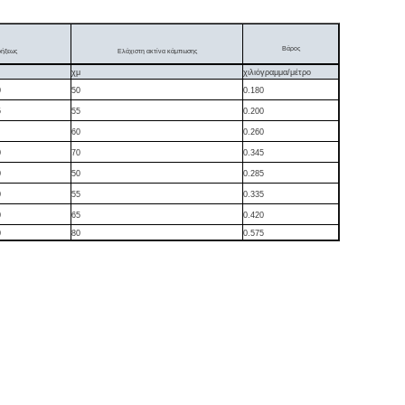
Βάρος
ρήξεως
Ελάχιστη ακτίνα κάμπωσης
χμ
χιλιόγραμμα/μέτρο
0
50
0.180
5
55
0.200
60
0.260
0
70
0.345
0
50
0.285
0
55
0.335
0
65
0.420
0
80
0.575