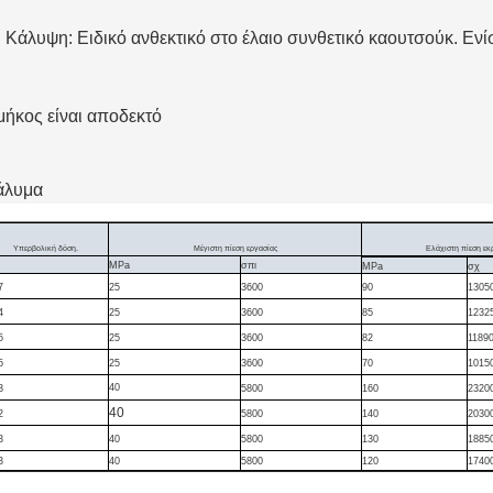
Κάλυψη: Ειδικό ανθεκτικό στο έλαιο συνθετικό καουτσούκ. Ενίσ
μήκος είναι αποδεκτό
άλυμα
Υπερβολική δόση.
Μέγιστη πίεση εργασίας
Ελάχιστη πίεση εκ
MPa
σπι
MPa
σχ
7
25
3600
90
1305
4
25
3600
85
1232
5
25
3600
82
1189
5
25
3600
70
1015
40
3
5800
160
2320
40
2
5800
140
2030
3
40
5800
130
1885
3
40
5800
120
1740