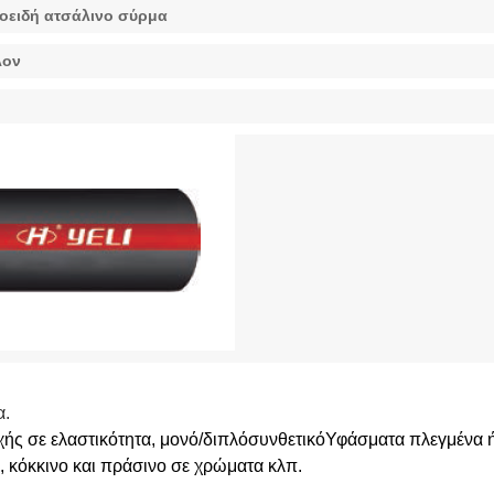
ικοειδή ατσάλινο σύρμα
λον
α.
ής σε ελαστικότητα, μονό/διπλό
συνθετικό
Υφάσματα πλεγμένα ή
 κόκκινο και πράσινο σε χρώματα κλπ.