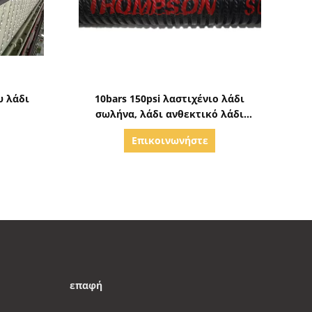
ς
Δείξε λεπτομέρειες
υ λάδι
10bars 150psi λαστιχένιο λάδι
σωλήνα, λάδι ανθεκτικό λάδι
σωλήνα
Επικοινωνήστε
επαφή