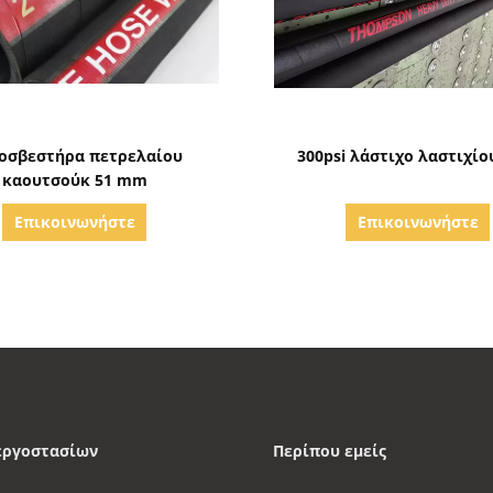
Δείξε λεπτομέρειες
Δείξε λεπτομέρειε
οσβεστήρα πετρελαίου
300psi λάστιχο λαστιχίο
καουτσούκ 51 mm
Επικοινωνήστε
Επικοινωνήστε
εργοστασίων
Περίπου εμείς