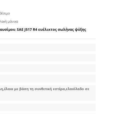
θέσιμο
λακή μάνικα
καυσίμου
SAE J517 R4 ευέλικτος σωλήνας ψύξης
,
η,έλαια με βάση τη συνθετική εστέρα,ελαιόλαδο σε