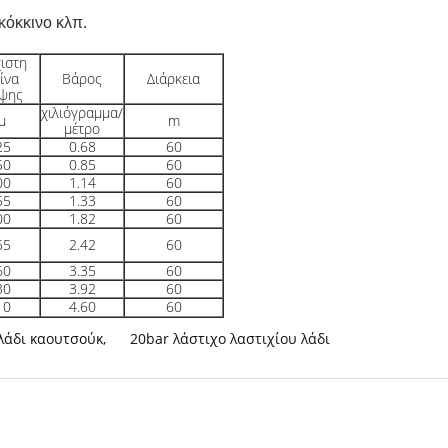
 κόκκινο κλπ.
ιστη
ίνα
Βάρος
Διάρκεια
ψης
χιλιόγραμμα/
μ
m
μέτρο
25
0.68
60
50
0.85
60
00
1.14
60
55
1.33
60
00
1.82
60
55
2.42
60
60
3.35
60
30
3.92
60
10
4.60
60
 λάδι καουτσούκ
,
20bar λάστιχο λαστιχίου λάδι