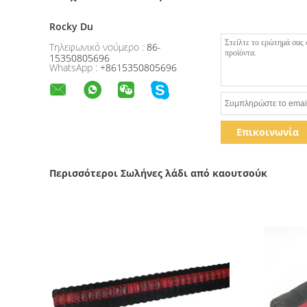
Rocky Du
Τηλεφωνικό νούμερο :
86-
15350805696
WhatsApp :
+8615350805696
Επικοινωνία
Περισσότεροι Σωλήνες λάδι από καουτσούκ