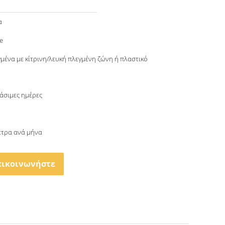
α
e
γμένα με κίτρινη/λευκή πλεγμένη ζώνη ή πλαστικό
γάσιμες ημέρες
μέτρα ανά μήνα
πικοινωνήστε