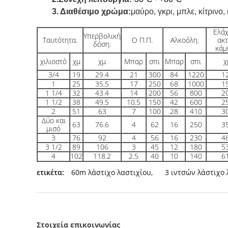
3. Διαθέσιμο χρώμα:
μαύρο, γκρι, μπλε, κίτρινο,
Ελάχ
Υπερβολική
Ταυτότητα.
Ο Π.Π.
Αλκοόλη.
ακτ
δόση.
κάμ
χιλιοστό
χμ
χμ
Μπαρ
σπι
Μπαρ
σπι
χ
3/4
19
29.4
21
300
84
1220
1
1
25
35.5
17
250
68
1000
1
1 1/4
32
43.4
14
200
56
800
2
1 1/2
38
49.5
10.5
150
42
600
2
2
51
63
7
100
28
410
3
Δύο και
63
76.6
4
62
16
250
3
μισό
3
76
92
4
56
16
230
4
3 1/2
89
106
3
45
12
180
5
4
102
118.2
2.5
40
10
140
6
ετικέτα:
60m λάστιχο λαστιχίου
,
3 ιντσών λάστιχο
Στοιχεία επικοινωνίας