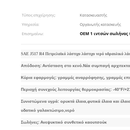
Τύπος επιχείρησης:
Κατασκευαστής
Υπηρεσία:
Οργανωτής κατασκευής
OEM 1 ιντσών σωλήνας
Επισημαίνω:
SAE J517 R4 Πετρελαϊκό λάστιχο λάστιχο νερό υδραυλικό λάστ
Απόδοση: Αντίσταση στο κενό.Νέα συμπαγή αρχιτεκτ
Κύρια εφαρμογές: γραμμές αναρρόφησης, γραμμές επ
Περιοχή συνεχούς λειτουργίας θερμοκρασίας: -40°F/+2
Συνιστώμενα υγρά: ορυκτά έλαια,φυτικά έλαια και έλ
υδατικό γαλακτώσιμο,νερό
Σωλήνες: Ανεψυκτικό συνθετικό καουτσούκ