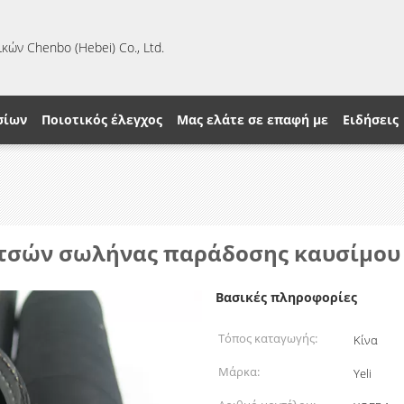
κών Chenbo (Hebei) Co., Ltd.
σίων
Ποιοτικός έλεγχος
Μας ελάτε σε επαφή με
Ειδήσεις
ιντσών σωλήνας παράδοσης καυσίμου
Βασικές πληροφορίες
Τόπος καταγωγής:
Κίνα
Μάρκα:
Yeli