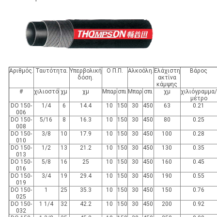
Αριθμός.
Ταυτότητα.
Υπερβολική
Ο Π.Π.
Αλκοόλη.
Ελάχιστη
Βάρος
δόση.
ακτίνα
κάμψης
#
χιλιοστό
χμ
χμ
Μπαρ
σπι
Μπαρ
σπι
χμ
χιλιόγραμμα/
μέτρο
DO 150-
1/4
6
14.4
10
150
30
450
63
0.21
006
DO 150-
5/16
8
16.3
10
150
30
450
80
0.25
008
DO 150-
3/8
10
17.9
10
150
30
450
100
0.28
010
DO 150-
1/2
13
21.2
10
150
30
450
130
0.35
013
DO 150-
5/8
16
25
10
150
30
450
160
0.45
016
DO 150-
3/4
19
29.4
10
150
30
450
190
0.55
019
DO 150-
1
25
35.3
10
150
30
450
150
0.76
025
DO 150-
1 1/4
32
42.2
10
150
30
450
200
0.92
032