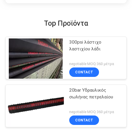
Top Προϊόντα
300psi λάστιχο
λαστιχίου λάδι
negotiable MOQ:360 μέτρα
CONTACT
20bar Υδραυλικός
σωλήνας πετρελαίου
negotiable MOQ:360 μέτρα
CONTACT