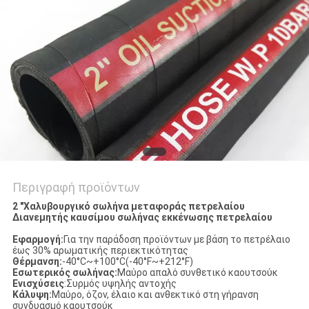
SITEMAP
PRIVACY
POLICY
Περιγραφή προϊόντων
2 "Χαλυβουργικό σωλήνα μεταφοράς πετρελαίου
Διανεμητής καυσίμου σωλήνας εκκένωσης πετρελαίου
Εφαρμογή:
Για την παράδοση προϊόντων με βάση το πετρέλαιο
έως 30% αρωματικής περιεκτικότητας
Θέρμανση:
-40°C~+100°C(-40°F~+212°F)
Εσωτερικός σωλήνας:
Μαύρο απαλό συνθετικό καουτσούκ
Ενισχύσεις
:Συρμός υψηλής αντοχής
Κάλυψη:
Μαύρο, όζον, έλαιο και ανθεκτικό στη γήρανση
συνδυασμό καουτσούκ