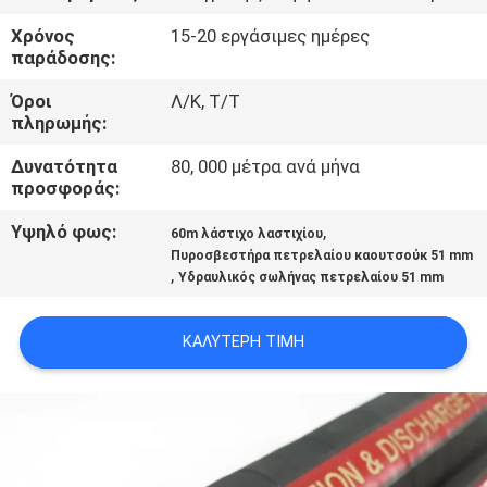
ΈΛΕΓΧΟΣ
Χρόνος
15-20 εργάσιμες ημέρες
παράδοσης:
ΜΑΣ
Όροι
Λ/Κ, Τ/Τ
ΕΛΆΤΕ
πληρωμής:
ΣΕ
Δυνατότητα
80, 000 μέτρα ανά μήνα
προσφοράς:
ΕΠΑΦΉ
ΜΕ
Υψηλό φως:
,
60m λάστιχο λαστιχίου
Πυροσβεστήρα πετρελαίου καουτσούκ 51 mm
,
Υδραυλικός σωλήνας πετρελαίου 51 mm
ΕΙΔΉΣΕΙΣ
ΚΑΛΎΤΕΡΗ ΤΙΜΉ
ΖΗΤΉΣΤΕ
ΈΝΑ
ΑΠΌΣΠΑΣΜΑ