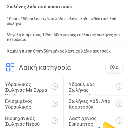
Σωλήνες λάδι από καουτσούκ
10bars 150psi λαστιχένιο λάδι σωλήνα, λάδι ανθεκτικό λάδι
σωλήνα
Μεγάλη διάμετρος 17bar 60m μακρές ευέλικτες σωλήνες για
πετρέλαιο
Χαμηλή πίεση 6mm 50m μήκος λάστιχο λάδι καουτσούκ
Λαϊκή κατηγορία
Όλα
Υδραυλικός 
Υδραυλικός 
Σωλήνας Με Σύρμα 
Σωλήνας 
Πλέξης
Σπειροειδούς 
Ενισχυμένος 
Σωλήνες Λάδι Από 
Καλωδίου
Υδραυλικός 
Καουτσούκ
Σωλήνας
Βιομηχανικός 
Λαστιχένιος 
Σωλήνας Νερού 
Εύκαμπτος 