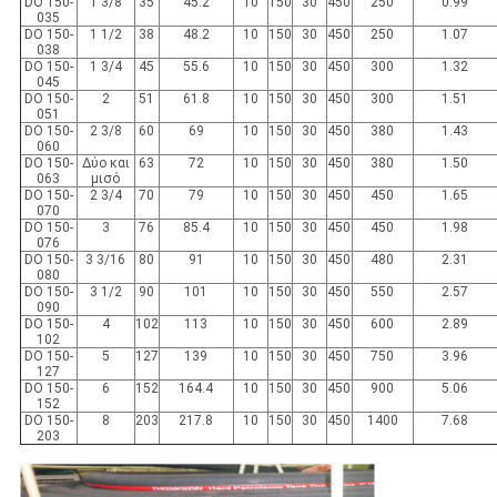
DO 150-
1 3/8
35
45.2
10
150
30
450
250
0.99
035
DO 150-
1 1/2
38
48.2
10
150
30
450
250
1.07
038
DO 150-
1 3/4
45
55.6
10
150
30
450
300
1.32
045
DO 150-
2
51
61.8
10
150
30
450
300
1.51
051
DO 150-
2 3/8
60
69
10
150
30
450
380
1.43
060
DO 150-
Δύο και
63
72
10
150
30
450
380
1.50
063
μισό
DO 150-
2 3/4
70
79
10
150
30
450
450
1.65
070
DO 150-
3
76
85.4
10
150
30
450
450
1.98
076
DO 150-
3 3/16
80
91
10
150
30
450
480
2.31
080
DO 150-
3 1/2
90
101
10
150
30
450
550
2.57
090
DO 150-
4
102
113
10
150
30
450
600
2.89
102
DO 150-
5
127
139
10
150
30
450
750
3.96
127
DO 150-
6
152
164.4
10
150
30
450
900
5.06
152
DO 150-
8
203
217.8
10
150
30
450
1400
7.68
203