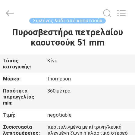
supplier.
Copyright
©
2021
-
Σωλήνες λάδι από καουτσούκ
2025
Chenbo
Rubber
Πυροσβεστήρα πετρελαίου
ΣΠΊΤΙ
and
Plastic
καουτσούκ 51 mm
Technology
(Hebei)
Co.,
ΠΡΟΪΌΝΤΑ
Ltd.
All
Rights
Τόπος
Κίνα
Reserved.
καταγωγής:
Developed
ΠΕΡΊΠΟΥ
by
ECER
ΕΜΕΊΣ
Μάρκα:
thompson
Ποσότητα
360 μέτρα
παραγγελίας
ΓΎΡΟΣ
min:
ΕΡΓΟΣΤΑΣΊΩΝ
Τιμή:
negotiable
Συσκευασία
περιτυλιγμένα με κίτρινη/λευκή
ΠΟΙΟΤΙΚΌΣ
λεπτομέρειες:
πλεγμένη ζώνη ή πλαστικό στερεό