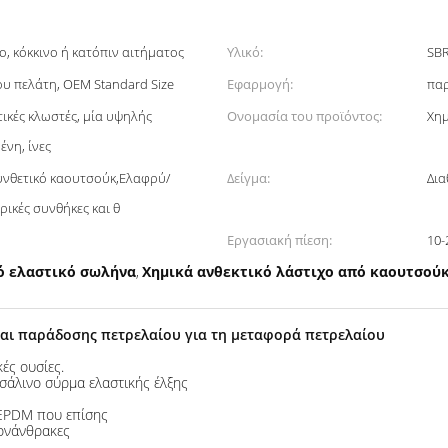
ο, κόκκινο ή κατόπιν αιτήματος
Υλικό:
SB
υ πελάτη, OEM Standard Size
Εφαρμογή:
πα
ικές κλωστές, μία υψηλής
Ονομασία του προϊόντος:
Χημ
νη, ίνες
υνθετικό καουτσούκ,Ελαφρύ/
Δείγμα:
Δια
ρικές συνθήκες και θ
Εργασιακή πίεση:
10-
κό ελαστικό σωλήνα
Χημικά ανθεκτικό λάστιχο από καουτσούκ
,
αι παράδοσης πετρελαίου για τη μεταφορά πετρελαίου
ές ουσίες.
σάλινο σύρμα ελαστικής έλξης
α EPDM που επίσης
γονάνθρακες