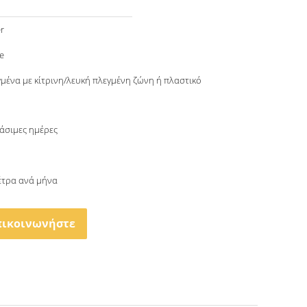
r
e
γμένα με κίτρινη/λευκή πλεγμένη ζώνη ή πλαστικό
γάσιμες ημέρες
μέτρα ανά μήνα
πικοινωνήστε