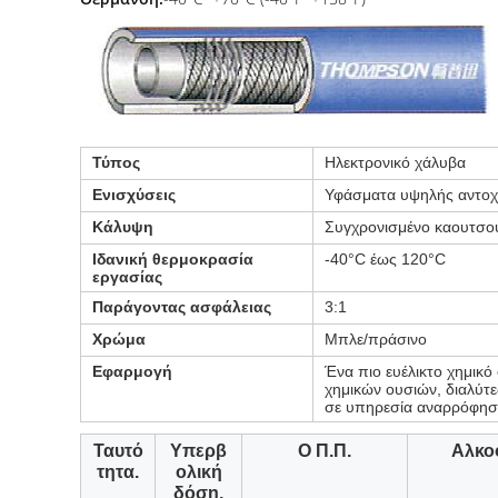
Τύπος
Ηλεκτρονικό χάλυβα
Ενισχύσεις
Υφάσματα υψηλής αντοχή
Κάλυψη
Συγχρονισμένο καουτσ
Ιδανική θερμοκρασία
-40°C έως 120°C
εργασίας
Παράγοντας ασφάλειας
3:1
Χρώμα
Μπλε/πράσινο
Εφαρμογή
Ένα πιο ευέλικτο χημικό
χημικών ουσιών, διαλύτε
σε υπηρεσία αναρρόφησ
Ταυτό
Υπερβ
Ο Π.Π.
Αλκο
τητα.
ολική
δόση.