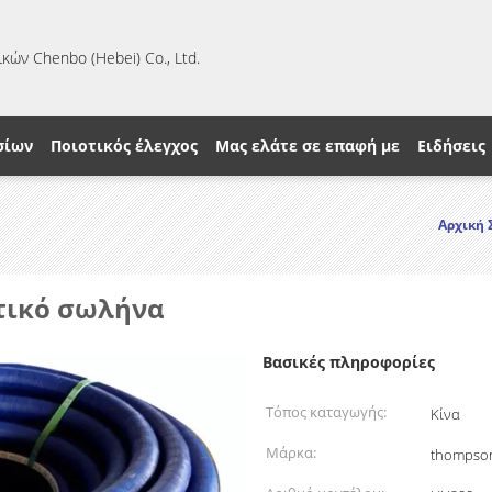
κών Chenbo (Hebei) Co., Ltd.
σίων
Ποιοτικός έλεγχος
Μας ελάτε σε επαφή με
Ειδήσεις
Αρχική 
στικό σωλήνα
Βασικές πληροφορίες
Τόπος καταγωγής:
Κίνα
Μάρκα:
thompso