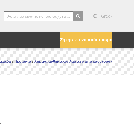
Greek
search
Ζητήστε ένα απόσπασμα
Σελίδα
/
Προϊόντα
/
Χημικά ανθεκτικός λάστιχο από καουτσούκ
n