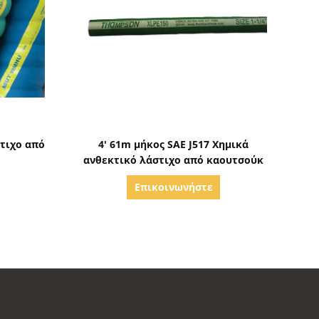
ς
Δείξε λεπτομέρειες
τιχο από
4' 61m μήκος SAE J517 Χημικά
ανθεκτικό λάστιχο από καουτσούκ
Επικοινωνήστε