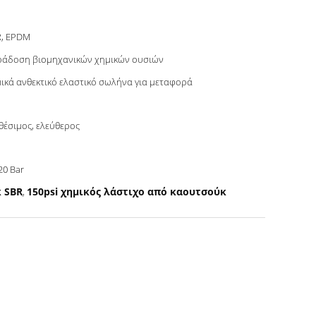
R, EPDM
ράδοση βιομηχανικών χημικών ουσιών
ικά ανθεκτικό ελαστικό σωλήνα για μεταφορά
θέσιμος, ελεύθερος
20 Bar
 SBR
150psi χημικός λάστιχο από καουτσούκ
,