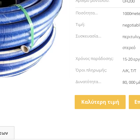
Αριθμό μοντέλου:
UH200
Ποσότητα
1000mete
παραγγελίας min:
Τιμή:
negotiabl
Συσκευασία
περιτυλι
λεπτομέρειες:
στερεό
Χρόνος παράδοσης:
15-20 ερ
Όροι πληρωμής:
Λ/Κ, Τ/Τ
Δυνατότητα
80, 000 
προσφοράς:
Καλύτερη τιμή
Ε
των