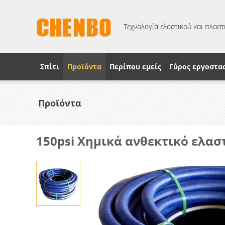
Τεχνολογία ελαστικού και πλαστι
Σπίτι
Προϊόντα
Περίπου εμείς
Γύρος εργοστα
Προϊόντα
150psi Χημικά ανθεκτικό ελα