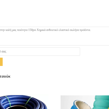
υτσούκ