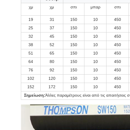
χμ
χμ
σπι
μπαρ
σπι
19
31
150
10
450
25
37
150
10
450
32
45
150
10
450
38
52
150
10
450
51
65
150
10
450
64
80
150
10
450
76
92
150
10
450
102
120
150
10
450
152
172
150
10
450
Σημείωση:
Άλλες παραμέτρους είναι από τις απαιτήσεις σ