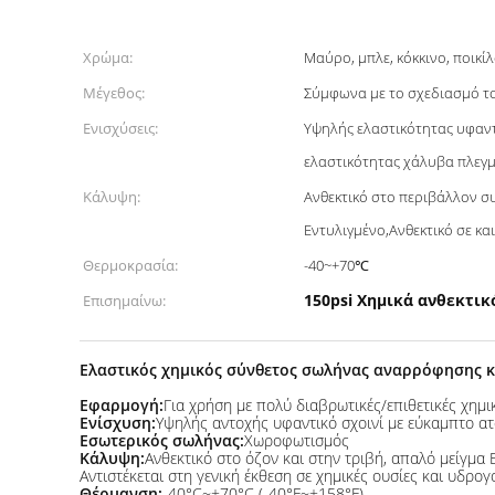
Χρώμα:
Μαύρο, μπλε, κόκκινο, ποικίλ
Μέγεθος:
Σύμφωνα με το σχεδιασμό το
Ενισχύσεις:
Υψηλής ελαστικότητας υφαντ
ελαστικότητας χάλυβα πλεγμέ
Κάλυψη:
Ανθεκτικό στο περιβάλλον σ
Εντυλιγμένο,Ανθεκτικό σε και
Θερμοκρασία:
-40~+70℃
150psi Χημικά ανθεκτι
Επισημαίνω:
Ελαστικός χημικός σύνθετος σωλήνας αναρρόφησης κ
Εφαρμογή:
Για χρήση με πολύ διαβρωτικές/επιθετικές χημικ
Ενίσχυση:
Υψηλής αντοχής υφαντικό σχοινί με εύκαμπτο ατ
Εσωτερικός σωλήνας:
Χωροφωτισμός
Κάλυψη:
Ανθεκτικό στο όζον και στην τριβή, απαλό μείγμ
Αντιστέκεται στη γενική έκθεση σε χημικές ουσίες και υδρο
Θέρμανση:
-40°C~+70°C (-40°F~+158°F)