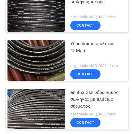
σωλήνας πίεσης
negotiable MOQ:1000meter
CONTACT
Υδραυλικός σωλήνας
45Mpa
negotiable MOQ:4000 μέτρα
CONTACT
en 853 2sn υδραυλικός
σωλήνας με πλέξιμο
σύρματος
negotiable MOQ:1000meter
CONTACT