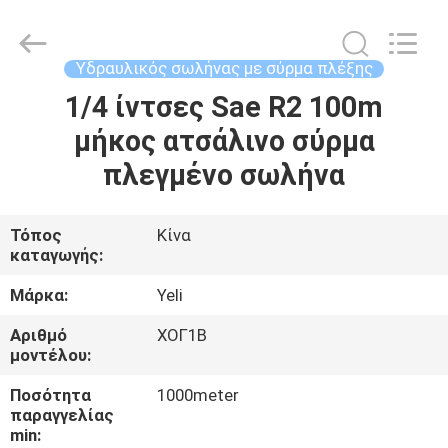
45Mpa
supplier.
Copyright
©
2021
Υδραυλικός σωλήνας με σύρμα πλέξης
-
2025
Chenbo
1/4 ίντσες Sae R2 100m
ΣΠΊΤΙ
Rubber
and
μήκος ατσάλινο σύρμα
Plastic
Technology
(Hebei)
ΠΡΟΪΌΝΤΑ
πλεγμένο σωλήνα
Co.,
Ltd.
All
Rights
Reserved.
ΠΕΡΊΠΟΥ
Τόπος
Κίνα
Developed
by
καταγωγής:
ΕΜΕΊΣ
ECER
Μάρκα:
Yeli
ΓΎΡΟΣ
Αριθμό
ΧΟΓ1Β
μοντέλου:
ΕΡΓΟΣΤΑΣΊΩΝ
Ποσότητα
1000meter
παραγγελίας
ΠΟΙΟΤΙΚΌΣ
min: