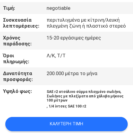
ΈΛΕΓΧΟΣ
Τιμή:
negotiable
Συσκευασία
περιτυλιγμένα με κίτρινη/λευκή
ΜΑΣ
λεπτομέρειες:
πλεγμένη ζώνη ή πλαστικό στερεό
ΕΛΆΤΕ
Χρόνος
15-20 εργάσιμες ημέρες
ΣΕ
παράδοσης:
ΕΠΑΦΉ
Όροι
Λ/Κ, Τ/Τ
πληρωμής:
ΜΕ
Δυνατότητα
200.000 μέτρα το μήνα
προσφοράς:
ΕΙΔΉΣΕΙΣ
Υψηλό φως:
,
SAE r2 ατσάλινο σύρμα πλεγμένο σωλήνα
Σωλήνες με πλεξίματα από χάλυβα μήκους
ΖΗΤΉΣΤΕ
100 μέτρων
,
1/4 ίντσες SAE 100 r2
ΈΝΑ
ΑΠΌΣΠΑΣΜΑ
ΚΑΛΎΤΕΡΗ ΤΙΜΉ