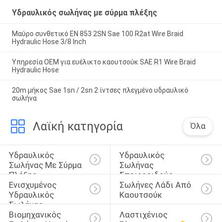
Υδραυλικός σωλήνας με σύρμα πλέξης
Μαύρο συνθετικό EN 853 2SN Sae 100 R2at Wire Braid
Hydraulic Hose 3/8 Inch
Υπηρεσία OEM για ευέλικτο καουτσούκ SAE R1 Wire Braid
Hydraulic Hose
20m μήκος Sae 1sn / 2sn 2 ίντσες πλεγμένο υδραυλικό
σωλήνα
Λαϊκή κατηγορία
Όλα
Υδραυλικός 
Υδραυλικός 
Σωλήνας Με Σύρμα 
Σωλήνας 
Πλέξης
Σπειροειδούς 
Ενισχυμένος 
Σωλήνες Λάδι Από 
Καλωδίου
Υδραυλικός 
Καουτσούκ
Σωλήνας
Βιομηχανικός 
Λαστιχένιος 