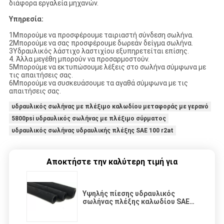
διάφορα εργαλεία μηχανών.
Υπηρεσία:
1Μπορούμε να προσφέρουμε ταιριαστή σύνδεση σωλήνα.
2Μπορούμε να σας προσφέρουμε δωρεάν δείγμα σωλήνα.
3Υδραυλικός λάστιχο λαστιχίου εξυπηρετείται επίσης.
4. Άλλα μεγέθη μπορούν να προσαρμοστούν.
5Μπορούμε να εκτυπώσουμε λέξεις στο σωλήνα σύμφωνα με
τις απαιτήσεις σας.
6Μπορούμε να συσκευάσουμε τα αγαθά σύμφωνα με τις
απαιτήσεις σας.
υδραυλικός σωλήνας με πλέξιμο καλωδίου μεταφοράς με γερανό
5800psi υδραυλικός σωλήνας με πλέξιμο σύρματος
υδραυλικός σωλήνας υδραυλικής πλέξης SAE 100 r2at
Αποκτήστε την καλύτερη τιμή για
Υψηλής πίεσης υδραυλικός
σωλήνας πλέξης καλωδίου SAE
100 R2AT/DIN EN 853 2SN Wp 330
Bar 3/8