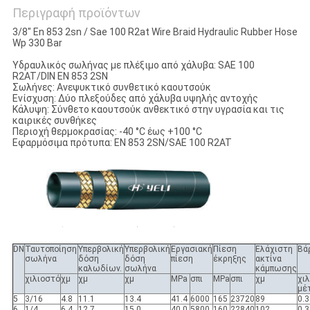
Περιγραφή προϊόντων
3/8" En 853 2sn / Sae 100 R2at Wire Braid Hydraulic Rubber Hose
Wp 330 Bar
Υδραυλικός σωλήνας με πλέξιμο από χάλυβα: SAE 100
R2AT/DIN EN 853 2SN
Σωλήνες: Ανεψυκτικό συνθετικό καουτσούκ
Ενίσχυση: Δύο πλεξούδες από χάλυβα υψηλής αντοχής
Κάλυψη: Σύνθετο καουτσούκ ανθεκτικό στην υγρασία και τις
καιρικές συνθήκες
Περιοχή θερμοκρασίας: -40 °C έως +100 °C
Εφαρμόσιμα πρότυπα: EN 853 2SN/SAE 100 R2AT
DN
Ταυτοποίηση
Υπερβολική
Υπερβολική
Εργασιακή
Πίεση
Ελάχιστη
Βά
σωλήνα
δόση
δόση
πίεση
έκρηξης
ακτίνα
καλωδίων.
σωλήνα
κάμπωσης
χιλιοστό
χμ
χμ
χμ
MPa
σπι
MPa
σπι
χμ
χι
μέ
5
3/16
4.8
11.1
13.4
41.4
6000
165
23720
89
0.3
6
1/4
6.4
12.7
15.0
40.0
5800
160
22840
102
0.3