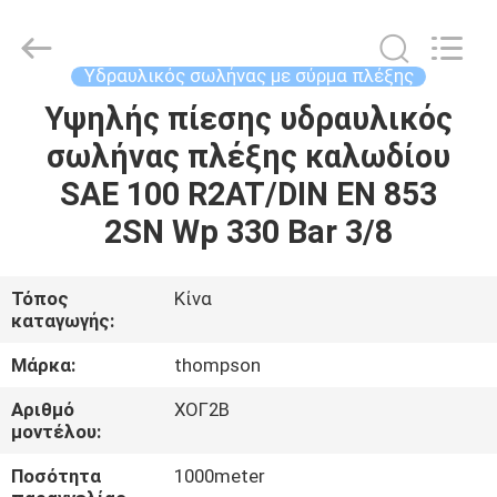
Technology
(Hebei)
Co.,
Ltd.
All
Υδραυλικός σωλήνας με σύρμα πλέξης
Rights
Reserved.
Υψηλής πίεσης υδραυλικός
ΣΠΊΤΙ
Developed
by
ECER
σωλήνας πλέξης καλωδίου
ΠΡΟΪΌΝΤΑ
SAE 100 R2AT/DIN EN 853
2SN Wp 330 Bar 3/8
ΠΕΡΊΠΟΥ
ΕΜΕΊΣ
Τόπος
Κίνα
καταγωγής:
ΓΎΡΟΣ
Μάρκα:
thompson
ΕΡΓΟΣΤΑΣΊΩΝ
Αριθμό
ΧΟΓ2Β
μοντέλου:
ΠΟΙΟΤΙΚΌΣ
Ποσότητα
1000meter