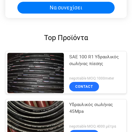
Να συνεχίσει
Top Προϊόντα
SAE 100 R1 Υδραυλικός
σωλήνας πίεσης
negotiable MOQ:1000meter
CONTACT
Υδραυλικός σωλήνας
45Mpa
negotiable MOQ:4000 μέτρα