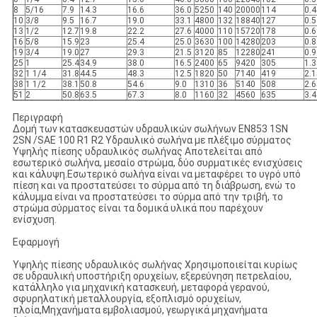
8
5/16
7.9
14.3
16.6
36.0
5250
140
20000
114
0.4
10
3/8
9.5
16.7
19.0
33.1
4800
132
18840
127
0.5
13
1/2
12.7
19.8
22.2
27.6
4000
110
15720
178
0.6
16
5/8
15.9
23
25.4
25.0
3630
100
14280
203
0.8
19
3/4
19.0
27
29.3
21.5
3120
85
12280
241
0.9
25
1
25.4
34.9
38.0
16.5
2400
65
9420
305
1.3
32
1 1/4
31.8
44.5
48.3
12.5
1820
50
7140
419
2.1
38
1 1/2
38.1
50.8
54.6
9.0
1310
36
5140
508
2.6
51
2
50.8
63.5
67.3
8.0
1160
32
4560
635
3.4
Περιγραφή
Δομή των κατασκευαστών υδραυλικών σωλήνων EN853 1SN
2SN /SAE 100 R1 R2 Υδραυλικό σωλήνα με πλέξιμο σύρματος
Υψηλής πίεσης υδραυλικός σωλήνας Αποτελείται από
εσωτερικό σωλήνα, μεσαίο στρώμα, δύο συρματικές ενισχύσεις
και κάλυψη.Εσωτερικό σωλήνα είναι να μεταφέρει το υγρό υπό
πίεση και να προστατεύσει το σύρμα από τη διάβρωση, ενώ το
κάλυμμα είναι να προστατεύσει το σύρμα από την τριβή, το
στρώμα σύρματος είναι τα δομικά υλικά που παρέχουν
ενίσχυση.
Εφαρμογή
Υψηλής πίεσης υδραυλικός σωλήνας Χρησιμοποιείται κυρίως
σε υδραυλική υποστήριξη ορυχείων, εξερεύνηση πετρελαίου,
κατάλληλο για μηχανική κατασκευή, μεταφορά γερανού,
σφυρηλατική μεταλλουργία, εξοπλισμό ορυχείων,
πλοία,Μηχανήματα εμβολιασμού, γεωργικά μηχανήματα