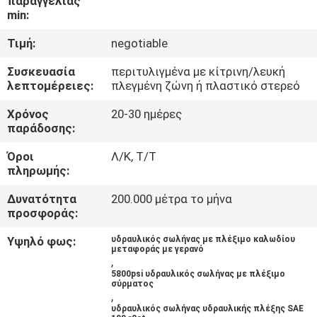
παραγγελίας
ΈΛΕΓΧΟΣ
min:
Τιμή:
negotiable
ΜΑΣ
Συσκευασία
περιτυλιγμένα με κίτρινη/λευκή
ΕΛΆΤΕ
λεπτομέρειες:
πλεγμένη ζώνη ή πλαστικό στερεό
ΣΕ
Χρόνος
20-30 ημέρες
ΕΠΑΦΉ
παράδοσης:
ΜΕ
Όροι
Λ/Κ, Τ/Τ
πληρωμής:
ΕΙΔΉΣΕΙΣ
Δυνατότητα
200.000 μέτρα το μήνα
προσφοράς:
ΖΗΤΉΣΤΕ
Υψηλό φως:
υδραυλικός σωλήνας με πλέξιμο καλωδίου
μεταφοράς με γερανό
,
ΈΝΑ
5800psi υδραυλικός σωλήνας με πλέξιμο
σύρματος
ΑΠΌΣΠΑΣΜΑ
,
υδραυλικός σωλήνας υδραυλικής πλέξης SAE