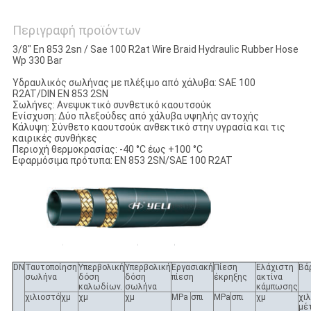
Περιγραφή προϊόντων
3/8" En 853 2sn / Sae 100 R2at Wire Braid Hydraulic Rubber Hose
Wp 330 Bar
Υδραυλικός σωλήνας με πλέξιμο από χάλυβα: SAE 100
R2AT/DIN EN 853 2SN
Σωλήνες: Ανεψυκτικό συνθετικό καουτσούκ
Ενίσχυση: Δύο πλεξούδες από χάλυβα υψηλής αντοχής
Κάλυψη: Σύνθετο καουτσούκ ανθεκτικό στην υγρασία και τις
καιρικές συνθήκες
Περιοχή θερμοκρασίας: -40 °C έως +100 °C
Εφαρμόσιμα πρότυπα: EN 853 2SN/SAE 100 R2AT
DN
Ταυτοποίηση
Υπερβολική
Υπερβολική
Εργασιακή
Πίεση
Ελάχιστη
Βά
σωλήνα
δόση
δόση
πίεση
έκρηξης
ακτίνα
καλωδίων.
σωλήνα
κάμπωσης
χιλιοστό
χμ
χμ
χμ
MPa
σπι
MPa
σπι
χμ
χι
μέ