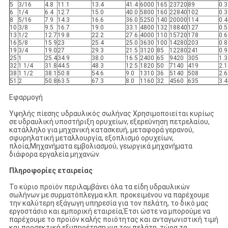
5
3/16
4.8
11.1
13.4
41.4
6000
165
23720
89
0.3
6
1/4
6.4
12.7
15.0
40.0
5800
160
22840
102
0.3
8
5/16
7.9
14.3
16.6
36.0
5250
140
20000
114
0.4
10
3/8
9.5
16.7
19.0
33.1
4800
132
18840
127
0.5
13
1/2
12.7
19.8
22.2
27.6
4000
110
15720
178
0.6
16
5/8
15.9
23
25.4
25.0
3630
100
14280
203
0.8
19
3/4
19.0
27
29.3
21.5
3120
85
12280
241
0.9
25
1
25.4
34.9
38.0
16.5
2400
65
9420
305
1.3
32
1 1/4
31.8
44.5
48.3
12.5
1820
50
7140
419
2.1
38
1 1/2
38.1
50.8
54.6
9.0
1310
36
5140
508
2.6
51
2
50.8
63.5
67.3
8.0
1160
32
4560
635
3.4
Εφαρμογή
Υψηλής πίεσης υδραυλικός σωλήνας Χρησιμοποιείται κυρίως
σε υδραυλική υποστήριξη ορυχείων, εξερεύνηση πετρελαίου,
κατάλληλο για μηχανική κατασκευή, μεταφορά γερανού,
σφυρηλατική μεταλλουργία, εξοπλισμό ορυχείων,
πλοία,Μηχανήματα εμβολιασμού, γεωργικά μηχανήματα
διάφορα εργαλεία μηχανών.
Πληροφορίες εταιρείας
Το κύριο προϊόν περιλαμβάνει όλα τα είδη υδραυλικών
σωλήνων με συρματόπλεγμα κλπ. προκειμένου να παρέχουμε
την καλύτερη εξάγωγη υπηρεσία για τον πελάτη, το δικό μας
εργοστάσιο και εμπορική εταιρεία,Έτσι ώστε να μπορούμε να
παρέχουμε το προϊόν καλής ποιότητας και ανταγωνιστική τιμή
και προσεκτική εξυπηρέτηση για τον πελάτη. τώρα τα