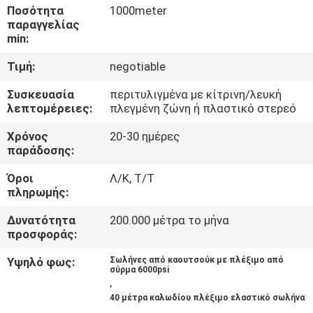
ΈΛΕΓΧΟΣ
Ποσότητα
1000meter
παραγγελίας
min:
ΜΑΣ
Τιμή:
negotiable
ΕΛΆΤΕ
Συσκευασία
περιτυλιγμένα με κίτρινη/λευκή
ΣΕ
λεπτομέρειες:
πλεγμένη ζώνη ή πλαστικό στερεό
ΕΠΑΦΉ
Χρόνος
20-30 ημέρες
ΜΕ
παράδοσης:
Όροι
Λ/Κ, Τ/Τ
ΕΙΔΉΣΕΙΣ
πληρωμής:
Δυνατότητα
200.000 μέτρα το μήνα
προσφοράς:
ΖΗΤΉΣΤΕ
ΈΝΑ
Υψηλό φως:
Σωλήνες από καουτσούκ με πλέξιμο από
σύρμα 6000psi
,
ΑΠΌΣΠΑΣΜΑ
40 μέτρα καλωδίου πλέξιμο ελαστικό σωλήνα
,