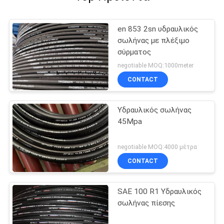
en 853 2sn υδραυλικός
σωλήνας με πλέξιμο
σύρματος
negotiable MOQ:1000meter
CONTACT
Υδραυλικός σωλήνας
45Mpa
negotiable MOQ:4000 μέτρα
CONTACT
SAE 100 R1 Υδραυλικός
σωλήνας πίεσης