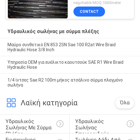
negotiable MOQ:1000meter
CONTACT
Υδραυλικός σωλήνας με σύρμα πλέξης
Μαύρο συνθετικό EN 853 2SN Sae 100 R2at Wire Braid
Hydraulic Hose 3/8 Inch
Υπηρεσία OEM για ευέλικτο καουτσούκ SAE R1 Wire Braid
Hydraulic Hose
1/4 ίντσες Sae R2 100m μήκος ατσάλινο σύρμα πλεγμένο
σωλήνα
Λαϊκή κατηγορία
Όλα
Υδραυλικός 
Υδραυλικός 
Σωλήνας Με Σύρμα 
Σωλήνας 
Πλέξης
Σπειροειδούς 
Ενισχυμένος 
Σωλήνες Λάδι Από 
Καλωδίου