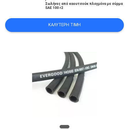
Σωλήνες από καουτσούκ πλεγμένα με σύρμα
SITEMAP
SAE 100 r2
PRIVACY
ΚΑΛΎΤΕΡΗ ΤΙΜΉ
POLICY