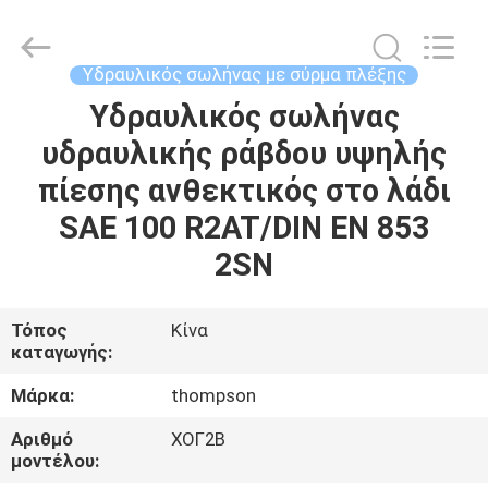
Technology
(Hebei)
Co.,
Ltd.
All
Υδραυλικός σωλήνας με σύρμα πλέξης
Rights
Reserved.
Υδραυλικός σωλήνας
ΣΠΊΤΙ
Developed
by
ECER
υδραυλικής ράβδου υψηλής
ΠΡΟΪΌΝΤΑ
πίεσης ανθεκτικός στο λάδι
SAE 100 R2AT/DIN EN 853
ΠΕΡΊΠΟΥ
2SN
ΕΜΕΊΣ
Τόπος
Κίνα
καταγωγής:
ΓΎΡΟΣ
ΕΡΓΟΣΤΑΣΊΩΝ
Μάρκα:
thompson
Αριθμό
ΧΟΓ2Β
ΠΟΙΟΤΙΚΌΣ
μοντέλου: