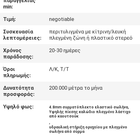
παραγγελίας
ΈΛΕΓΧΟΣ
min:
Τιμή:
negotiable
ΜΑΣ
Συσκευασία
περιτυλιγμένα με κίτρινη/λευκή
ΕΛΆΤΕ
λεπτομέρειες:
πλεγμένη ζώνη ή πλαστικό στερεό
ΣΕ
Χρόνος
20-30 ημέρες
ΕΠΑΦΉ
παράδοσης:
ΜΕ
Όροι
Λ/Κ, Τ/Τ
πληρωμής:
ΕΙΔΉΣΕΙΣ
Δυνατότητα
200.000 μέτρα το μήνα
προσφοράς:
ΖΗΤΉΣΤΕ
Υψηλό φως:
,
4.8mm συρματόπλεκτο ελαστικό σωλήνα
Υψηλής πίεσης καλώδιο πλεγμένο λάστιχο
ΈΝΑ
από καουτσούκ
,
ΑΠΌΣΠΑΣΜΑ
υδραυλική στήριξη ορυχείου με πλεγμένο
σωλήνα από σύρμα