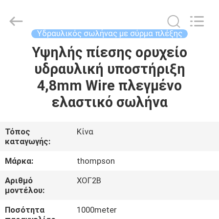
45Mpa
supplier.
Copyright
©
2021
Υδραυλικός σωλήνας με σύρμα πλέξης
-
2025
Chenbo
Υψηλής πίεσης ορυχείο
ΣΠΊΤΙ
Rubber
and
υδραυλική υποστήριξη
Plastic
Technology
(Hebei)
ΠΡΟΪΌΝΤΑ
4,8mm Wire πλεγμένο
Co.,
Ltd.
All
ελαστικό σωλήνα
Rights
Reserved.
ΠΕΡΊΠΟΥ
Developed
by
ΕΜΕΊΣ
ECER
Τόπος
Κίνα
καταγωγής:
ΓΎΡΟΣ
Μάρκα:
thompson
ΕΡΓΟΣΤΑΣΊΩΝ
Αριθμό
ΧΟΓ2Β
μοντέλου:
ΠΟΙΟΤΙΚΌΣ
Ποσότητα
1000meter