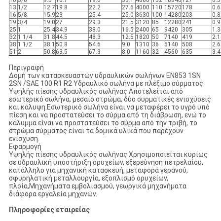
13
1/2
12.7
19.8
22.2
27.6
4000
110
15720
178
0.6
16
5/8
15.9
23
25.4
25.0
3630
100
14280
203
0.8
19
3/4
19.0
27
29.3
21.5
3120
85
12280
241
0.9
25
1
25.4
34.9
38.0
16.5
2400
65
9420
305
1.3
32
1 1/4
31.8
44.5
48.3
12.5
1820
50
7140
419
2.1
38
1 1/2
38.1
50.8
54.6
9.0
1310
36
5140
508
2.6
51
2
50.8
63.5
67.3
8.0
1160
32
4560
635
3.4
Περιγραφή
Δομή των κατασκευαστών υδραυλικών σωλήνων EN853 1SN
2SN /SAE 100 R1 R2 Υδραυλικό σωλήνα με πλέξιμο σύρματος
Υψηλής πίεσης υδραυλικός σωλήνας Αποτελείται από
εσωτερικό σωλήνα, μεσαίο στρώμα, δύο συρματικές ενισχύσεις
και κάλυψη.Εσωτερικό σωλήνα είναι να μεταφέρει το υγρό υπό
πίεση και να προστατεύσει το σύρμα από τη διάβρωση, ενώ το
κάλυμμα είναι να προστατεύσει το σύρμα από την τριβή, το
στρώμα σύρματος είναι τα δομικά υλικά που παρέχουν
ενίσχυση.
Εφαρμογή
Υψηλής πίεσης υδραυλικός σωλήνας Χρησιμοποιείται κυρίως
σε υδραυλική υποστήριξη ορυχείων, εξερεύνηση πετρελαίου,
κατάλληλο για μηχανική κατασκευή, μεταφορά γερανού,
σφυρηλατική μεταλλουργία, εξοπλισμό ορυχείων,
πλοία,Μηχανήματα εμβολιασμού, γεωργικά μηχανήματα
διάφορα εργαλεία μηχανών.
Πληροφορίες εταιρείας