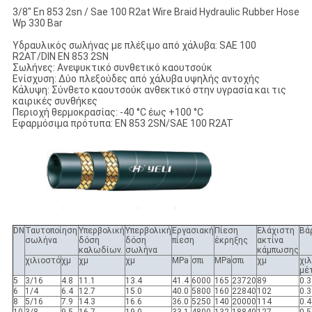
3/8" En 853 2sn / Sae 100 R2at Wire Braid Hydraulic Rubber Hose
Wp 330 Bar
Υδραυλικός σωλήνας με πλέξιμο από χάλυβα: SAE 100
R2AT/DIN EN 853 2SN
Σωλήνες: Ανεψυκτικό συνθετικό καουτσούκ
Ενίσχυση: Δύο πλεξούδες από χάλυβα υψηλής αντοχής
Κάλυψη: Σύνθετο καουτσούκ ανθεκτικό στην υγρασία και τις
καιρικές συνθήκες
Περιοχή θερμοκρασίας: -40 °C έως +100 °C
Εφαρμόσιμα πρότυπα: EN 853 2SN/SAE 100 R2AT
DN
Ταυτοποίηση
Υπερβολική
Υπερβολική
Εργασιακή
Πίεση
Ελάχιστη
Βά
σωλήνα
δόση
δόση
πίεση
έκρηξης
ακτίνα
καλωδίων.
σωλήνα
κάμπωσης
χιλιοστό
χμ
χμ
χμ
MPa
σπι
MPa
σπι
χμ
χι
μέ
5
3/16
4.8
11.1
13.4
41.4
6000
165
23720
89
0.3
6
1/4
6.4
12.7
15.0
40.0
5800
160
22840
102
0.3
8
5/16
7.9
14.3
16.6
36.0
5250
140
20000
114
0.4
10
3/8
9.5
16.7
19.0
33.1
4800
132
18840
127
0.5