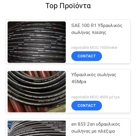
Top Προϊόντα
SAE 100 R1 Υδραυλικός
σωλήνας πίεσης
negotiable MOQ:1000meter
CONTACT
Υδραυλικός σωλήνας
45Mpa
negotiable MOQ:4000 μέτρα
CONTACT
en 853 2sn υδραυλικός
σωλήνας με πλέξιμο