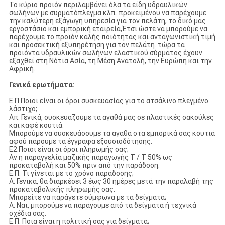
Το κύριο προϊόν περιλαμβάνει όλα τα είδη υδραυλικών
σωλήνων με συρματόπλεγμα κλπ. προκειμένου να παρέχουμε
την καλύτερη εξάγωγη υπηρεσία για τον πελάτη, το δικό μας
εργοστάσιο και εμπορική εταιρεία,Έτσι ώστε να μπορούμε να
παρέχουμε το προϊόν καλής ποιότητας και ανταγωνιστική τιμή
και προσεκτική εξυπηρέτηση για τον πελάτη. τώρα τα
προϊόντα υδραυλικών σωλήνων ελαστικού σύρματος έχουν
εξαχθεί στη Νότια Ασία, τη Μέση Ανατολή, την Ευρώπη και την
Αφρική.
Γενικά ερωτήματα:
Ε.Π.Ποιοι είναι οι όροι συσκευασίας για το ατσάλινο πλεγμένο
λάστιχο;
Απ: Γενικά, συσκευάζουμε τα αγαθά μας σε πλαστικές σακούλες
και καφέ κουτιά.
Μπορούμε να συσκευάσουμε τα αγαθά στα εμπορικά σας κουτιά
αφού πάρουμε τα έγγραφα εξουσιοδότησης.
Ε2.Ποιοι είναι οι όροι πληρωμής σας;
Αν η παραγγελία μαζικής παραγωγής T / T 50% ως
προκαταβολή και 50% πριν από την παράδοση.
Ε.Π. Τι γίνεται με το χρόνο παράδοσης;
Α: Γενικά, θα διαρκέσει 3 έως 30 ημέρες μετά την παραλαβή της
προκαταβολικής πληρωμής σας.
Μπορείτε να παράγετε σύμφωνα με τα δείγματα;
Α: Ναι, μπορούμε να παράγουμε από τα δείγματα ή τεχνικά
σχέδια σας.
Ε.Π. Ποια είναι η πολιτική σας για δείγματα;