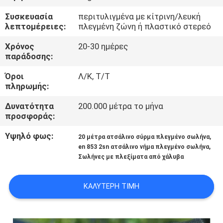
ΈΛΕΓΧΟΣ
Συσκευασία
περιτυλιγμένα με κίτρινη/λευκή
λεπτομέρειες:
πλεγμένη ζώνη ή πλαστικό στερεό
ΜΑΣ
Χρόνος
20-30 ημέρες
ΕΛΆΤΕ
παράδοσης:
ΣΕ
Όροι
Λ/Κ, Τ/Τ
πληρωμής:
ΕΠΑΦΉ
ΜΕ
Δυνατότητα
200.000 μέτρα το μήνα
προσφοράς:
ΕΙΔΉΣΕΙΣ
Υψηλό φως:
,
20 μέτρα ατσάλινο σύρμα πλεγμένο σωλήνα
,
en 853 2sn ατσάλινο νήμα πλεγμένο σωλήνα
Σωλήνες με πλεξίματα από χάλυβα
ΖΗΤΉΣΤΕ
ΈΝΑ
ΚΑΛΎΤΕΡΗ ΤΙΜΉ
ΑΠΌΣΠΑΣΜΑ