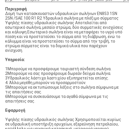
Περιγραφή
Δομή των κατασκευαστών υδραυλικών σωλήνων EN853 1SN
2SN /SAE 100 R1 R2 Υδραυλικό σωλήνα με πλέξιμο σύρματος
Υψηλής πίεσης υδραυλικός σωλήνας Αποτελείται από
εσωτερικό σωλήνα, μεσαίο στρώμα, δύο συρματικές ενισχύσεις
και κάλυψη.Εσωτερικό σωλήνα είναι να μεταφέρει το υγρό υπό
πίεση και να προστατεύσει το σύρμα από τη διάβρωση, ενώ το
κάλυμμα είναι να προστατεύσει το σύρμα από την τριβή, το
στρώμα σύρματος είναι τα δομικά υλικά που παρέχουν
ενίσχυση.
Υπηρεσία:
1Μπορούμε να προσφέρουμε ταιριαστή σύνδεση σωλήνα.
2Μπορούμε να σας προσφέρουμε δωρεάν δείγμα σωλήνα.
3Υδραυλικός λάστιχο λαστιχίου εξυπηρετείται επίσης.
4. Άλλα μεγέθη μπορούν να προσαρμοστούν.
5Μπορούμε να εκτυπώσουμε λέξεις στο σωλήνα σύμφωνα με
τις απαιτήσεις σας.
6Μπορούμε να συσκευάσουμε τα αγαθά σύμφωνα με τις
απαιτήσεις σας.
Εφαρμογή
Υψηλής πίεσης υδραυλικός σωλήνας Χρησιμοποιείται κυρίως
σε υδραυλική υποστήριξη ορυχείων, εξερεύνηση πετρελαίου,
κατάλληλο για μηχανική κατασκευή, μεταφορά γερανού,