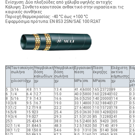
Ενίσχυση: Δύο πλεξούδες από χάλυβα υψηλής αντοχής
Κάλυψη: Σύνθετο καουτσούκ ανθεκτικό στην υγρασία και τις
καιρικές συνθήκες
Περιοχή θερμοκρασίας: -40 °C έως +100 °C
Εφαρμόσιμα πρότυπα: EN 853 2SN/SAE 100 R2AT
DN
Ταυτοποίηση
Υπερβολική
Υπερβολική
Εργασιακή
Πίεση
Ελάχιστη
Βά
σωλήνα
δόση
δόση
πίεση
έκρηξης
ακτίνα
καλωδίων.
σωλήνα
κάμπωσης
χιλιοστό
χμ
χμ
χμ
MPa
σπι
MPa
σπι
χμ
χι
μέ
5
3/16
4.8
11.1
13.4
41.4
6000
165
23720
89
0.3
6
1/4
6.4
12.7
15.0
40.0
5800
160
22840
102
0.3
8
5/16
7.9
14.3
16.6
36.0
5250
140
20000
114
0.4
10
3/8
9.5
16.7
19.0
33.1
4800
132
18840
127
0.5
13
1/2
12.7
19.8
22.2
27.6
4000
110
15720
178
0.6
16
5/8
15.9
23
25.4
25.0
3630
100
14280
203
0.8
19
3/4
19.0
27
29.3
21.5
3120
85
12280
241
0.9
25
1
25.4
34.9
38.0
16.5
2400
65
9420
305
1.3
32
1 1/4
31.8
44.5
48.3
12.5
1820
50
7140
419
2.1
38
1 1/2
38.1
50.8
54.6
9.0
1310
36
5140
508
2.6
51
2
50.8
63.5
67.3
8.0
1160
32
4560
635
3.4