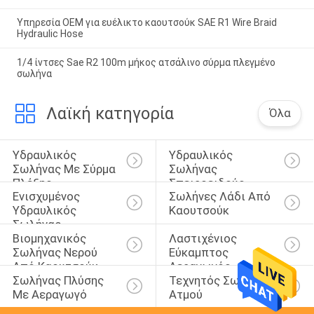
Υπηρεσία OEM για ευέλικτο καουτσούκ SAE R1 Wire Braid
Hydraulic Hose
1/4 ίντσες Sae R2 100m μήκος ατσάλινο σύρμα πλεγμένο
σωλήνα
Λαϊκή κατηγορία
Όλα
Υδραυλικός 
Υδραυλικός 
Σωλήνας Με Σύρμα 
Σωλήνας 
Πλέξης
Σπειροειδούς 
Ενισχυμένος 
Σωλήνες Λάδι Από 
Καλωδίου
Υδραυλικός 
Καουτσούκ
Σωλήνας
Βιομηχανικός 
Λαστιχένιος 
Σωλήνας Νερού 
Εύκαμπτος 
Από Καουτσούκ
Αεραγωγός
Σωλήνας Πλύσης 
Τεχνητός Σωλήνας 
Με Αεραγωγό
Ατμού