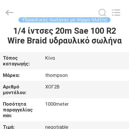
Technology
(Hebei)
Co.,
Ltd.
All
Υδραυλικός σωλήνας με σύρμα πλέξης
Rights
Reserved.
1/4 ίντσες 20m Sae 100 R2
ΣΠΊΤΙ
Developed
by
ECER
Wire Braid υδραυλικό σωλήνα
ΠΡΟΪΌΝΤΑ
Τόπος
Κίνα
καταγωγής:
ΠΕΡΊΠΟΥ
ΕΜΕΊΣ
Μάρκα:
thompson
Αριθμό
ΧΟΓ2Β
μοντέλου:
ΓΎΡΟΣ
ΕΡΓΟΣΤΑΣΊΩΝ
Ποσότητα
1000meter
παραγγελίας
min:
ΠΟΙΟΤΙΚΌΣ
Τιμή:
negotiable