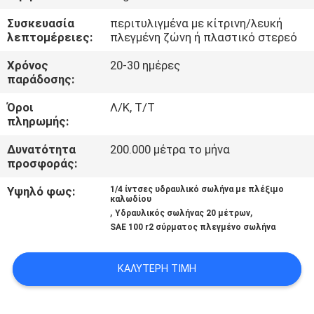
ΈΛΕΓΧΟΣ
Συσκευασία
περιτυλιγμένα με κίτρινη/λευκή
λεπτομέρειες:
πλεγμένη ζώνη ή πλαστικό στερεό
ΜΑΣ
Χρόνος
20-30 ημέρες
ΕΛΆΤΕ
παράδοσης:
ΣΕ
Όροι
Λ/Κ, Τ/Τ
πληρωμής:
ΕΠΑΦΉ
ΜΕ
Δυνατότητα
200.000 μέτρα το μήνα
προσφοράς:
ΕΙΔΉΣΕΙΣ
Υψηλό φως:
1/4 ίντσες υδραυλικό σωλήνα με πλέξιμο
καλωδίου
,
,
Υδραυλικός σωλήνας 20 μέτρων
SAE 100 r2 σύρματος πλεγμένο σωλήνα
ΖΗΤΉΣΤΕ
ΈΝΑ
ΚΑΛΎΤΕΡΗ ΤΙΜΉ
ΑΠΌΣΠΑΣΜΑ