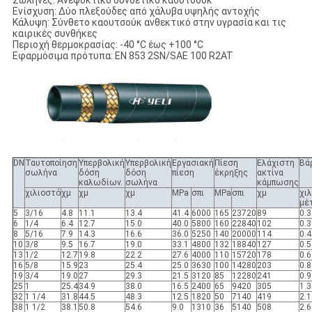
Σωλήνες: Ανεψυκτικό συνθετικό καουτσούκ
Ενίσχυση: Δύο πλεξούδες από χάλυβα υψηλής αντοχής
Κάλυψη: Σύνθετο καουτσούκ ανθεκτικό στην υγρασία και τις
καιρικές συνθήκες
Περιοχή θερμοκρασίας: -40 °C έως +100 °C
Εφαρμόσιμα πρότυπα: EN 853 2SN/SAE 100 R2AT
DN
Ταυτοποίηση
Υπερβολική
Υπερβολική
Εργασιακή
Πίεση
Ελάχιστη
Βά
σωλήνα
δόση
δόση
πίεση
έκρηξης
ακτίνα
καλωδίων.
σωλήνα
κάμπωσης
χιλιοστό
χμ
χμ
χμ
MPa
σπι
MPa
σπι
χμ
χι
μέ
5
3/16
4.8
11.1
13.4
41.4
6000
165
23720
89
0.3
6
1/4
6.4
12.7
15.0
40.0
5800
160
22840
102
0.3
8
5/16
7.9
14.3
16.6
36.0
5250
140
20000
114
0.4
10
3/8
9.5
16.7
19.0
33.1
4800
132
18840
127
0.5
13
1/2
12.7
19.8
22.2
27.6
4000
110
15720
178
0.6
16
5/8
15.9
23
25.4
25.0
3630
100
14280
203
0.8
19
3/4
19.0
27
29.3
21.5
3120
85
12280
241
0.9
25
1
25.4
34.9
38.0
16.5
2400
65
9420
305
1.3
32
1 1/4
31.8
44.5
48.3
12.5
1820
50
7140
419
2.1
38
1 1/2
38.1
50.8
54.6
9.0
1310
36
5140
508
2.6