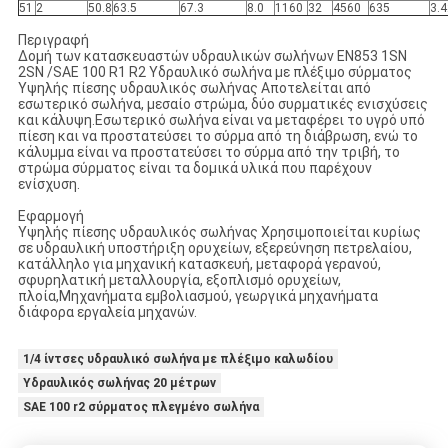
51
2
50.8
63.5
67.3
8.0
1160
32
4560
635
3.4
Περιγραφή
Δομή των κατασκευαστών υδραυλικών σωλήνων EN853 1SN
2SN /SAE 100 R1 R2 Υδραυλικό σωλήνα με πλέξιμο σύρματος
Υψηλής πίεσης υδραυλικός σωλήνας Αποτελείται από
εσωτερικό σωλήνα, μεσαίο στρώμα, δύο συρματικές ενισχύσεις
και κάλυψη.Εσωτερικό σωλήνα είναι να μεταφέρει το υγρό υπό
πίεση και να προστατεύσει το σύρμα από τη διάβρωση, ενώ το
κάλυμμα είναι να προστατεύσει το σύρμα από την τριβή, το
στρώμα σύρματος είναι τα δομικά υλικά που παρέχουν
ενίσχυση.
Εφαρμογή
Υψηλής πίεσης υδραυλικός σωλήνας Χρησιμοποιείται κυρίως
σε υδραυλική υποστήριξη ορυχείων, εξερεύνηση πετρελαίου,
κατάλληλο για μηχανική κατασκευή, μεταφορά γερανού,
σφυρηλατική μεταλλουργία, εξοπλισμό ορυχείων,
πλοία,Μηχανήματα εμβολιασμού, γεωργικά μηχανήματα
διάφορα εργαλεία μηχανών.
1/4 ίντσες υδραυλικό σωλήνα με πλέξιμο καλωδίου
Υδραυλικός σωλήνας 20 μέτρων
SAE 100 r2 σύρματος πλεγμένο σωλήνα