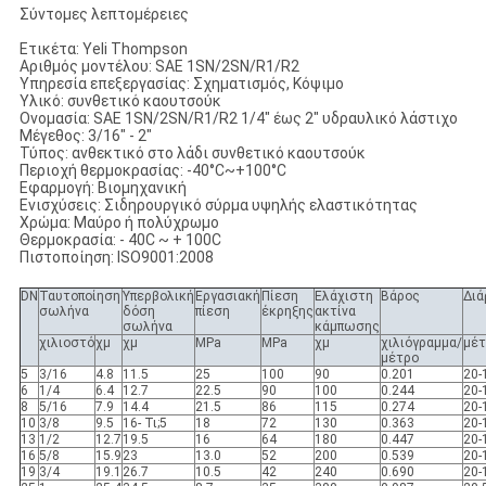
Σύντομες λεπτομέρειες
Ετικέτα: Yeli Thompson
Αριθμός μοντέλου: SAE 1SN/2SN/R1/R2
Υπηρεσία επεξεργασίας: Σχηματισμός, Κόψιμο
Υλικό: συνθετικό καουτσούκ
Ονομασία: SAE 1SN/2SN/R1/R2 1/4" έως 2" υδραυλικό λάστιχο
Μέγεθος: 3/16" - 2"
Τύπος: ανθεκτικό στο λάδι συνθετικό καουτσούκ
Περιοχή θερμοκρασίας: -40°C~+100°C
Εφαρμογή: Βιομηχανική
Ενισχύσεις: Σιδηρουργικό σύρμα υψηλής ελαστικότητας
Χρώμα: Μαύρο ή πολύχρωμο
Θερμοκρασία: - 40C ~ + 100C
Πιστοποίηση: ISO9001:2008
DN
Ταυτοποίηση
Υπερβολική
Εργασιακή
Πίεση
Ελάχιστη
Βάρος
Διά
σωλήνα
δόση
πίεση
έκρηξης
ακτίνα
σωλήνα
κάμπωσης
χιλιοστό
χμ
χμ
MPa
MPa
χμ
χιλιόγραμμα/
μέτ
μέτρο
5
3/16
4.8
11.5
25
100
90
0.201
20-
6
1/4
6.4
12.7
22.5
90
100
0.244
20-
8
5/16
7.9
14.4
21.5
86
115
0.274
20-
10
3/8
9.5
16- Τι;5
18
72
130
0.363
20-
13
1/2
12.7
19.5
16
64
180
0.447
20-
16
5/8
15.9
23
13.0
52
200
0.539
20-
19
3/4
19.1
26.7
10.5
42
240
0.690
20-