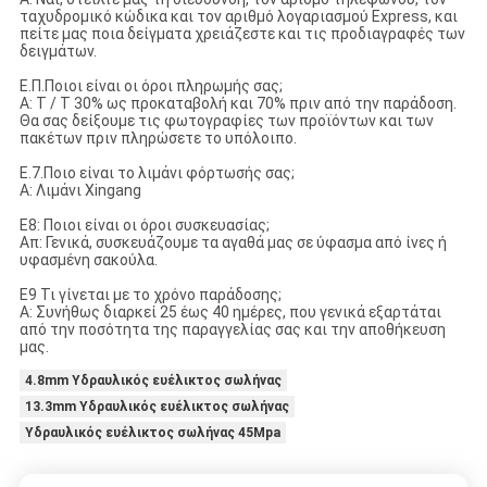
ταχυδρομικό κώδικα και τον αριθμό λογαριασμού Express, και
πείτε μας ποια δείγματα χρειάζεστε και τις προδιαγραφές των
δειγμάτων.
Ε.Π.Ποιοι είναι οι όροι πληρωμής σας;
Α: T / T 30% ως προκαταβολή και 70% πριν από την παράδοση.
Θα σας δείξουμε τις φωτογραφίες των προϊόντων και των
πακέτων πριν πληρώσετε το υπόλοιπο.
Ε.7.Ποιο είναι το λιμάνι φόρτωσής σας;
Α: Λιμάνι Xingang
Ε8: Ποιοι είναι οι όροι συσκευασίας;
Απ: Γενικά, συσκευάζουμε τα αγαθά μας σε ύφασμα από ίνες ή
υφασμένη σακούλα.
Ε9 Τι γίνεται με το χρόνο παράδοσης;
Α: Συνήθως διαρκεί 25 έως 40 ημέρες, που γενικά εξαρτάται
από την ποσότητα της παραγγελίας σας και την αποθήκευση
μας.
4.8mm Υδραυλικός ευέλικτος σωλήνας
13.3mm Υδραυλικός ευέλικτος σωλήνας
Υδραυλικός ευέλικτος σωλήνας 45Mpa