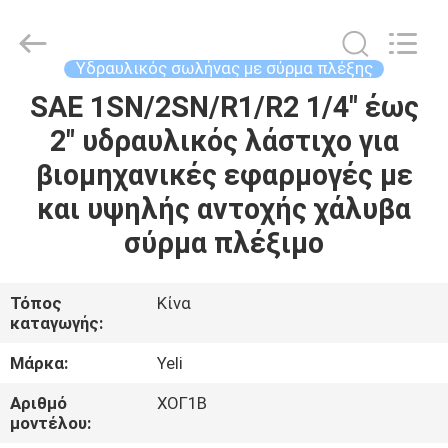
Technology
(Hebei)
Co.,
Ltd.
All
Υδραυλικός σωλήνας με σύρμα πλέξης
Rights
Reserved.
SAE 1SN/2SN/R1/R2 1/4" έως
ΣΠΊΤΙ
Developed
by
ECER
2" υδραυλικός λάστιχο για
ΠΡΟΪΌΝΤΑ
βιομηχανικές εφαρμογές με
και υψηλής αντοχής χάλυβα
ΠΕΡΊΠΟΥ
σύρμα πλέξιμο
ΕΜΕΊΣ
Τόπος
Κίνα
καταγωγής:
ΓΎΡΟΣ
ΕΡΓΟΣΤΑΣΊΩΝ
Μάρκα:
Yeli
Αριθμό
ΧΟΓ1Β
ΠΟΙΟΤΙΚΌΣ
μοντέλου: