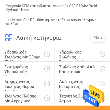
Υπηρεσία OEM για ευέλικτο καουτσούκ SAE R1 Wire Braid
Hydraulic Hose
1/4 ίντσες Sae R2 100m μήκος ατσάλινο σύρμα πλεγμένο
σωλήνα
Λαϊκή κατηγορία
Όλα
Υδραυλικός 
Υδραυλικός 
Σωλήνας Με Σύρμα 
Σωλήνας 
Πλέξης
Σπειροειδούς 
Ενισχυμένος 
Σωλήνες Λάδι Από 
Καλωδίου
Υδραυλικός 
Καουτσούκ
Σωλήνας
Βιομηχανικός 
Λαστιχένιος 
Σωλήνας Νερού 
Εύκαμπτος 
Από Καουτσούκ
Αεραγωγός
Σωλήνας Πλύσης 
Τεχνητός Σωλήνας 
Με Αεραγωγό
Ατμού