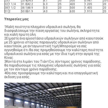
25
1
25.4
34.5
8.7
35
300
0.987
20-
32
1 1/4
31.8
42.2
6.3
25
420
1.205
20
38
1 1/2
38.1
48.9
5.0
20
500
1.405
20
51
2
50.8
61.9
4.0
16
630
1.910
20
Υπηρεσίες μας
1Καλή ποιότητα πλεγμένο υδραυλικό σωλήνα, θα
διασφαλίσουμε την πίεση εργασίας του σωλήνα, σκληρότητα
και καλή πρώτη ύλη.
2Είμαστε ένα εργοστάσιο υδραυλικών σωλήνων από καουτσούκ
με 25 χρόνια ιστορίας παραγωγής υδραυλικών σωλήνων από
καουτσούκ, με ανταγωνιστική τιμή.Μπορούμε να σας
εγγυηθούμε ότι θα σας προμηθεύσουμε την καλύτερη ποιότητα
υδραυλικού σωλήνα για εσάς με την ίδια τιμή στην αγορά της
Κίνας.
3Κοντά στο λιμάνι του Τιάντζιν, σύντομος χρόνος παράδοσης,
θα παραδώσουμε τις πλεγμένες υδραυλικές σωλήνες για εσάς
με τον σύντομο χρόνο παράδοσης.
4Θα σας προσφέρουμε την καλύτερη και πιο επαγγελματική
έκδοση για εσάς.