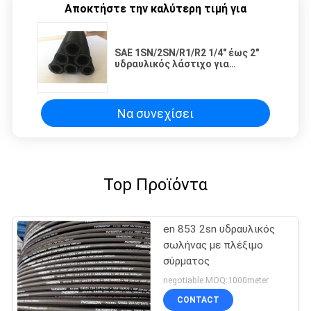
Αποκτήστε την καλύτερη τιμή για
SAE 1SN/2SN/R1/R2 1/4" έως 2"
υδραυλικός λάστιχο για
βιομηχανικές εφαρμογές με και
υψηλής αντοχής χάλυβα σύρμα
πλέξιμο
Να συνεχίσει
Top Προϊόντα
en 853 2sn υδραυλικός
σωλήνας με πλέξιμο
σύρματος
negotiable MOQ:1000meter
CONTACT