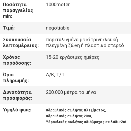
ΈΛΕΓΧΟΣ
Ποσότητα
1000meter
παραγγελίας
min:
ΜΑΣ
Τιμή:
negotiable
ΕΛΆΤΕ
Συσκευασία
περιτυλιγμένα με κίτρινη/λευκή
ΣΕ
λεπτομέρειες:
πλεγμένη ζώνη ή πλαστικό στερεό
ΕΠΑΦΉ
Χρόνος
15-20 εργάσιμες ημέρες
ΜΕ
παράδοσης:
Όροι
Λ/Κ, Τ/Τ
ΕΙΔΉΣΕΙΣ
πληρωμής:
Δυνατότητα
200.000 μέτρα το μήνα
προσφοράς:
ΖΗΤΉΣΤΕ
ΈΝΑ
Υψηλό φως:
,
υδραυλικός σωλήνας πλεξίματος
,
υδραυλικός σωλήνας 20m
ΑΠΌΣΠΑΣΜΑ
Υδραυλικός σωλήνας αδιάβροχος σε λάδι r2at