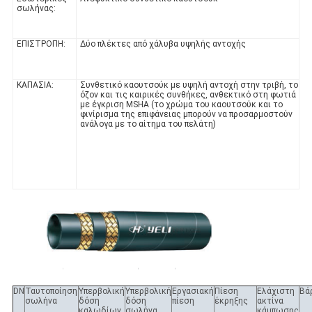
σωλήνας:
ΕΠΙΣΤΡΟΠΗ:
Δύο πλέκτες από χάλυβα υψηλής αντοχής
ΚΑΠΑΣΙΑ:
Συνθετικό καουτσούκ με υψηλή αντοχή στην τριβή, το
όζον και τις καιρικές συνθήκες, ανθεκτικό στη φωτιά
με έγκριση MSHA (το χρώμα του καουτσούκ και το
φινίρισμα της επιφάνειας μπορούν να προσαρμοστούν
ανάλογα με το αίτημα του πελάτη)
DN
Ταυτοποίηση
Υπερβολική
Υπερβολική
Εργασιακή
Πίεση
Ελάχιστη
Βά
σωλήνα
δόση
δόση
πίεση
έκρηξης
ακτίνα
καλωδίων.
σωλήνα
κάμπωσης