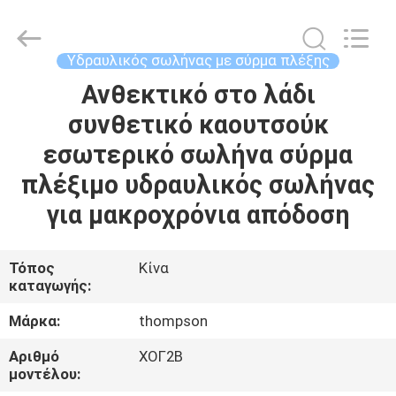
σωλήνας
προμηθευτής.
Copyright
©
2021
Υδραυλικός σωλήνας με σύρμα πλέξης
-
2025
wirehydraulichose.com.
Ανθεκτικό στο λάδι
ΣΠΊΤΙ
All
Rights
συνθετικό καουτσούκ
Reserved.
Developed
by
ΠΡΟΪΌΝΤΑ
εσωτερικό σωλήνα σύρμα
ECER
πλέξιμο υδραυλικός σωλήνας
ΠΕΡΊΠΟΥ
για μακροχρόνια απόδοση
ΕΜΕΊΣ
Τόπος
Κίνα
καταγωγής:
ΓΎΡΟΣ
ΕΡΓΟΣΤΑΣΊΩΝ
Μάρκα:
thompson
Αριθμό
ΧΟΓ2Β
ΠΟΙΟΤΙΚΌΣ
μοντέλου: