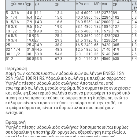
χιλιοστό
χμ
χμ
χμ
MPa
σπι
MPa
σπι
χμ
χι
μέ
5
3/16
4.8
11.1
13.4
41.4
6000
165
23720
89
0.3
6
1/4
6.4
12.7
15.0
40.0
5800
160
22840
102
0.3
8
5/16
7.9
14.3
16.6
36.0
5250
140
20000
114
0.4
10
3/8
9.5
16.7
19.0
33.1
4800
132
18840
127
0.5
13
1/2
12.7
19.8
22.2
27.6
4000
110
15720
178
0.6
16
5/8
15.9
23
25.4
25.0
3630
100
14280
203
0.8
19
3/4
19.0
27
29.3
21.5
3120
85
12280
241
0.9
25
1
25.4
34.9
38.0
16.5
2400
65
9420
305
1.3
32
1 1/4
31.8
44.5
48.3
12.5
1820
50
7140
419
2.1
38
1 1/2
38.1
50.8
54.6
9.0
1310
36
5140
508
2.6
51
2
50.8
63.5
67.3
8.0
1160
32
4560
635
3.4
Περιγραφή
Δομή των κατασκευαστών υδραυλικών σωλήνων EN853 1SN
2SN /SAE 100 R1 R2 Υδραυλικό σωλήνα με πλέξιμο σύρματος
Υψηλής πίεσης υδραυλικός σωλήνας Αποτελείται από
εσωτερικό σωλήνα, μεσαίο στρώμα, δύο συρματικές ενισχύσεις
και κάλυψη.Εσωτερικό σωλήνα είναι να μεταφέρει το υγρό υπό
πίεση και να προστατεύσει το σύρμα από τη διάβρωση, ενώ το
κάλυμμα είναι να προστατεύσει το σύρμα από την τριβή, το
στρώμα σύρματος είναι τα δομικά υλικά που παρέχουν
ενίσχυση.
Εφαρμογή
Υψηλής πίεσης υδραυλικός σωλήνας Χρησιμοποιείται κυρίως
σε υδραυλική υποστήριξη ορυχείων, εξερεύνηση πετρελαίου,
κατάλληλο για μηχανική κατασκευή, μεταφορά γερανού,