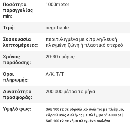
ΈΛΕΓΧΟΣ
Ποσότητα
1000meter
παραγγελίας
min:
ΜΑΣ
Τιμή:
negotiable
ΕΛΆΤΕ
Συσκευασία
περιτυλιγμένα με κίτρινη/λευκή
ΣΕ
λεπτομέρειες:
πλεγμένη ζώνη ή πλαστικό στερεό
ΕΠΑΦΉ
Χρόνος
20-30 ημέρες
ΜΕ
παράδοσης:
Όροι
Λ/Κ, Τ/Τ
ΖΗΤΉΣΤΕ
πληρωμής:
ΈΝΑ
Δυνατότητα
200.000 μέτρα το μήνα
προσφοράς:
ΑΠΌΣΠΑΣΜΑ
Υψηλό φως:
,
SAE 100 r2 σε υδραυλικό σωλήνα με πλέξιμο
,
Υδραυλικός σωλήνας με πλέξιμο 2" 4000 psi
ΕΙΔΉΣΕΙΣ
SAE 100 r2 σε νήμα πλεγμένο σωλήνα