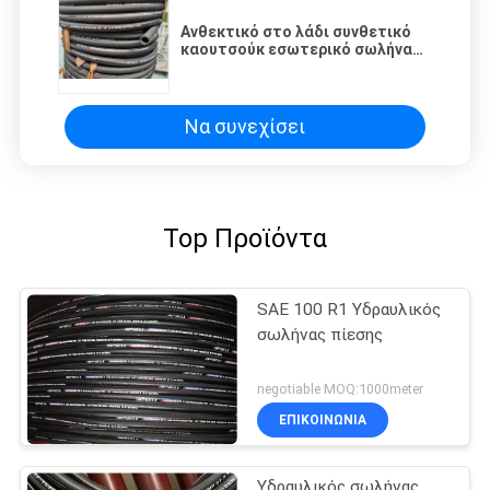
Ανθεκτικό στο λάδι συνθετικό
καουτσούκ εσωτερικό σωλήνα
σύρμα πλέξιμο υδραυλικός
σωλήνας για μακροχρόνια
απόδοση
Να συνεχίσει
Top Προϊόντα
SAE 100 R1 Υδραυλικός
σωλήνας πίεσης
negotiable MOQ:1000meter
ΕΠΙΚΟΙΝΩΝΙΑ
Υδραυλικός σωλήνας