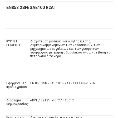
EN853 2SN/SAE100 R2AT
ΚΥΡΙΝΗ
Διοχέτευση μεσαίας και υψηλής πίεσης,
ΕΠΙΧΡΗΣΗ:
συμπεριλαμβανομένων των κατασκευών, των
μηχανημάτων εργαλείων και των γεωργικών
εφαρμογών, με χρήση υδραυλικών υγρών με βάση το
πετρέλαιο ή το νερό.
Εφαρμόσιμες
EN 853 2SN - SAE 100 R2AT - ISO 1436-1 2SN
προδιαγραφές:
Διάστημα
-40°F / +212°F -40°C / +100°C
θερμοκρασίας:
Εσωτερικός
Ανεψυκτικό συνθετικό καουτσούκ