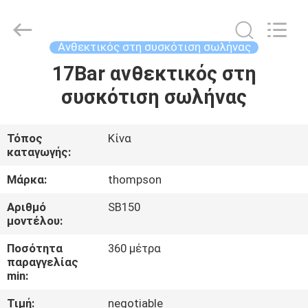
Plastic
Technology
(Hebei)
Co.,
Ltd.
Ανθεκτικός στη συσκότιση σωλήνας
All
Rights
Reserved.
17Bar ανθεκτικός στη
ΣΠΊΤΙ
Developed
by
συσκότιση σωλήνας
ECER
ΠΡΟΪΌΝΤΑ
Τόπος
Κίνα
καταγωγής:
ΠΕΡΊΠΟΥ
ΕΜΕΊΣ
Μάρκα:
thompson
Αριθμό
SB150
μοντέλου:
ΓΎΡΟΣ
ΕΡΓΟΣΤΑΣΊΩΝ
Ποσότητα
360 μέτρα
παραγγελίας
min:
ΠΟΙΟΤΙΚΌΣ
Τιμή:
negotiable