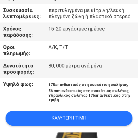
ΈΛΕΓΧΟΣ
Συσκευασία
περιτυλιγμένα με κίτρινη/λευκή
λεπτομέρειες:
πλεγμένη ζώνη ή πλαστικό στερεό
ΜΑΣ
Χρόνος
15-20 εργάσιμες ημέρες
ΕΛΆΤΕ
παράδοσης:
ΣΕ
Όροι
Λ/Κ, Τ/Τ
πληρωμής:
ΕΠΑΦΉ
ΜΕ
Δυνατότητα
80, 000 μέτρα ανά μήνα
προσφοράς:
ΕΙΔΉΣΕΙΣ
Υψηλό φως:
,
17Bar ανθεκτικός στη συσκότιση σωλήνας
,
56 mm ανθεκτικός στη συσκότιση σωλήνας
Υδραυλικός σωλήνας 17bar ανθεκτικός στην
τριβή
ΖΗΤΉΣΤΕ
ΈΝΑ
ΚΑΛΎΤΕΡΗ ΤΙΜΉ
ΑΠΌΣΠΑΣΜΑ