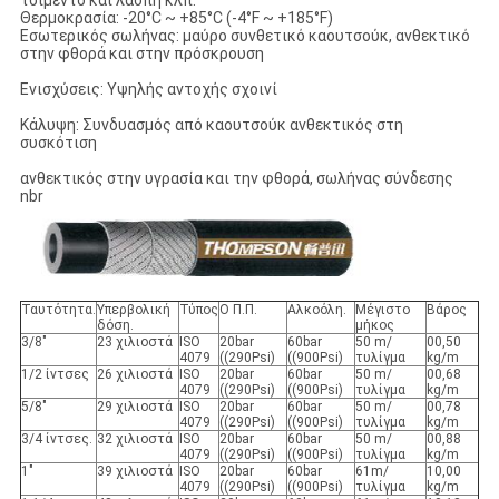
τσιμέντο και λάσπη κλπ.
Θερμοκρασία: -20°C ~ +85°C (-4°F ~ +185°F)
Εσωτερικός σωλήνας: μαύρο συνθετικό καουτσούκ, ανθεκτικό
στην φθορά και στην πρόσκρουση
Ενισχύσεις: Υψηλής αντοχής σχοινί
Κάλυψη: Συνδυασμός από καουτσούκ ανθεκτικός στη
συσκότιση
ανθεκτικός στην υγρασία και την φθορά, σωλήνας σύνδεσης
nbr
Ταυτότητα.
Υπερβολική
Τύπος
Ο Π.Π.
Αλκοόλη.
Μέγιστο
Βάρος
δόση.
μήκος
3/8"
23 χιλιοστά
ISO
20bar
60bar
50 m/
00,50
4079
((290Psi)
((900Psi)
τυλίγμα
kg/m
1/2 ίντσες
26 χιλιοστά
ISO
20bar
60bar
50 m/
00,68
4079
((290Psi)
((900Psi)
τυλίγμα
kg/m
5/8"
29 χιλιοστά
ISO
20bar
60bar
50 m/
00,78
4079
((290Psi)
((900Psi)
τυλίγμα
kg/m
3/4 ίντσες.
32 χιλιοστά
ISO
20bar
60bar
50 m/
00,88
4079
((290Psi)
((900Psi)
τυλίγμα
kg/m
1"
39 χιλιοστά
ISO
20bar
60bar
61m/
10,00
4079
((290Psi)
((900Psi)
τυλίγμα
kg/m