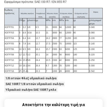
Εφαρμόσιμα πρότυπα: SAE I 00 R7 / EN 855 R7
Κωδικός
Βάρος
προϊόντος
Μέγεθος σωλήνα
Υπερβολική
Μέγιστη πίεση
Ελάχιστη πίεση
Ελάχιστη ακτίνα
δόση.
εργασίας
εκρήξεως
κάμπωσης
DN
χμ
χιλιοστό
χμ
MPa
σπι
MPa
σπι
χμ
χιλιόγραμμα/
μέτρο
ΧΟΓΡ701
3
3.2
1/8
8.5
21
3000
84
12000
90
0.040
ΧΟΓΡ703
5
4.8
3/16
10.5
21
3000
84
12000
90
0.080
ΧΟΓΡ704
6
6.4
1/4
12.7
19.2
2800
77
11200
100
0.100
ΧΟΓΡ705
8
7.9
1/4
12.7
17.5
2500
70
10000
115
0.140
ΧΟΓΡ706
10
9.5
3/8
16.3
15.7
2300
63
9200
125
0.160
ΧΟΓΡ708
12
12.7
1/2
20.1
14
2000
56
8000
180
0.220
ΧΟΓΡ710
16
15.9
5/8
24.4
10.5
1500
42
6000
205
0.250
ΧΟΓΡ712
19
19.1
3/4
26.4
8.7
1300
35
5200
240
0.300
ΧΟΓΡ716
25
25.4
1
33.3
7
1000
28
4000
300
0.542
1/8 ιντσών Φλεξ υδραυλικό σωλήνα
SAE 100R7 1/8 ιντσών υδραυλικό σωλήνα
Υδραυλικό σωλήνα SAE 100R7 μπλε
Αποκτήστε την καλύτερη τιμή για