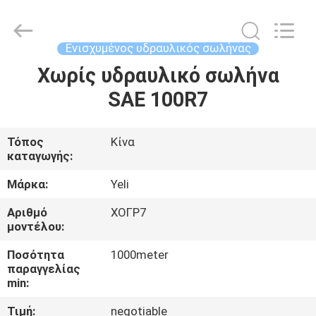
Plastic
Technology
(Hebei)
Co.,
Ltd.
Ενισχυμένος υδραυλικός σωλήνας
All
Rights
Χωρίς υδραυλικό σωλήνα
ΣΠΊΤΙ
Reserved.
Developed
by
SAE 100R7
ECER
ΠΡΟΪΌΝΤΑ
Τόπος
Κίνα
καταγωγής:
ΠΕΡΊΠΟΥ
ΕΜΕΊΣ
Μάρκα:
Yeli
Αριθμό
ΧΟΓΡ7
μοντέλου:
ΓΎΡΟΣ
ΕΡΓΟΣΤΑΣΊΩΝ
Ποσότητα
1000meter
παραγγελίας
min:
ΠΟΙΟΤΙΚΌΣ
Τιμή:
negotiable