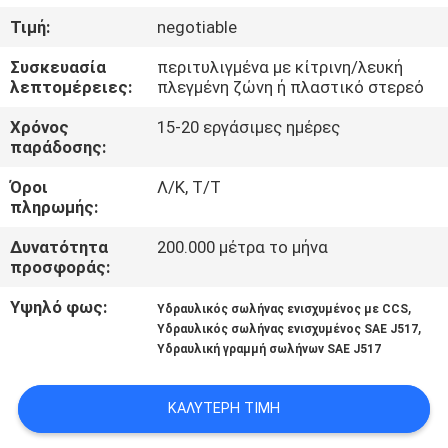
ΈΛΕΓΧΟΣ
Τιμή:
negotiable
Συσκευασία
περιτυλιγμένα με κίτρινη/λευκή
ΜΑΣ
λεπτομέρειες:
πλεγμένη ζώνη ή πλαστικό στερεό
ΕΛΆΤΕ
Χρόνος
15-20 εργάσιμες ημέρες
ΣΕ
παράδοσης:
ΕΠΑΦΉ
Όροι
Λ/Κ, Τ/Τ
πληρωμής:
ΜΕ
Δυνατότητα
200.000 μέτρα το μήνα
προσφοράς:
ΕΙΔΉΣΕΙΣ
Υψηλό φως:
,
Υδραυλικός σωλήνας ενισχυμένος με CCS
,
Υδραυλικός σωλήνας ενισχυμένος SAE J517
ΖΗΤΉΣΤΕ
Υδραυλική γραμμή σωλήνων SAE J517
ΈΝΑ
ΑΠΌΣΠΑΣΜΑ
ΚΑΛΎΤΕΡΗ ΤΙΜΉ