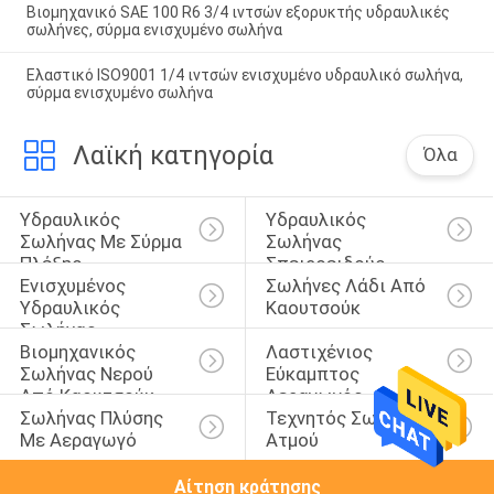
Βιομηχανικό SAE 100 R6 3/4 ιντσών εξορυκτής υδραυλικές
σωλήνες, σύρμα ενισχυμένο σωλήνα
Ελαστικό ISO9001 1/4 ιντσών ενισχυμένο υδραυλικό σωλήνα,
σύρμα ενισχυμένο σωλήνα
Λαϊκή κατηγορία
Όλα
Υδραυλικός 
Υδραυλικός 
Σωλήνας Με Σύρμα 
Σωλήνας 
Πλέξης
Σπειροειδούς 
Ενισχυμένος 
Σωλήνες Λάδι Από 
Καλωδίου
Υδραυλικός 
Καουτσούκ
Σωλήνας
Βιομηχανικός 
Λαστιχένιος 
Σωλήνας Νερού 
Εύκαμπτος 
Από Καουτσούκ
Αεραγωγός
Σωλήνας Πλύσης 
Τεχνητός Σωλήνας 
Με Αεραγωγό
Ατμού
Αίτηση κράτησης