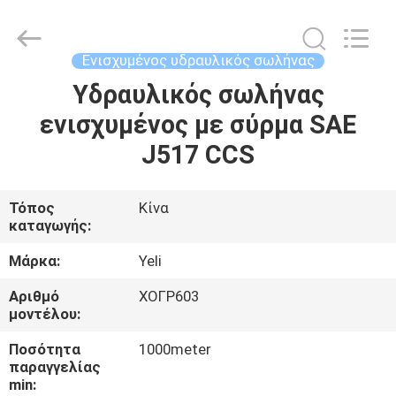
and
Plastic
Technology
(Hebei)
Co.,
Ενισχυμένος υδραυλικός σωλήνας
Ltd.
All
Rights
Υδραυλικός σωλήνας
ΣΠΊΤΙ
Reserved.
Developed
ενισχυμένος με σύρμα SAE
by
ECER
ΠΡΟΪΌΝΤΑ
J517 CCS
ΠΕΡΊΠΟΥ
Τόπος
Κίνα
καταγωγής:
ΕΜΕΊΣ
Μάρκα:
Yeli
ΓΎΡΟΣ
Αριθμό
ΧΟΓΡ603
μοντέλου:
ΕΡΓΟΣΤΑΣΊΩΝ
Ποσότητα
1000meter
παραγγελίας
ΠΟΙΟΤΙΚΌΣ
min: