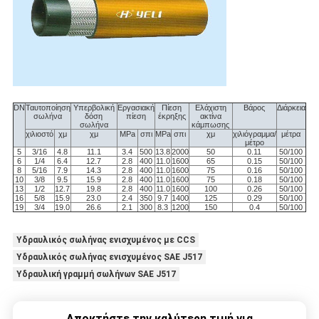
DN
Ταυτοποίηση
Υπερβολική
Εργασιακή
Πίεση
Ελάχιστη
Βάρος
Διάρκεια
σωλήνα
δόση
πίεση
έκρηξης
ακτίνα
σωλήνα
κάμπωσης
χιλιοστό
χμ
χμ
MPa
σπι
MPa
σπι
χμ
χιλιόγραμμα/
μέτρα
μέτρο
5
3/16
4.8
11.1
3.4
500
13.8
2000
50
0.11
50/100
6
1/4
6.4
12.7
2.8
400
11.0
1600
65
0.15
50/100
8
5/16
7.9
14.3
2.8
400
11.0
1600
75
0.16
50/100
10
3/8
9.5
15.9
2.8
400
11.0
1600
75
0.18
50/100
13
1/2
12.7
19.8
2.8
400
11.0
1600
100
0.26
50/100
16
5/8
15.9
23.0
2.4
350
9.7
1400
125
0.29
50/100
19
3/4
19.0
26.6
2.1
300
8.3
1200
150
0.4
50/100
Υδραυλικός σωλήνας ενισχυμένος με CCS
Υδραυλικός σωλήνας ενισχυμένος SAE J517
Υδραυλική γραμμή σωλήνων SAE J517
Αποκτήστε την καλύτερη τιμή για