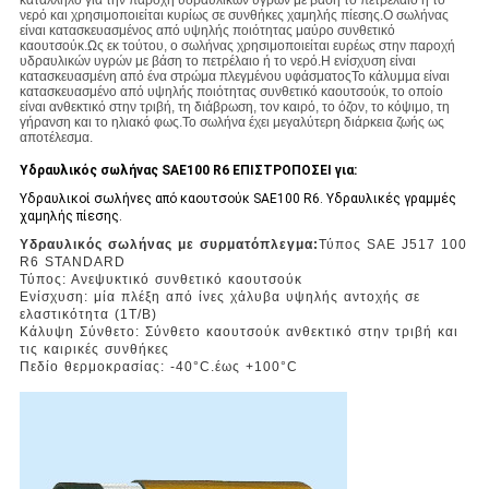
κατάλληλο για την παροχή υδραυλικών υγρών με βάση το πετρέλαιο ή το
νερό και χρησιμοποιείται κυρίως σε συνθήκες χαμηλής πίεσης.Ο σωλήνας
είναι κατασκευασμένος από υψηλής ποιότητας μαύρο συνθετικό
καουτσούκ.Ως εκ τούτου, ο σωλήνας χρησιμοποιείται ευρέως στην παροχή
υδραυλικών υγρών με βάση το πετρέλαιο ή το νερό.Η ενίσχυση είναι
κατασκευασμένη από ένα στρώμα πλεγμένου υφάσματοςΤο κάλυμμα είναι
κατασκευασμένο από υψηλής ποιότητας συνθετικό καουτσούκ, το οποίο
είναι ανθεκτικό στην τριβή, τη διάβρωση, τον καιρό, το όζον, το κόψιμο, τη
γήρανση και το ηλιακό φως.Το σωλήνα έχει μεγαλύτερη διάρκεια ζωής ως
αποτέλεσμα.
Υδραυλικός σωλήνας SAE100 R6 ΕΠΙΣΤΡΟΠΟΣΕΙ για:
Υδραυλικοί σωλήνες από καουτσούκ SAE100 R6. Υδραυλικές γραμμές
χαμηλής πίεσης.
Υδραυλικός σωλήνας με συρματόπλεγμα:
Τύπος SAE J517 100
R6 STANDARD
Τύπος: Ανεψυκτικό συνθετικό καουτσούκ
Ενίσχυση: μία πλέξη από ίνες χάλυβα υψηλής αντοχής σε
ελαστικότητα (1T/B)
Κάλυψη Σύνθετο: Σύνθετο καουτσούκ ανθεκτικό στην τριβή και
τις καιρικές συνθήκες
Πεδίο θερμοκρασίας: -40
°C
.
έως +100
°C