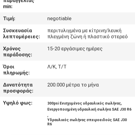
παραγγελίας
ΈΛΕΓΧΟΣ
min:
Τιμή:
negotiable
ΜΑΣ
Συσκευασία
περιτυλιγμένα με κίτρινη/λευκή
ΕΛΆΤΕ
λεπτομέρειες:
πλεγμένη ζώνη ή πλαστικό στερεό
ΣΕ
Χρόνος
15-20 εργάσιμες ημέρες
ΕΠΑΦΉ
παράδοσης:
ΜΕ
Όροι
Λ/Κ, Τ/Τ
πληρωμής:
ΕΙΔΉΣΕΙΣ
Δυνατότητα
200.000 μέτρα το μήνα
προσφοράς:
ΖΗΤΉΣΤΕ
Υψηλό φως:
,
300psi Ενισχυμένος υδραυλικός σωλήνας
Ενεργοποιημένη υδραυλική σωλήνα SAE J30 R6
ΈΝΑ
,
Υδραυλικός σωλήνας σπειροειδούς SAE J30
ΑΠΌΣΠΑΣΜΑ
R6