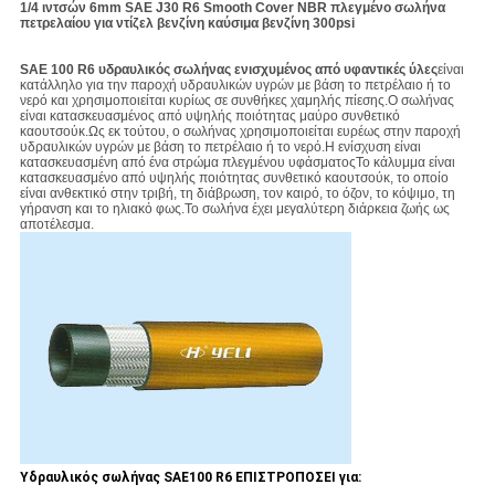
1/4 ιντσών 6mm SAE J30 R6 Smooth Cover NBR πλεγμένο σωλήνα
πετρελαίου για ντίζελ βενζίνη καύσιμα βενζίνη 300psi
SAE 100 R6 υδραυλικός σωλήνας ενισχυμένος από υφαντικές ύλες
είναι
κατάλληλο για την παροχή υδραυλικών υγρών με βάση το πετρέλαιο ή το
νερό και χρησιμοποιείται κυρίως σε συνθήκες χαμηλής πίεσης.Ο σωλήνας
είναι κατασκευασμένος από υψηλής ποιότητας μαύρο συνθετικό
καουτσούκ.Ως εκ τούτου, ο σωλήνας χρησιμοποιείται ευρέως στην παροχή
υδραυλικών υγρών με βάση το πετρέλαιο ή το νερό.Η ενίσχυση είναι
κατασκευασμένη από ένα στρώμα πλεγμένου υφάσματοςΤο κάλυμμα είναι
κατασκευασμένο από υψηλής ποιότητας συνθετικό καουτσούκ, το οποίο
είναι ανθεκτικό στην τριβή, τη διάβρωση, τον καιρό, το όζον, το κόψιμο, τη
γήρανση και το ηλιακό φως.Το σωλήνα έχει μεγαλύτερη διάρκεια ζωής ως
αποτέλεσμα.
Υδραυλικός σωλήνας SAE100 R6 ΕΠΙΣΤΡΟΠΟΣΕΙ για: