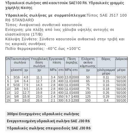
Υδραυλικοί σωλήνες από καουτσούκ SAE100 R6. Υδραυλικές γραμμές
χαμηλής πίεσης.
Υδραυλικός σωλήνας με συρματόπλεγμα:
Τύπος SAE J517 100
R6 STANDARD
Τύπος: Ανεψυκτικό συνθετικό καουτσούκ
Ενίσχυση: μία πλέξη από ίνες χάλυβα υψηλής αντοχής σε
ελαστικότητα (1T/B)
Κάλυψη Σύνθετο: Σύνθετο καουτσούκ ανθεκτικό στην τριβή και
τις καιρικές συνθήκες
Πεδίο θερμοκρασίας: -40
°C
.
έως +100
°C
DN
Ταυτοποίηση
Υπερβολική
Εργασιακή
Πίεση
Ελάχιστη
Βάρος
Διάρκεια
σωλήνα
δόση
πίεση
έκρηξης
ακτίνα
σωλήνα
κάμπωσης
χιλιοστό
χμ
χμ
MPa
σπι
MPa
σπι
χμ
χιλιόγραμμα/
μέτρα
μέτρο
5
3/16
4.8
11.1
3.4
500
13.8
2000
50
0.11
50/100
6
1/4
6.4
12.7
2.8
400
11.0
1600
65
0.15
50/100
8
5/16
7.9
14.3
2.8
400
11.0
1600
75
0.16
50/100
10
3/8
9.5
15.9
2.8
400
11.0
1600
75
0.18
50/100
13
1/2
12.7
19.8
2.8
400
11.0
1600
100
0.26
50/100
16
5/8
15.9
23.0
2.4
350
9.7
1400
125
0.29
50/100
19
3/4
19.0
26.6
2.1
300
8.3
1200
150
0.4
50/100
300psi Ενισχυμένος υδραυλικός σωλήνας
Ενεργοποιημένη υδραυλική σωλήνα SAE J30 R6
Υδραυλικός σωλήνας σπειροειδούς SAE J30 R6