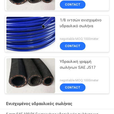
CONTACT
1/8 ιντσών ενισχυμένο
υδραυλικό σωλήνα
negotiable MOQ:1000meter
CONTACT
Υδραυλική γραμμή
σωλήνων SAE J517
negotiable MOQ:1000meter
CONTACT
Ενισχυμένος υδραυλικός σωλήνας