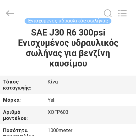
Plastic
Technology
(Hebei)
Co.,
Ltd.
Ενισχυμένος υδραυλικός σωλήνας
All
Rights
SAE J30 R6 300psi
ΣΠΊΤΙ
Reserved.
Developed
by
Ενισχυμένος υδραυλικός
ECER
ΠΡΟΪΌΝΤΑ
σωλήνας για βενζίνη
καυσίμου
ΠΕΡΊΠΟΥ
ΕΜΕΊΣ
Τόπος
Κίνα
καταγωγής:
ΓΎΡΟΣ
Μάρκα:
Yeli
ΕΡΓΟΣΤΑΣΊΩΝ
Αριθμό
ΧΟΓΡ603
μοντέλου:
ΠΟΙΟΤΙΚΌΣ
Ποσότητα
1000meter