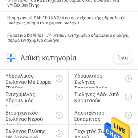
5 mm SAE 100 R6 Ενισχυμένος υδραυλικός σωλήνας για
ντίζελ βενζίνης
Βιομηχανικό SAE 100 R6 3/4 ιντσών εξορυκτής υδραυλικές
σωλήνες, σύρμα ενισχυμένο σωλήνα
Ελαστικό ISO9001 1/4 ιντσών ενισχυμένο υδραυλικό σωλήνα,
σύρμα ενισχυμένο σωλήνα
Λαϊκή κατηγορία
Όλα
Υδραυλικός 
Υδραυλικός 
Σωλήνας Με Σύρμα 
Σωλήνας 
Πλέξης
Σπειροειδούς 
Ενισχυμένος 
Σωλήνες Λάδι Από 
Καλωδίου
Υδραυλικός 
Καουτσούκ
Σωλήνας
Βιομηχανικός 
Λαστιχένιος 
Σωλήνας Νερού 
Εύκαμπτος 
Από Καουτσούκ
Αεραγωγός
Σωλήνας Πλύσης 
Τεχνητός Σωλήνας 
Με Αεραγωγό
Ατμού