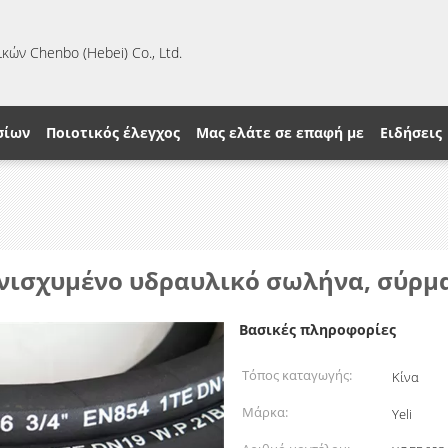
κών Chenbo (Hebei) Co., Ltd.
σίων
Ποιοτικός έλεγχος
Μας ελάτε σε επαφή με
Ειδήσεις
 ενισχυμένο υδραυλικό σωλήνα, σύρ
Βασικές πληροφορίες
Τόπος καταγωγής:
Κίνα
Μάρκα:
Yeli