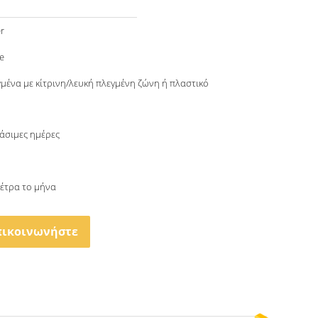
r
e
γμένα με κίτρινη/λευκή πλεγμένη ζώνη ή πλαστικό
γάσιμες ημέρες
μέτρα το μήνα
πικοινωνήστε