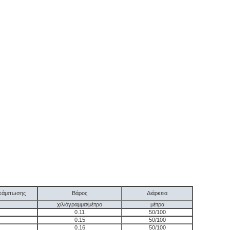
α κάμπωσης
Βάρος
Διάρκεια
χιλιόγραμμα/μέτρο
μέτρα
0.11
50/100
0.15
50/100
0.16
50/100