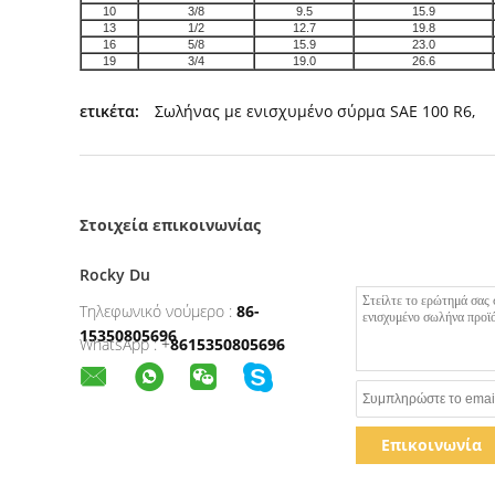
10
3/8
9.5
15.9
13
1/2
12.7
19.8
16
5/8
15.9
23.0
19
3/4
19.0
26.6
ετικέτα:
Σωλήνας με ενισχυμένο σύρμα SAE 100 R6
,
Στοιχεία επικοινωνίας
Rocky Du
Τηλεφωνικό νούμερο :
86-
15350805696
WhatsApp :
+
8615350805696
Επικοινωνία