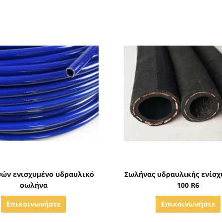
Δείξε λεπτομέρειες
Δείξε λεπτομέρειε
τσών ενισχυμένο υδραυλικό
Σωλήνας υδραυλικής ενίσχ
σωλήνα
100 R6
Επικοινωνήστε
Επικοινωνήστε