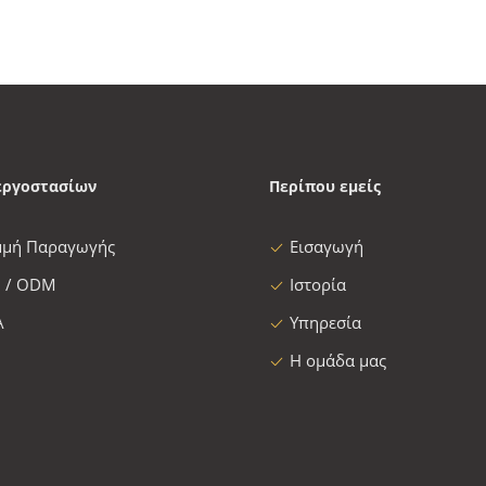
εργοστασίων
Περίπου εμείς
μμή Παραγωγής
Εισαγωγή
 / ODM
Ιστορία
Α
Υπηρεσία
Η ομάδα μας