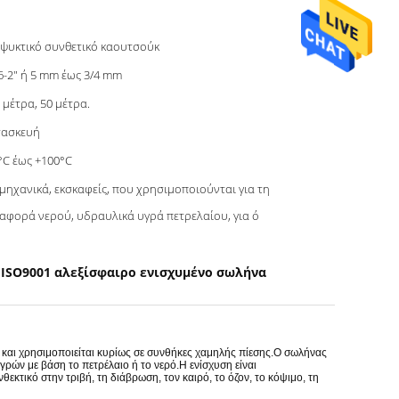
ψυκτικό συνθετικό καουτσούκ
6-2" ή 5 mm έως 3/4 mm
 μέτρα, 50 μέτρα.
τασκευή
°C έως +100°C
μηχανικά, εκσκαφείς, που χρησιμοποιούνται για τη
αφορά νερού, υδραυλικά υγρά πετρελαίου, για ό
ISO9001 αλεξίσφαιρο ενισχυμένο σωλήνα
,
ό και χρησιμοποιείται κυρίως σε συνθήκες χαμηλής πίεσης.Ο σωλήνας
ών με βάση το πετρέλαιο ή το νερό.Η ενίσχυση είναι
τικό στην τριβή, τη διάβρωση, τον καιρό, το όζον, το κόψιμο, τη