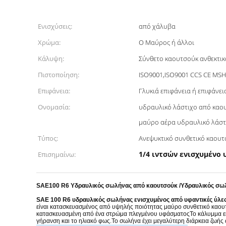
Ενισχύσεις:
από χάλυβα
Χρώμα:
Ο Μαύρος ή άλλοι
Κάλυψη:
Σύνθετο καουτσούκ ανθεκτικ
Πιστοποίηση:
ISO9001,ISO9001 CCS CE MS
Επιφάνεια:
Γλυκιά επιφάνεια ή επιφάνει
Ονομασία:
υδραυλικό λάστιχο από καου
μαύρο αέρα υδραυλικό λάστ
Τύπος:
Ανεψυκτικό συνθετικό καου
1/4 ιντσών ενισχυμένο
Επισημαίνω:
SAE100 R6 Υδραυλικός σωλήνας από καουτσούκ /Υδραυλικός σω
SAE 100 R6 υδραυλικός σωλήνας ενισχυμένος από υφαντικές ύλε
είναι κατασκευασμένος από υψηλής ποιότητας μαύρο συνθετικό καουτ
κατασκευασμένη από ένα στρώμα πλεγμένου υφάσματοςΤο κάλυμμα είναι
γήρανση και το ηλιακό φως.Το σωλήνα έχει μεγαλύτερη διάρκεια ζωής