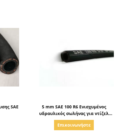
ς
Δείξε λεπτομέρειες
υσης SAE
5 mm SAE 100 R6 Ενισχυμένος
υδραυλικός σωλήνας για ντίζελ
βενζίνης
Επικοινωνήστε