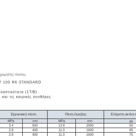
χαμηλής πίεσης.
17 100 R6 STANDARD
λαστικότητα (1T/B)
και τις καιρικές συνθήκες
Εργασιακή πίεση
Πίεση έκρηξης
Ελάχιστη ακτίν
MPa
σπι
MPa
σπι
χμ
3.4
500
13.8
2000
50
2.8
400
11.0
1600
65
2.8
400
11.0
1600
75