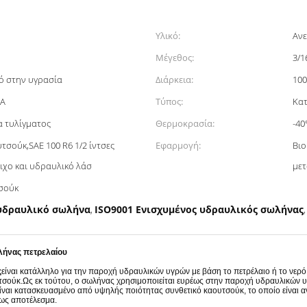
Υλικό:
Ανε
Μέγεθος:
3/1
ό στην υγρασία
Διάρκεια:
100
HA
Τύπος:
Κα
α τυλίγματος
Θερμοκρασία:
-40
τσούκ,SAE 100 R6 1/2 ίντσες
Εφαρμογή:
Βιο
ιχο και υδραυλικό λάσ
μετ
τσούκ
 υδραυλικό σωλήνα
ISO9001 Ενισχυμένος υδραυλικός σωλήνας
,
λήνας πετρελαίου
ς
είναι κατάλληλο για την παροχή υδραυλικών υγρών με βάση το πετρέλαιο ή το νερ
σούκ.Ως εκ τούτου, ο σωλήνας χρησιμοποιείται ευρέως στην παροχή υδραυλικών υγρ
 κατασκευασμένο από υψηλής ποιότητας συνθετικό καουτσούκ, το οποίο είναι ανθεκ
 ως αποτέλεσμα.