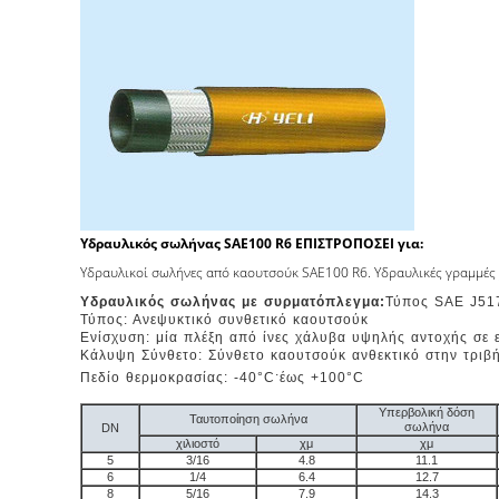
Υδραυλικός σωλήνας SAE100 R6 ΕΠΙΣΤΡΟΠΟΣΕΙ για:
Υδραυλικοί σωλήνες από καουτσούκ SAE100 R6. Υδραυλικές γραμμές 
Υδραυλικός σωλήνας με συρματόπλεγμα:
Τύπος SAE J5
Τύπος: Ανεψυκτικό συνθετικό καουτσούκ
Ενίσχυση: μία πλέξη από ίνες χάλυβα υψηλής αντοχής σε ε
Κάλυψη Σύνθετο: Σύνθετο καουτσούκ ανθεκτικό στην τριβή 
.
Πεδίο θερμοκρασίας: -40
°C
έως +100
°C
Υπερβολική δόση
Ταυτοποίηση σωλήνα
σωλήνα
DN
χιλιοστό
χμ
χμ
5
3/16
4.8
11.1
6
1/4
6.4
12.7
8
5/16
7.9
14.3