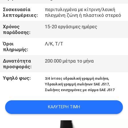
ΈΛΕΓΧΟΣ
Συσκευασία
περιτυλιγμένα με κίτρινη/λευκή
λεπτομέρειες:
πλεγμένη ζώνη ή πλαστικό στερεό
ΜΑΣ
Χρόνος
15-20 εργάσιμες ημέρες
ΕΛΆΤΕ
παράδοσης:
ΣΕ
Όροι
Λ/Κ, Τ/Τ
πληρωμής:
ΕΠΑΦΉ
ΜΕ
Δυνατότητα
200.000 μέτρα το μήνα
προσφοράς:
ΕΙΔΉΣΕΙΣ
Υψηλό φως:
,
3/4 ίντσες υδραυλική γραμμή σωλήνα
,
Υδραυλική γραμμή σωλήνων SAE J517
Σωλήνες ενισχυμένες με σύρμα SAE J517
ΖΗΤΉΣΤΕ
ΈΝΑ
ΚΑΛΎΤΕΡΗ ΤΙΜΉ
ΑΠΌΣΠΑΣΜΑ