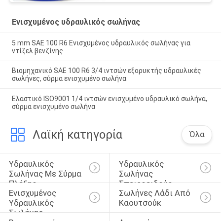
Ενισχυμένος υδραυλικός σωλήνας
5 mm SAE 100 R6 Ενισχυμένος υδραυλικός σωλήνας για
ντίζελ βενζίνης
Βιομηχανικό SAE 100 R6 3/4 ιντσών εξορυκτής υδραυλικές
σωλήνες, σύρμα ενισχυμένο σωλήνα
Ελαστικό ISO9001 1/4 ιντσών ενισχυμένο υδραυλικό σωλήνα,
σύρμα ενισχυμένο σωλήνα
Λαϊκή κατηγορία
Όλα
Υδραυλικός 
Υδραυλικός 
Σωλήνας Με Σύρμα 
Σωλήνας 
Πλέξης
Σπειροειδούς 
Ενισχυμένος 
Σωλήνες Λάδι Από 
Καλωδίου
Υδραυλικός 
Καουτσούκ
Σωλήνας