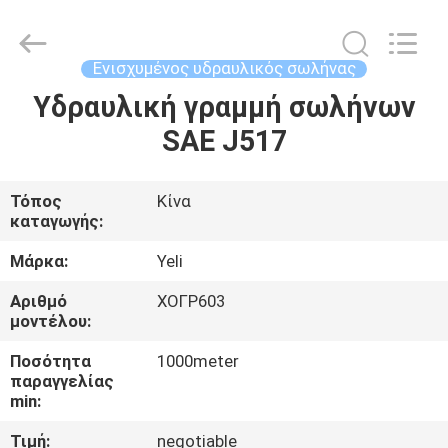
Plastic
Technology
(Hebei)
Co.,
Ltd.
Ενισχυμένος υδραυλικός σωλήνας
All
Rights
Υδραυλική γραμμή σωλήνων
ΣΠΊΤΙ
Reserved.
Developed
by
SAE J517
ECER
ΠΡΟΪΌΝΤΑ
Τόπος
Κίνα
καταγωγής:
ΠΕΡΊΠΟΥ
ΕΜΕΊΣ
Μάρκα:
Yeli
Αριθμό
ΧΟΓΡ603
μοντέλου:
ΓΎΡΟΣ
ΕΡΓΟΣΤΑΣΊΩΝ
Ποσότητα
1000meter
παραγγελίας
min:
ΠΟΙΟΤΙΚΌΣ
Τιμή:
negotiable