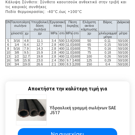
Κάλυψη Σύνθετο: Σύνθετο καουτσούκ ανθεκτικό στην τριβή και
τις καιρικές συνθήκες
Πεδίο θερμοκρασίας: -40
°C
.
έως +100
°C
DN
Ταυτοποίηση
Υπερβολική
Εργασιακή
Πίεση
Ελάχιστη
Βάρος
Διάρκεια
σωλήνα
δόση
πίεση
έκρηξης
ακτίνα
σωλήνα
κάμπωσης
χιλιοστό
χμ
χμ
MPa
σπι
MPa
σπι
χμ
χιλιόγραμμα/
μέτρα
μέτρο
5
3/16
4.8
11.1
3.4
500
13.8
2000
50
0.11
50/100
6
1/4
6.4
12.7
2.8
400
11.0
1600
65
0.15
50/100
8
5/16
7.9
14.3
2.8
400
11.0
1600
75
0.16
50/100
10
3/8
9.5
15.9
2.8
400
11.0
1600
75
0.18
50/100
13
1/2
12.7
19.8
2.8
400
11.0
1600
100
0.26
50/100
16
5/8
15.9
23.0
2.4
350
9.7
1400
125
0.29
50/100
19
3/4
19.0
26.6
2.1
300
8.3
1200
150
0.4
50/100
Αποκτήστε την καλύτερη τιμή για
Υδραυλική γραμμή σωλήνων SAE
J517
Να συνεχίσει