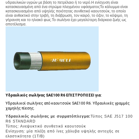
υδραυλικών υγρών με βάση το πετρέλαιο ή το νερό.Η ενίσχυση είναι
κατασκευασμένη από ένα στρώμα πλεγμένου υφάσματοςΤο κάλυμμα είναι
κατασκευασμένο από υψηλής ποιότητας συνθετικό καουτσούκ, το οποίο
είναι ανθεκτικό στην τριβή, τη διάβρωση, τον καιρό, το όζον, το κόψιμο, τη
γήρανση και το ηλιακό φως.Το σωλήνα έχει μεγαλύτερη διάρκεια ζωής ως
αποτέλεσμα.
Υδραυλικός σωλήνας SAE100 R6 ΕΠΙΣΤΡΟΠΟΣΕΙ για:
Υδραυλικοί σωλήνες από καουτσούκ SAE100 R6. Υδραυλικές γραμμές
χαμηλής πίεσης.
Υδραυλικός σωλήνας με συρματόπλεγμα:
Τύπος SAE J517 100
R6 STANDARD
Τύπος: Ανεψυκτικό συνθετικό καουτσούκ
Ενίσχυση: μία πλέξη από ίνες χάλυβα υψηλής αντοχής σε
ελαστικότητα (1T/B)