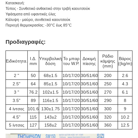
Κατασκευή:
Τύπος - Συνθετικό ανθεκτικό στην τριβή καουτσούκ
Υφάσματα από υφαντικές ύλες
Κάλυψη - μαύρο, συνθετικό καουτσούκ
Περιοχή θερμοκρασίας: -30°C έως 85°C
Προδιαγραφές:
Ράδιο
Ι.Δ.
Υπερβολική
Το μπαρ
Δοκιμή
Βάρος
Ειδικότητα.
κάμψης
mm
δόση
του W.P.
πίεσης
((kg/m)
(mm)
2 "
50
68±1.5
10/17/20
30/51/60
200
2.6
2.5"
64
85±1.5
10/17/20
30/51/60
250
4.3
3 "
76.2
102±1.5
10/17/20
30/51/60
270
6.1
3.5"
89
116±1.5
10/17/20
30/51/60
290
8
4 ίντσες
101.6
130±1.75
10/17/20
30/51/60
300
9
4.5"
115
143±2
10/17/20
30/51/60
320
10.2
5 ίντσες
127
158±2
10/17/20
30/51/60
360
12.5