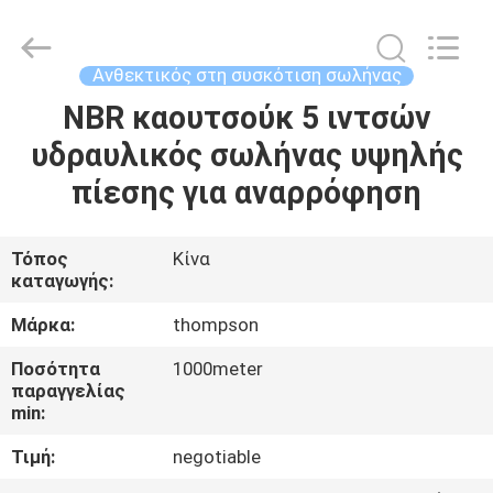
Plastic
Technology
(Hebei)
Co.,
Ltd.
Ανθεκτικός στη συσκότιση σωλήνας
All
Rights
Reserved.
NBR καουτσούκ 5 ιντσών
ΣΠΊΤΙ
Developed
by
υδραυλικός σωλήνας υψηλής
ECER
ΠΡΟΪΌΝΤΑ
πίεσης για αναρρόφηση
ΠΕΡΊΠΟΥ
Τόπος
Κίνα
καταγωγής:
ΕΜΕΊΣ
Μάρκα:
thompson
ΓΎΡΟΣ
Ποσότητα
1000meter
παραγγελίας
ΕΡΓΟΣΤΑΣΊΩΝ
min:
Τιμή:
negotiable
ΠΟΙΟΤΙΚΌΣ