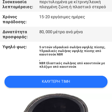
Συσκευασία
περιτυλιγμένα με κίτρινη/λευκή
ΈΛΕΓΧΟΣ
λεπτομέρειες:
πλεγμένη ζώνη ή πλαστικό στερεό
Χρόνος
15-20 εργάσιμες ημέρες
ΜΑΣ
παράδοσης:
ΕΛΆΤΕ
Δυνατότητα
80, 000 μέτρα ανά μήνα
ΣΕ
προσφοράς:
ΕΠΑΦΉ
Υψηλό φως:
,
5 ιντσών υδραυλικό σωλήνα υψηλής πίεσης
Υδραυλικός σωλήνας υψηλής πίεσης από
ΜΕ
καουτσούκ NBR
,
NBR Ελαστικός σωλήνας από καουτσούκ με
πλέξιμο από καουτσούκ
ΕΙΔΉΣΕΙΣ
ΚΑΛΎΤΕΡΗ ΤΙΜΉ
ΖΗΤΉΣΤΕ
ΈΝΑ
ΑΠΌΣΠΑΣΜΑ