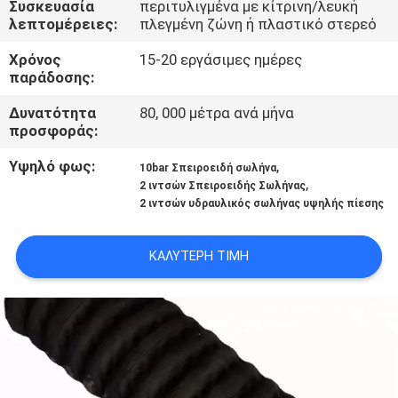
Συσκευασία
περιτυλιγμένα με κίτρινη/λευκή
ΈΛΕΓΧΟΣ
λεπτομέρειες:
πλεγμένη ζώνη ή πλαστικό στερεό
Χρόνος
15-20 εργάσιμες ημέρες
ΜΑΣ
παράδοσης:
ΕΛΆΤΕ
Δυνατότητα
80, 000 μέτρα ανά μήνα
ΣΕ
προσφοράς:
ΕΠΑΦΉ
Υψηλό φως:
,
10bar Σπειροειδή σωλήνα
,
ΜΕ
2 ιντσών Σπειροειδής Σωλήνας
2 ιντσών υδραυλικός σωλήνας υψηλής πίεσης
ΕΙΔΉΣΕΙΣ
ΚΑΛΎΤΕΡΗ ΤΙΜΉ
ΖΗΤΉΣΤΕ
ΈΝΑ
ΑΠΌΣΠΑΣΜΑ