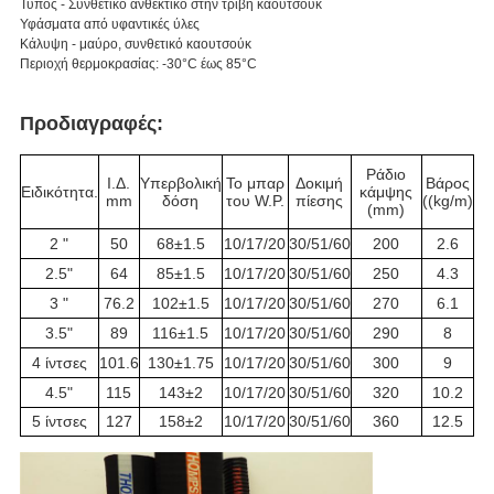
Τύπος - Συνθετικό ανθεκτικό στην τριβή καουτσούκ
Υφάσματα από υφαντικές ύλες
Κάλυψη - μαύρο, συνθετικό καουτσούκ
Περιοχή θερμοκρασίας: -30°C έως 85°C
Προδιαγραφές:
Ράδιο
Ι.Δ.
Υπερβολική
Το μπαρ
Δοκιμή
Βάρος
Ειδικότητα.
κάμψης
mm
δόση
του W.P.
πίεσης
((kg/m)
(mm)
2 "
50
68±1.5
10/17/20
30/51/60
200
2.6
2.5"
64
85±1.5
10/17/20
30/51/60
250
4.3
3 "
76.2
102±1.5
10/17/20
30/51/60
270
6.1
3.5"
89
116±1.5
10/17/20
30/51/60
290
8
4 ίντσες
101.6
130±1.75
10/17/20
30/51/60
300
9
4.5"
115
143±2
10/17/20
30/51/60
320
10.2
5 ίντσες
127
158±2
10/17/20
30/51/60
360
12.5