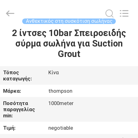
συσκότιση
σωλήνας
προμηθευτής.
Copyright
©
Ανθεκτικός στη συσκότιση σωλήνας
2021
-
2025
2 ίντσες 10bar Σπειροειδής
ΣΠΊΤΙ
Chenbo
Rubber
σύρμα σωλήνα για Suction
and
Plastic
Technology
ΠΡΟΪΌΝΤΑ
Grout
(Hebei)
Co.,
Ltd.
All
Rights
ΠΕΡΊΠΟΥ
Τόπος
Κίνα
Reserved.
Developed
καταγωγής:
ΕΜΕΊΣ
by
ECER
Μάρκα:
thompson
ΓΎΡΟΣ
Ποσότητα
1000meter
παραγγελίας
ΕΡΓΟΣΤΑΣΊΩΝ
min:
Τιμή:
negotiable
ΠΟΙΟΤΙΚΌΣ