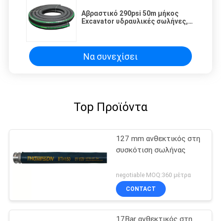
Αβραστικό 290psi 50m μήκος
Excavator υδραυλικές σωλήνες,
Sandblast λαστιχένιο σωλήνα
Να συνεχίσει
Top Προϊόντα
127 mm ανθεκτικός στη
συσκότιση σωλήνας
negotiable MOQ:360 μέτρα
CONTACT
17Bar ανθεκτικός στη