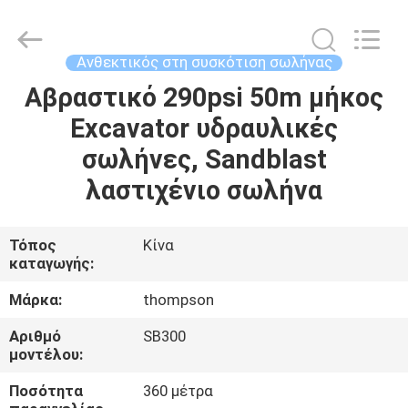
Rubber
and
Plastic
Technology
(Hebei)
Ανθεκτικός στη συσκότιση σωλήνας
Co.,
Ltd.
All
Αβραστικό 290psi 50m μήκος
ΣΠΊΤΙ
Rights
Reserved.
Excavator υδραυλικές
Developed
by
ECER
ΠΡΟΪΌΝΤΑ
σωλήνες, Sandblast
λαστιχένιο σωλήνα
ΠΕΡΊΠΟΥ
ΕΜΕΊΣ
Τόπος
Κίνα
καταγωγής:
ΓΎΡΟΣ
Μάρκα:
thompson
ΕΡΓΟΣΤΑΣΊΩΝ
Αριθμό
SB300
μοντέλου:
ΠΟΙΟΤΙΚΌΣ
Ποσότητα
360 μέτρα