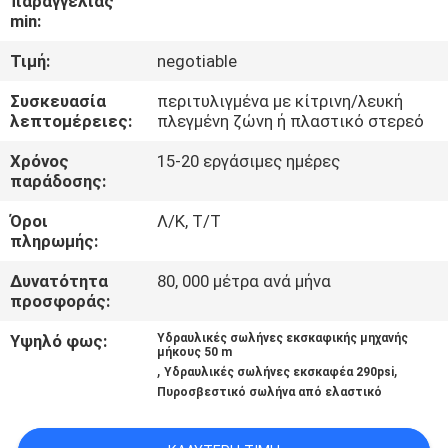
παραγγελίας
ΈΛΕΓΧΟΣ
min:
Τιμή:
negotiable
ΜΑΣ
Συσκευασία
περιτυλιγμένα με κίτρινη/λευκή
ΕΛΆΤΕ
λεπτομέρειες:
πλεγμένη ζώνη ή πλαστικό στερεό
ΣΕ
Χρόνος
15-20 εργάσιμες ημέρες
ΕΠΑΦΉ
παράδοσης:
ΜΕ
Όροι
Λ/Κ, Τ/Τ
πληρωμής:
ΕΙΔΉΣΕΙΣ
Δυνατότητα
80, 000 μέτρα ανά μήνα
προσφοράς:
ΖΗΤΉΣΤΕ
Υψηλό φως:
Υδραυλικές σωλήνες εκσκαφικής μηχανής
μήκους 50 m
,
,
ΈΝΑ
Υδραυλικές σωλήνες εκσκαφέα 290psi
Πυροσβεστικό σωλήνα από ελαστικό
ΑΠΌΣΠΑΣΜΑ