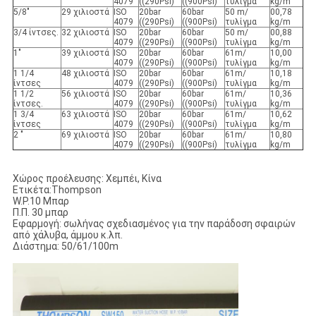
4079
((290Psi)
((900Psi)
τυλίγμα
kg/m
5/8"
29 χιλιοστά
ISO
20bar
60bar
50 m/
00,78
4079
((290Psi)
((900Psi)
τυλίγμα
kg/m
3/4 ίντσες.
32 χιλιοστά
ISO
20bar
60bar
50 m/
00,88
4079
((290Psi)
((900Psi)
τυλίγμα
kg/m
1"
39 χιλιοστά
ISO
20bar
60bar
61m/
10,00
4079
((290Psi)
((900Psi)
τυλίγμα
kg/m
1 1/4
48 χιλιοστά
ISO
20bar
60bar
61m/
10,18
ίντσες
4079
((290Psi)
((900Psi)
τυλίγμα
kg/m
1 1/2
56 χιλιοστά
ISO
20bar
60bar
61m/
10,36
ίντσες.
4079
((290Psi)
((900Psi)
τυλίγμα
kg/m
1 3/4
63 χιλιοστά
ISO
20bar
60bar
61m/
10,62
ίντσες
4079
((290Psi)
((900Psi)
τυλίγμα
kg/m
2 "
69 χιλιοστά
ISO
20bar
60bar
61m/
10,80
4079
((290Psi)
((900Psi)
τυλίγμα
kg/m
Χώρος προέλευσης: Χεμπέι, Κίνα
Ετικέτα:Thompson
W.P.10 Μπαρ
Π.Π. 30 μπαρ
Εφαρμογή: σωλήνας σχεδιασμένος για την παράδοση σφαιρών
από χάλυβα, άμμου κ.λπ.
Διάστημα: 50/61/100m