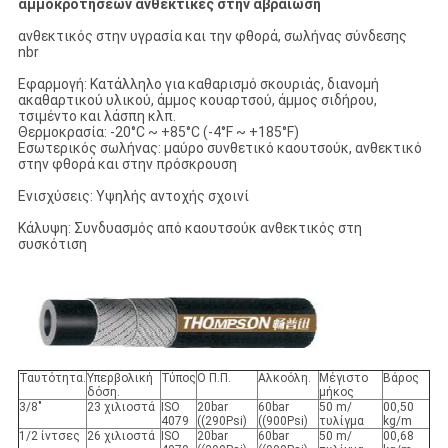
αμμοκροτήσεων ανθεκτικές στην αβραίωση
ανθεκτικός στην υγρασία και την φθορά, σωλήνας σύνδεσης
nbr
Εφαρμογή: Κατάλληλο για καθαρισμό σκουριάς, διανομή
ακαθαρτικού υλικού, άμμος κουαρτσού, άμμος σιδήρου,
τσιμέντο και λάσπη κλπ.
Θερμοκρασία: -20°C ~ +85°C (-4°F ~ +185°F)
Εσωτερικός σωλήνας: μαύρο συνθετικό καουτσούκ, ανθεκτικό
στην φθορά και στην πρόσκρουση
Ενισχύσεις: Υψηλής αντοχής σχοινί
Κάλυψη: Συνδυασμός από καουτσούκ ανθεκτικός στη
συσκότιση
Ταυτότητα.
Υπερβολική
Τύπος
Ο Π.Π.
Αλκοόλη.
Μέγιστο
Βάρος
δόση.
μήκος
3/8"
23 χιλιοστά
ISO
20bar
60bar
50 m/
00,50
4079
((290Psi)
((900Psi)
τυλίγμα
kg/m
1/2 ίντσες
26 χιλιοστά
ISO
20bar
60bar
50 m/
00,68