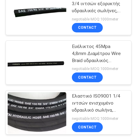
3/4 ιντσών εξορυκτής
υδραυλικές σωλήνες,
13
σύρμα ενισχυμένο
negotiable MOQ:1000meter
σωλήνα
Σωλήνας πλύσης
CONTACT
με αεραγωγό
Ευέλικτος 45Mpa
4,8mm Διαμέτρου Wire
Braid υδραυλικός
σωλήνας
negotiable MOQ:1000meter
CONTACT
8
Τεχνητός σωλήνας
Ελαστικό ISO9001 1/4
ιντσών ενισχυμένο
ατμού
υδραυλικό σωλήνα,
σύρμα ενισχυμένο
negotiable MOQ:1000meter
σωλήνα
CONTACT