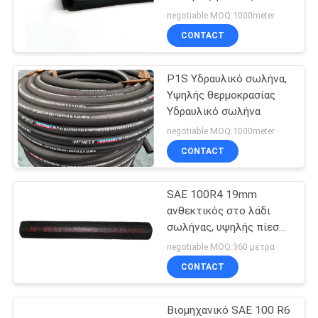
βενζίνης
SITEMAP
negotiable MOQ:1000meter
CONTACT
12
PRIVACY
Βιομηχανικός
Ρ1S Υδραυλικό σωλήνα,
POLICY
Υψηλής θερμοκρασίας
σωλήνας νερού
Υδραυλικό σωλήνα
από καουτσούκ
negotiable MOQ:1000meter
CONTACT
SAE 100R4 19mm
8
ανθεκτικός στο λάδι
λαστιχένιος
σωλήνας, υψηλής πίεσης
σωλήνας λάδι
negotiable MOQ:360 μέτρα
εύκαμπτος
CONTACT
αεραγωγός
Βιομηχανικό SAE 100 R6