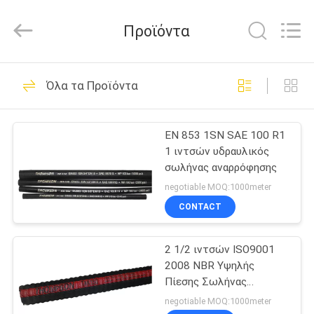
Technology
(Hebei)
Co.,
Προϊόντα
Ltd.
All
Rights
Reserved.
ΣΠΊΤΙ
Developed
46
by
Όλα τα Προϊόντα
ECER
Υδραυλικός
ΠΡΟΪΌΝΤΑ
σωλήνας με σύρμα
EN 853 1SN SAE 100 R1
1 ιντσών υδραυλικός
πλέξης
ΠΕΡΊΠΟΥ
σωλήνας αναρρόφησης
ΕΜΕΊΣ
negotiable MOQ:1000meter
CONTACT
23
ΓΎΡΟΣ
Υδραυλικός
2 1/2 ιντσών ISO9001
ΕΡΓΟΣΤΑΣΊΩΝ
2008 NBR Υψηλής
σωλήνας
Πίεσης Σωλήνας
ΠΟΙΟΤΙΚΌΣ
Πετρελαίου
negotiable MOQ:1000meter
σπειροειδούς