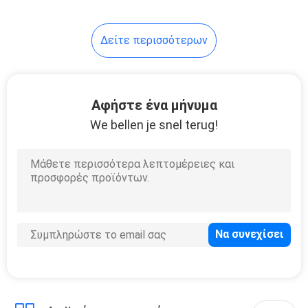
15
Δείτε περισσότερων
Ανθεκτικός στη
συσκότιση
σωλήνας
Αφήστε ένα μήνυμα
We bellen je snel terug!
10
Χημικά ανθεκτικός
λάστιχο από
καουτσούκ