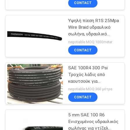
ΈΛΕΓΧΟΣ
CONTACT
καλωδίου
Υψηλή πίεση R1S 25Mpa
ΜΑΣ
20
Wire Braid υδραυλικό
ΕΛΆΤΕ
σωλήνα, υδραυλικό
Ενισχυμένος
ΣΕ
σωλήνα πίεσης
negotiable MOQ:1000meter
υδραυλικός
ΕΠΑΦΉ
CONTACT
σωλήνας
ΜΕ
SAE 100R4 300 Psi
Τροχός λάδις από
ΕΙΔΉΣΕΙΣ
καουτσούκ για
24
αναρρόφηση
negotiable MOQ:360 μέτρα
Σωλήνες λάδι από
ΖΗΤΉΣΤΕ
CONTACT
ΈΝΑ
καουτσούκ
5 mm SAE 100 R6
ΑΠΌΣΠΑΣΜΑ
Ενισχυμένος υδραυλικός
σωλήνας για ντίζελ